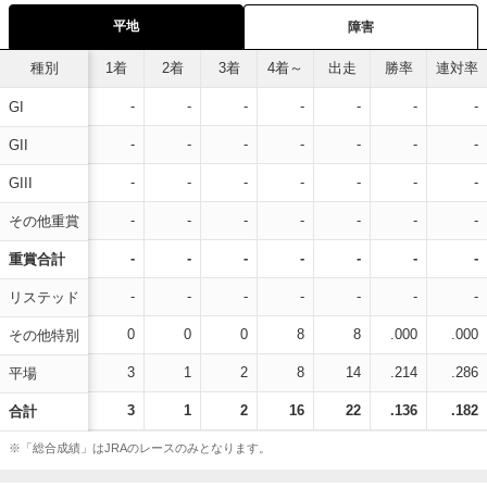
平地
障害
種別
1着
2着
3着
4着～
出走
勝率
連対率
-
-
-
-
-
-
-
GI
-
-
-
-
-
-
-
GII
-
-
-
-
-
-
-
GIII
-
-
-
-
-
-
-
その他重賞
-
-
-
-
-
-
-
重賞合計
-
-
-
-
-
-
-
リステッド
0
0
0
8
8
.000
.000
その他特別
3
1
2
8
14
.214
.286
平場
3
1
2
16
22
.136
.182
合計
※「総合成績」はJRAのレースのみとなります。