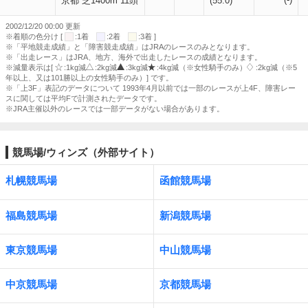
京都 芝1400m 11頭
(55.0)
2002/12/20 00:00 更新
※着順の色分け [
:1着
:2着
:3着 ]
※「平地競走成績」と「障害競走成績」はJRAのレースのみとなります。
※「出走レース」はJRA、地方、海外で出走したレースの成績となります。
※減量表示は[
:1kg減
:2kg減
:3kg減
:4kg減（※女性騎手のみ）
:2kg減（※5
年以上、又は101勝以上の女性騎手のみ）] です。
※「上3F」表記のデータについて 1993年4月以前では一部のレースが上4F、障害レー
スに関しては平均Fで計測されたデータです。
※JRA主催以外のレースでは一部データがない場合があります。
競馬場/ウィンズ（外部サイト）
札幌競馬場
函館競馬場
福島競馬場
新潟競馬場
東京競馬場
中山競馬場
中京競馬場
京都競馬場