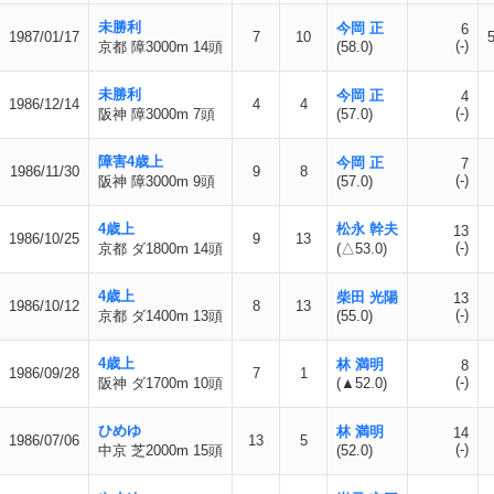
未勝利
今岡 正
6
1987/01/17
7
10
(-)
京都 障3000m 14頭
(58.0)
未勝利
今岡 正
4
1986/12/14
4
4
(-)
阪神 障3000m 7頭
(57.0)
障害4歳上
今岡 正
7
1986/11/30
9
8
(-)
阪神 障3000m 9頭
(57.0)
4歳上
松永 幹夫
13
1986/10/25
9
13
(-)
京都 ダ1800m 14頭
(△53.0)
4歳上
柴田 光陽
13
1986/10/12
8
13
(-)
京都 ダ1400m 13頭
(55.0)
4歳上
林 満明
8
1986/09/28
7
1
(-)
阪神 ダ1700m 10頭
(▲52.0)
ひめゆ
林 満明
14
1986/07/06
13
5
(-)
中京 芝2000m 15頭
(52.0)