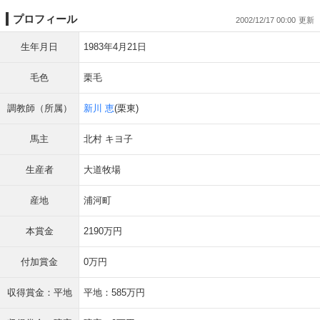
プロフィール
2002/12/17 00:00
生年月日
1983年4月21日
毛色
栗毛
調教師（所属）
新川 恵
(栗東)
馬主
北村 キヨ子
生産者
大道牧場
産地
浦河町
本賞金
2190万円
付加賞金
0万円
収得賞金：平地
平地：585万円