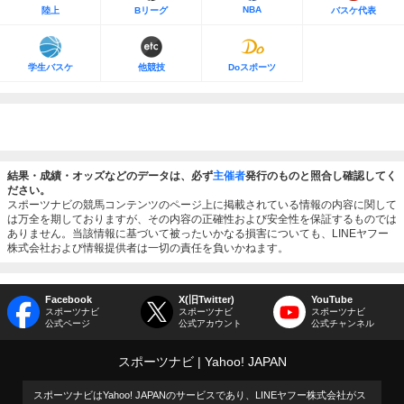
NBA
陸上
Bリーグ
バスケ代表
学生バスケ
他競技
Doスポーツ
結果・成績・オッズなどのデータは、必ず
主催者
発行のものと照合し確認してく
ださい。
スポーツナビの競馬コンテンツのページ上に掲載されている情報の内容に関して
は万全を期しておりますが、その内容の正確性および安全性を保証するものでは
ありません。当該情報に基づいて被ったいかなる損害についても、LINEヤフー
株式会社および情報提供者は一切の責任を負いかねます。
Facebook
X(旧Twitter)
YouTube
スポーツナビ
スポーツナビ
スポーツナビ
公式ページ
公式アカウント
公式チャンネル
スポーツナビ
Yahoo! JAPAN
スポーツナビはYahoo! JAPANのサービスであり、LINEヤフー株式会社がス