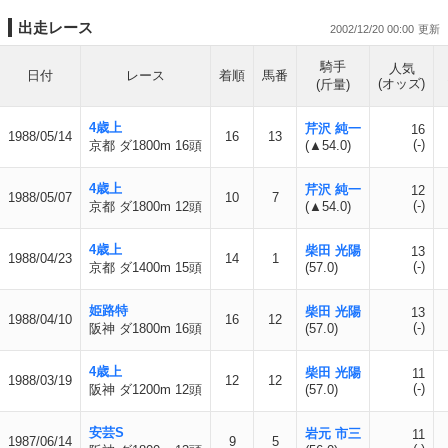
出走レース
2002/12/20 00:00
騎手
人気
日付
レース
着順
馬番
(オッズ)
(斤量)
4歳上
芹沢 純一
16
1988/05/14
16
13
(-)
京都 ダ1800m 16頭
(▲54.0)
4歳上
芹沢 純一
12
1988/05/07
10
7
(-)
京都 ダ1800m 12頭
(▲54.0)
4歳上
柴田 光陽
13
1988/04/23
14
1
(-)
京都 ダ1400m 15頭
(57.0)
姫路特
柴田 光陽
13
1988/04/10
16
12
(-)
阪神 ダ1800m 16頭
(57.0)
4歳上
柴田 光陽
11
1988/03/19
12
12
(-)
阪神 ダ1200m 12頭
(57.0)
安芸S
岩元 市三
11
1987/06/14
9
5