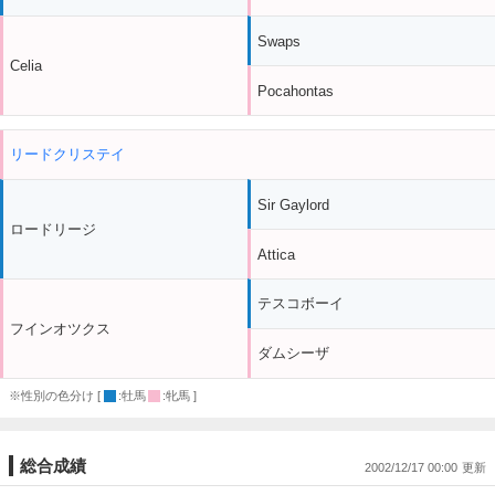
Swaps
Celia
Pocahontas
リードクリステイ
Sir Gaylord
ロードリージ
Attica
テスコボーイ
フインオツクス
ダムシーザ
※性別の色分け [
:牡馬
:牝馬 ]
総合成績
2002/12/17 00:00