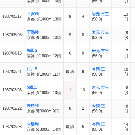
(-)
阪神 ダ1800m 13頭
(56.0)
上賀茂
岩元 市三
13
1987/05/17
9
4
(-)
京都 ダ1400m 13頭
(56.0)
下鴨特
岩元 市三
9
1987/05/03
9
8
(-)
京都 ダ1800m 10頭
(52.0)
梅田S
岩元 市三
7
1987/04/18
6
9
(-)
阪神 ダ1800m 12頭
(56.0)
仁川S
今岡 正
10
1987/03/21
取消
9
(-)
阪神 ダ1800m 11頭
(50.0)
5歳上
岩元 市三
6
1987/03/08
1
10
(-)
阪神 ダ1800m 10頭
(56.0)
未勝利
今岡 正
8
1987/02/22
8
2
(-)
京都 障3000m 9頭
(58.0)
未勝利
今岡 正
14
1987/02/08
取消
5
(-)
京都 障3000m 14頭
(58.0)