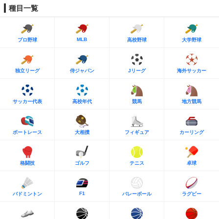
種目一覧
MLB
プロ野球
高校野球
大学野球
独立リーグ
侍ジャパン
Jリーグ
海外サッカー
サッカー代表
高校年代
競馬
地方競馬
ボートレース
大相撲
フィギュア
カーリング
格闘技
ゴルフ
テニス
卓球
F1
バドミントン
バレーボール
ラグビー