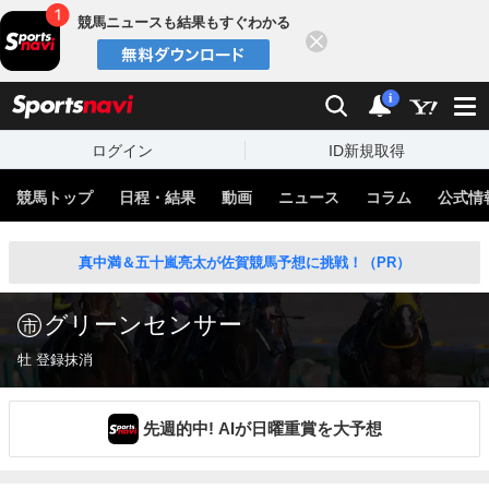
競馬ニュースも結果もすぐわかる
閉じる
スポーツナビ
検索
通知
i
ログイン
ID新規取得
競馬トップ
日程・結果
動画
ニュース
コラム
公式情
真中満＆五十嵐亮太が佐賀競馬予想に挑戦！（PR）
グリーンセンサー
牡 登録抹消
先週的中! AIが日曜重賞を大予想