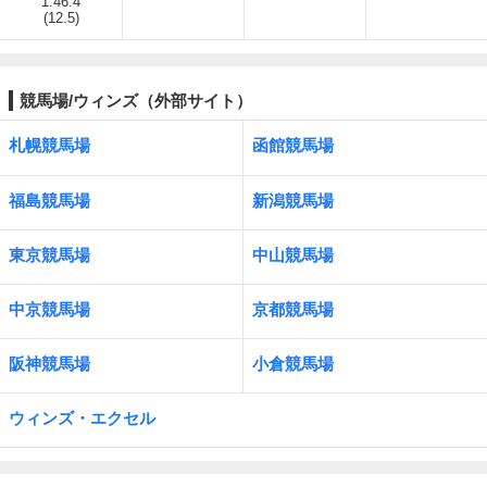
1:46.4
(12.5)
競馬場/ウィンズ（外部サイト）
札幌競馬場
函館競馬場
福島競馬場
新潟競馬場
東京競馬場
中山競馬場
中京競馬場
京都競馬場
阪神競馬場
小倉競馬場
ウィンズ・エクセル