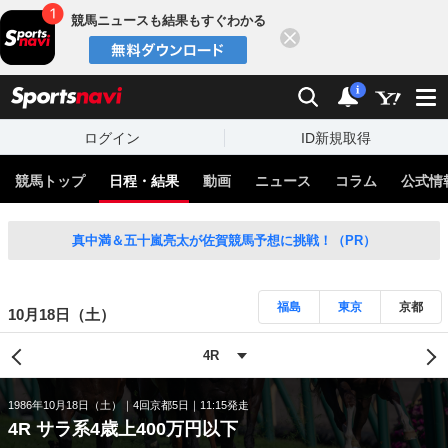
競馬ニュースも結果もすぐわかる
閉じる
スポーツナビ
検索
通知
i
ログイン
ID新規取得
競馬トップ
日程・結果
動画
ニュース
コラム
公式情
真中満＆五十嵐亮太が佐賀競馬予想に挑戦！（PR）
福島
東京
京都
10月18日（土）
1986年10月18日（土）
4回京都5日
11:15発走
4R サラ系4歳上400万円以下