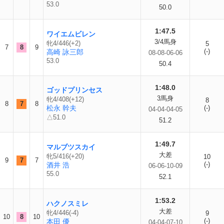
53.0
50.0
1:47.5
ワイエムビレン
3/4馬身
牝4/446(+2)
5
7
8
9
(-)
高崎 詠三郎
08-08-06-06
53.0
50.4
1:48.0
ゴッドプリンセス
3馬身
牝4/408(+12)
8
8
7
8
松永 幹夫
(-)
04-04-04-05
△51.0
51.2
1:49.7
マルブツスカイ
大差
牝5/416(+20)
10
9
7
7
(-)
酒井 浩
06-06-10-09
55.0
52.1
1:53.2
ハクノスミレ
大差
牝4/446(-4)
9
10
8
10
(-)
本田 優
04-04-07-10