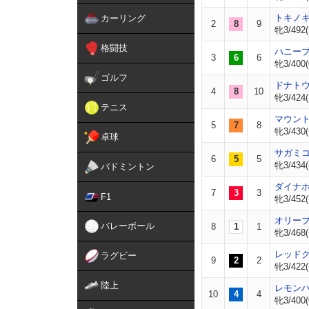
トキノ
カーリング
2
8
9
牝3/492(
格闘技
ハニー
3
6
6
牝3/400(
ゴルフ
ドナト
4
8
10
牝3/424(
テニス
マウン
5
7
8
牝3/430(
卓球
サガミ
6
5
5
牝3/434(
バドミントン
ダイナ
7
3
3
F1
牝3/452(
オリー
バレーボール
8
1
1
牝3/468(
レッド
ラグビー
9
2
2
牝3/422(
陸上
レモン
10
4
4
牝3/400(