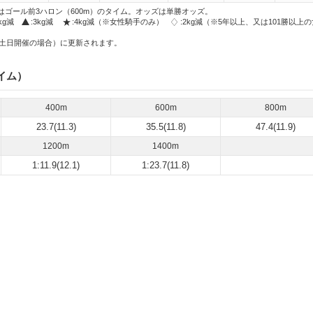
はゴール前3ハロン（600m）のタイム。オッズは単勝オッズ。
2kg減
:3kg減
:4kg減（※女性騎手のみ）
:2kg減（※5年以上、又は101勝以上
土日開催の場合）に更新されます。
イム）
400m
600m
800m
23.7(11.3)
35.5(11.8)
47.4(11.9)
1200m
1400m
1:11.9(12.1)
1:23.7(11.8)