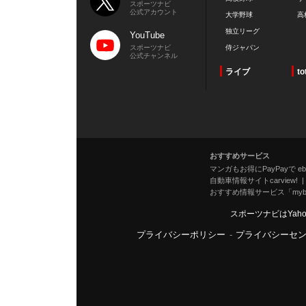
スポーツナビ
公式アカウント
大学野球
高
独立リーグ
YouTube
スポーツナビ
侍ジャパン
公式チャンネル
ライブ
to
おすすめサービス
マンガもお得にPayPayで eboo
自動車情報サイトcarview!
おすすめ情報サービス「mybe
スポーツナビはYah
プライバシーポリシー
-
プライバシーセ