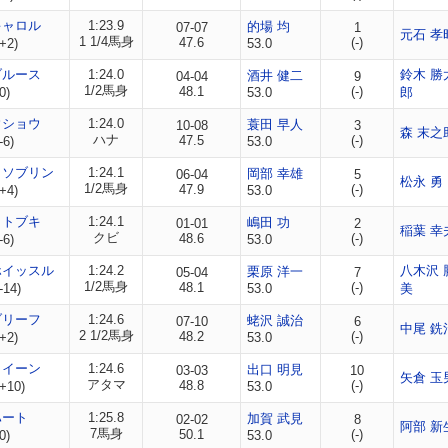
キャロル
1:23.9
的場 均
07-07
1
元石 孝
1 1/4馬身
47.6
(-)
+2)
53.0
ブルース
1:24.0
鈴木 勝
酒井 健二
04-04
9
1/2馬身
48.1
(-)
0)
53.0
郎
ウショウ
1:24.0
蓑田 早人
10-08
3
森 末之
ハナ
47.5
(-)
-6)
53.0
トソブリン
1:24.1
岡部 幸雄
06-04
5
松永 勇
1/2馬身
47.9
(-)
+4)
53.0
コトブキ
1:24.1
嶋田 功
01-01
2
稲葉 幸
クビ
48.6
(-)
-6)
53.0
ホイッスル
1:24.2
八木沢 
栗原 洋一
05-04
7
1/2馬身
48.1
(-)
-14)
53.0
美
ブリーフ
1:24.6
蛯沢 誠治
07-10
6
中尾 銑
2 1/2馬身
48.2
(-)
+2)
53.0
クイーン
1:24.6
出口 明見
03-03
10
矢倉 玉
アタマ
48.8
(-)
+10)
53.0
ハート
1:25.8
加賀 武見
02-02
8
阿部 新
7馬身
50.1
(-)
0)
53.0