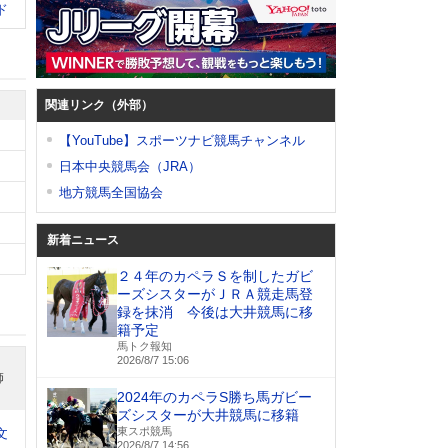
ド
関連リンク（外部）
【YouTube】スポーツナビ競馬チャンネル
日本中央競馬会（JRA）
地方競馬全国協会
新着ニュース
２４年のカペラＳを制したガビ
ーズシスターがＪＲＡ競走馬登
録を抹消 今後は大井競馬に移
籍予定
馬トク報知
2026/8/7 15:06
師
2024年のカペラS勝ち馬ガビー
ズシスターが大井競馬に移籍
東スポ競馬
文
2026/8/7 14:56