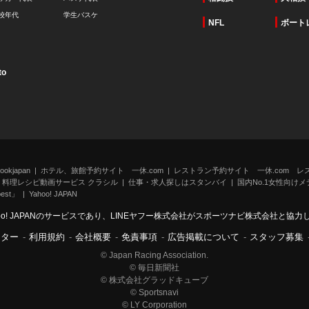
校年代
学生バスケ
NFL
ボート
to
kjapan
ホテル、旅館予約サイト 一休.com
レストラン予約サイト 一休.com レ
料理レシピ動画サービス クラシル
仕事・求人探しはスタンバイ
国内No.1女性向けメデ
st」
Yahoo! JAPAN
oo! JAPANのサービスであり、LINEヤフー株式会社がスポーツナビ株式会社と協
ンター
-
利用規約
-
会社概要
-
免責事項
-
広告掲載について
-
スタッフ募集
© Japan Racing Association.
© 毎日新聞社
© 株式会社グラッドキューブ
© Sportsnavi
© LY Corporation