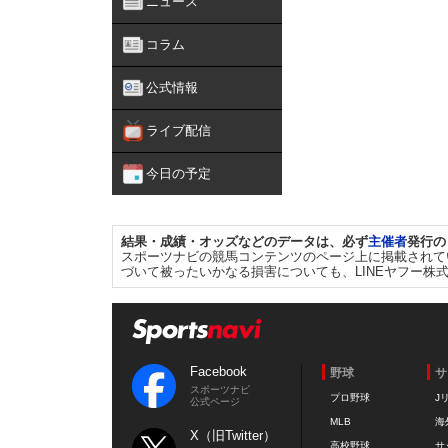
ニュース
コラム
公式情報
ライブ配信
今日の予定
結果・成績・オッズなどのデータは、必ず
主催者
発行の
スポーツナビの競馬コンテンツのページ上に掲載されて
づいて被ったいかなる損害についても、LINEヤフー株
Facebook
野球
サ
スポーツナビ
プロ野球
J
公式ページ
MLB
海
X（旧Twitter）
高校野球
サ