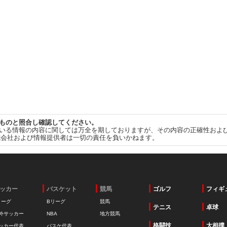
ものと照合し確認してください。
いる情報の内容に関しては万全を期しておりますが、その内容の正確性およ
式会社および情報提供者は一切の責任を負いかねます。
ッカー
バスケット
競馬
ゴルフ
フィギ
リーグ
Bリーグ
競馬
テニス
卓球
外サッカー
NBA
地方競馬
格闘技
大相撲
ッカー代表
バスケ代表