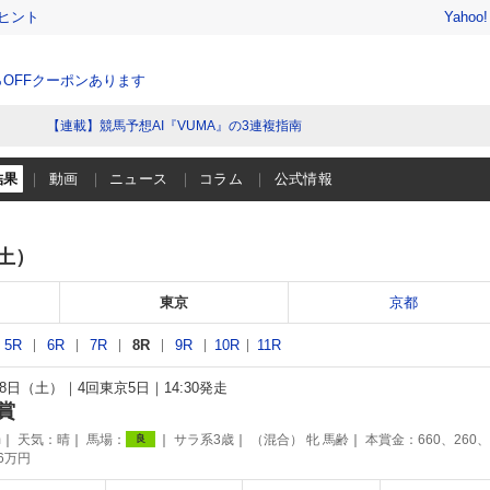
ヒント
Yahoo
％OFFクーポンあります
【連載】競馬予想AI『VUMA』の3連複指南
結果
動画
ニュース
コラム
公式情報
（土）
東京
京都
5R
6R
7R
8R
9R
10R
11R
月18日（土）
4回東京5日
14:30発走
賞
m
天気：
晴
馬場：
サラ系3歳
（混合） 牝 馬齢
本賞金：660、260、
良
66万円