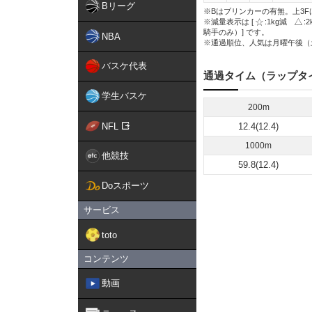
Bリーグ
※Bはブリンカーの有無。上3F
※減量表示は [
:1kg減
:
騎手のみ）] です。
NBA
※通過順位、人気は月曜午後（
バスケ代表
通過タイム（ラップタ
学生バスケ
200m
NFL
12.4(12.4)
1000m
他競技
59.8(12.4)
Doスポーツ
サービス
toto
コンテンツ
動画