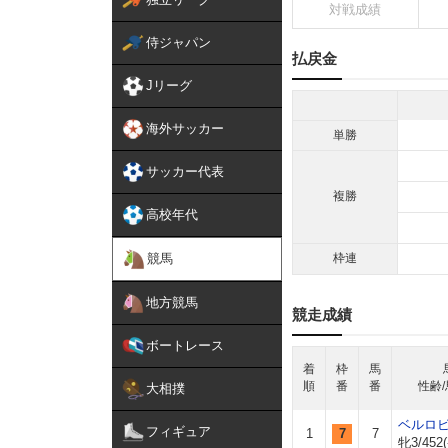
対戦成績
侍ジャパン
払戻金
Jリーグ
海外サッカー
単勝
サッカー代表
複勝
高校年代
競馬
枠連
地方競馬
競走成績
ボートレース
着
枠
馬
順
番
番
性齢/
大相撲
ベルロ
フィギュア
1
7
7
牝3/452(