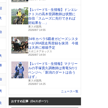
昭
【レパードS・生情報】ドンエレ
クトスの高木登調教師は状態に
太
自信「スムーズに先行できれば
好結果を…」
東スポ競馬
2026/8/7 14:55
助
24年カペラS覇者ガビーズシスタ
ーがJRA競走馬登録を抹消 今後
は大井に移籍予定
スポニチアネックス
2026/8/7 14:54
夫
【レパードS・生情報】マクリー
勝
ルの手塚貴久調教師は青竜Sのリ
ベンジへ「新潟のダートは合う
はず」
治
東スポ競馬
2026/8/7 14:25
男
ニュース一覧
おすすめ記事（Doスポーツ）
生