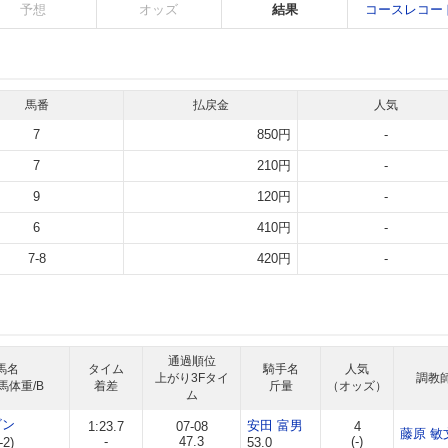
予想
オッズ
結果
コースレコー
馬番
払戻金
人気
7
850円
-
7
210円
-
9
120円
-
6
410円
-
7-8
420円
-
通過順位
馬名
タイム
騎手名
人気
上がり3Fタイ
調教
馬体重/B
着差
斤量
（オッズ）
ム
ビン
安田 富男
1:23.7
07-08
4
藤原 敏
-
47.3
(-)
-2)
53.0