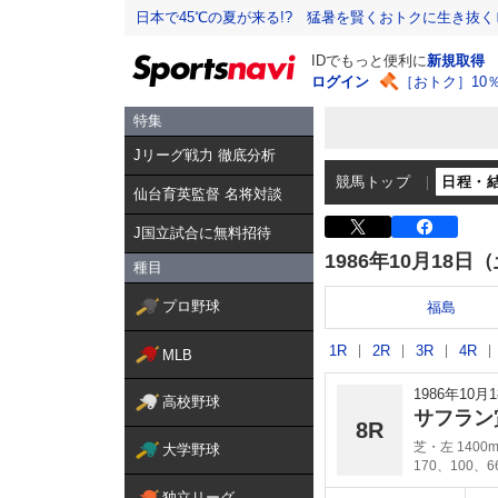
日本で45℃の夏が来る!? 猛暑を賢くおトクに生き抜く
IDでもっと便利に
新規取得
ログイン
［おトク］10
特集
Jリーグ戦力 徹底分析
競馬トップ
日程・
仙台育英監督 名将対談
J国立試合に無料招待
1986年10月18日
種目
プロ野球
福島
1R
2R
3R
4R
MLB
1986年10
高校野球
サフラン
8R
芝・左 1400
大学野球
170、100、
独立リーグ