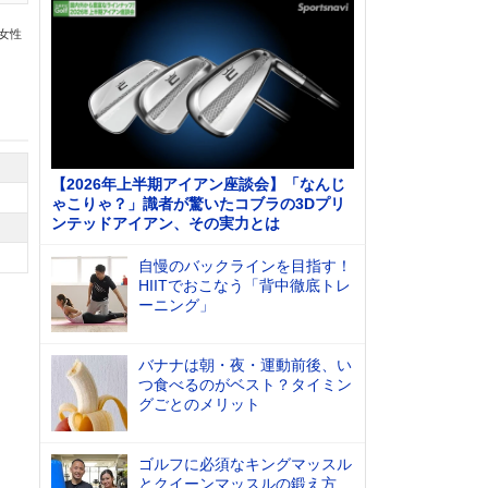
の女性
【2026年上半期アイアン座談会】「なんじ
ゃこりゃ？」識者が驚いたコブラの3Dプリ
ンテッドアイアン、その実力とは
自慢のバックラインを目指す！
HIITでおこなう「背中徹底トレ
ーニング」
バナナは朝・夜・運動前後、い
つ食べるのがベスト？タイミン
グごとのメリット
ゴルフに必須なキングマッスル
とクイーンマッスルの鍛え方