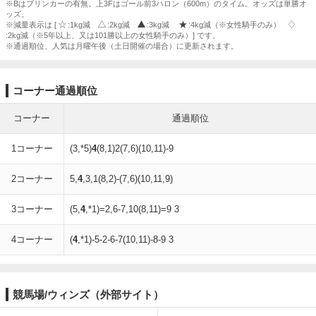
※Bはブリンカーの有無。上3Fはゴール前3ハロン（600m）のタイム。オッズは単勝オ
ッズ。
※減量表示は [
:1kg減
:2kg減
:3kg減
:4kg減（※女性騎手のみ）
:2kg減（※5年以上、又は101勝以上の女性騎手のみ）] です。
※通過順位、人気は月曜午後（土日開催の場合）に更新されます。
コーナー通過順位
コーナー
通過順位
1コーナー
(3,*5)
4
(8,1)2(7,6)(10,11)-9
2コーナー
5,
4
,3,1(8,2)-(7,6)(10,11,9)
3コーナー
(5,
4
,*1)=2,6-7,10(8,11)=9 3
4コーナー
(
4
,*1)-5-2-6-7(10,11)-8-9 3
競馬場/ウィンズ（外部サイト）