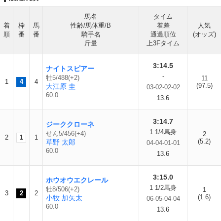
馬名
タイム
着
枠
馬
性齢/馬体重/B
着差
人気
順
番
番
騎手名
通過順位
(オッズ)
斤量
上3Fタイム
3:14.5
ナイトスピアー
-
牡5/488(+2)
11
1
4
4
(97.5)
大江原 圭
03-02-02-02
60.0
13.6
3:14.7
ジーククローネ
1 1/4馬身
せん5/456(+4)
2
2
1
1
(5.2)
草野 太郎
04-04-01-01
60.0
13.6
3:15.0
ホウオウエクレール
1 1/2馬身
牡8/506(+2)
1
3
2
2
(1.6)
小牧 加矢太
06-05-04-04
60.0
13.6