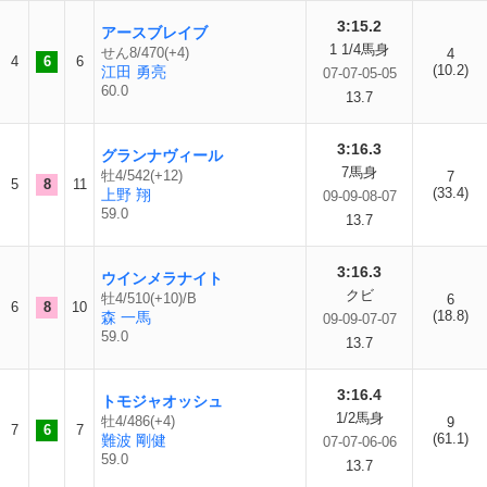
3:15.2
アースブレイブ
1 1/4馬身
せん8/470(+4)
4
4
6
6
(10.2)
江田 勇亮
07-07-05-05
60.0
13.7
3:16.3
グランナヴィール
7馬身
牡4/542(+12)
7
5
8
11
(33.4)
上野 翔
09-09-08-07
59.0
13.7
3:16.3
ウインメラナイト
クビ
牡4/510(+10)/B
6
6
8
10
(18.8)
森 一馬
09-09-07-07
59.0
13.7
3:16.4
トモジャオッシュ
1/2馬身
牡4/486(+4)
9
7
6
7
(61.1)
難波 剛健
07-07-06-06
59.0
13.7