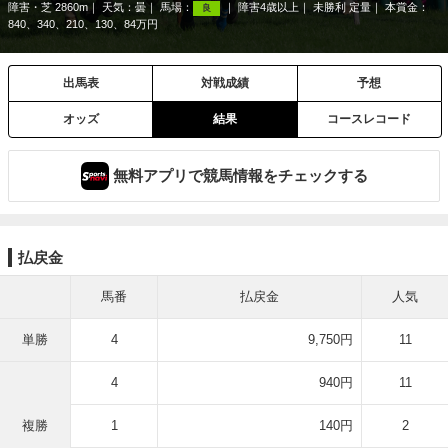
障害・芝 2860m
天気：
曇
馬場：
障害4歳以上
未勝利 定量
本賞金：
良
840、340、210、130、84万円
出馬表
対戦成績
予想
オッズ
結果
コースレコード
無料アプリで競馬情報をチェックする
払戻金
馬番
払戻金
人気
単勝
4
9,750円
11
4
940円
11
複勝
1
140円
2