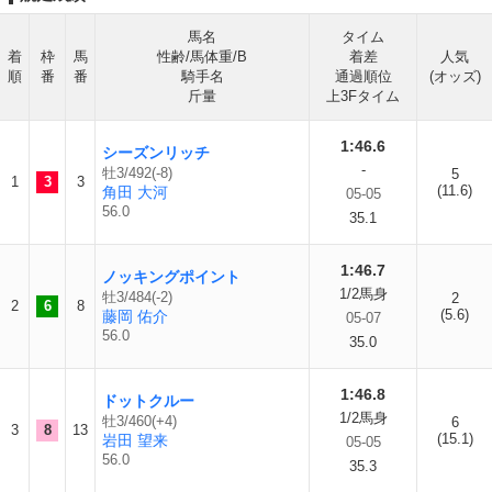
馬名
タイム
着
枠
馬
性齢/馬体重/B
着差
人気
順
番
番
騎手名
通過順位
(オッズ)
斤量
上3Fタイム
1:46.6
シーズンリッチ
-
牡3/492(-8)
5
1
3
3
(11.6)
角田 大河
05-05
56.0
35.1
1:46.7
ノッキングポイント
1/2馬身
牡3/484(-2)
2
2
6
8
(5.6)
藤岡 佑介
05-07
56.0
35.0
1:46.8
ドットクルー
1/2馬身
牡3/460(+4)
6
3
8
13
(15.1)
岩田 望来
05-05
56.0
35.3