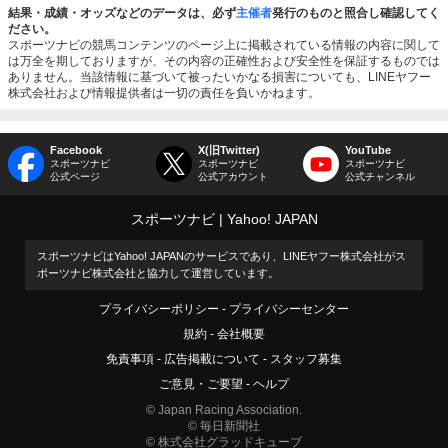
結果・成績・オッズなどのデータは、必ず
主催者
発行のものと照合し確認してく
ださい。
スポーツナビの競馬コンテンツのページ上に掲載されている情報の内容に関して
は万全を期しておりますが、その内容の正確性および安全性を保証するものでは
ありません。当該情報に基づいて被ったいかなる損害についても、LINEヤフー
株式会社および情報提供者は一切の責任を負いかねます。
Facebook
X(旧Twitter)
YouTube
スポーツナビ
スポーツナビ
スポーツナビ
公式ページ
公式アカウント
公式チャンネル
スポーツナビ
Yahoo! JAPAN
スポーツナビはYahoo! JAPANのサービスであり、LINEヤフー株式会社がス
ポーツナビ株式会社と協力して運営しています。
プライバシーポリシー
プライバシーセンター
規約
会社概要
免責事項
広告掲載について
スタッフ募集
ご意見・ご要望
ヘルプ
© Japan Racing Association.
© 毎日新聞社
© 株式会社グラッドキューブ