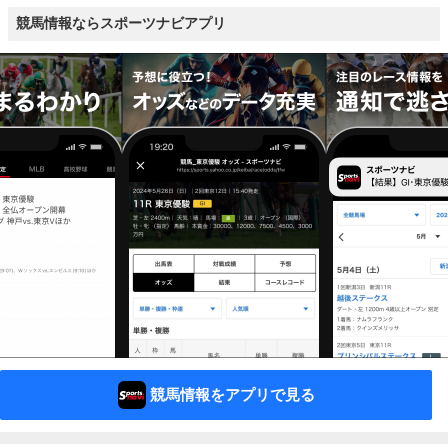
競馬情報ならスポーツナビアプリ
競馬情報をアプリで見る