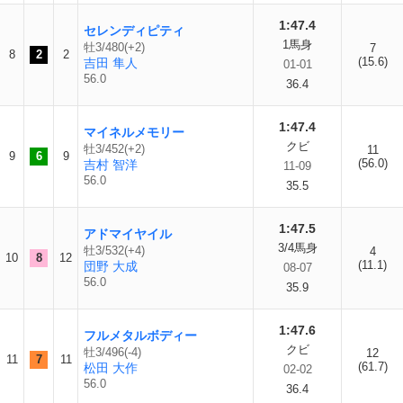
1:47.4
セレンディピティ
1馬身
牡3/480(+2)
7
8
2
2
(15.6)
吉田 隼人
01-01
56.0
36.4
1:47.4
マイネルメモリー
クビ
牡3/452(+2)
11
9
6
9
(56.0)
吉村 智洋
11-09
56.0
35.5
1:47.5
アドマイヤイル
3/4馬身
牡3/532(+4)
4
10
8
12
(11.1)
団野 大成
08-07
56.0
35.9
1:47.6
フルメタルボディー
クビ
牡3/496(-4)
12
11
7
11
(61.7)
松田 大作
02-02
56.0
36.4