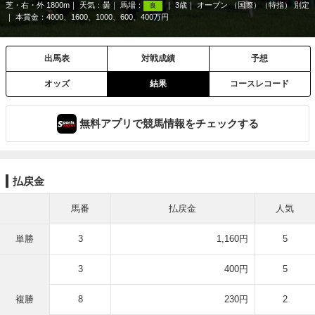
芝・右・外 1800m
天気：
曇
馬場：
3歳
オープン （国際）（特指） 別定
良
本賞金：4000、1600、1000、600、400万円
出馬表
対戦成績
予想
オッズ
結果
コースレコード
無料アプリで競馬情報をチェックする
払戻金
馬番
払戻金
人気
単勝
3
1,160円
5
3
400円
5
複勝
8
230円
2