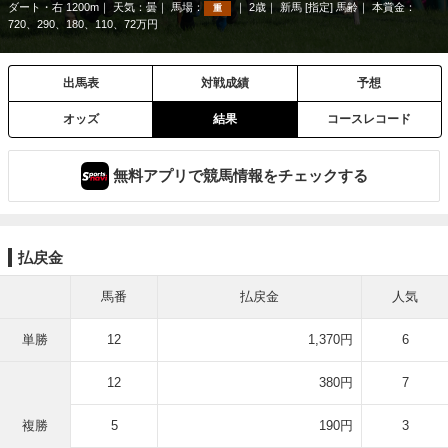
ダート・右 1200m
天気：
曇
馬場：
2歳
新馬 [指定] 馬齢
本賞金：
重
720、290、180、110、72万円
出馬表
対戦成績
予想
オッズ
結果
コースレコード
無料アプリで競馬情報をチェックする
払戻金
馬番
払戻金
人気
単勝
12
1,370円
6
12
380円
7
複勝
5
190円
3