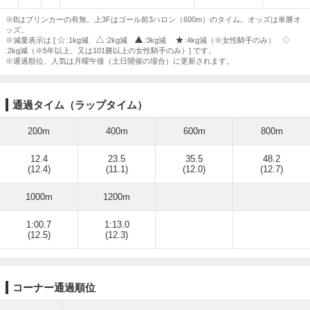
※Bはブリンカーの有無。上3Fはゴール前3ハロン（600m）のタイム。オッズは単勝オ
ッズ。
※減量表示は [
:1kg減
:2kg減
:3kg減
:4kg減（※女性騎手のみ）
:2kg減（※5年以上、又は101勝以上の女性騎手のみ）] です。
※通過順位、人気は月曜午後（土日開催の場合）に更新されます。
通過タイム（ラップタイム）
200m
400m
600m
800m
12.4
23.5
35.5
48.2
(12.4)
(11.1)
(12.0)
(12.7)
1000m
1200m
1:00.7
1:13.0
(12.5)
(12.3)
コーナー通過順位