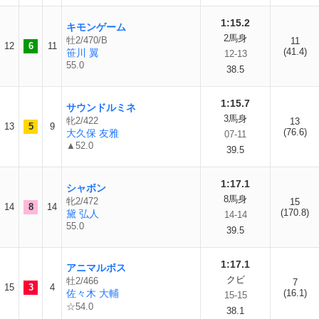
1:15.2
キモンゲーム
2馬身
牡2/470/B
11
12
6
11
(41.4)
笹川 翼
12-13
55.0
38.5
1:15.7
サウンドルミネ
3馬身
牝2/422
13
13
5
9
(76.6)
大久保 友雅
07-11
▲52.0
39.5
1:17.1
シャボン
8馬身
牝2/472
15
14
8
14
(170.8)
黛 弘人
14-14
55.0
39.5
1:17.1
アニマルボス
クビ
牡2/466
7
15
3
4
佐々木 大輔
(16.1)
15-15
☆54.0
38.1