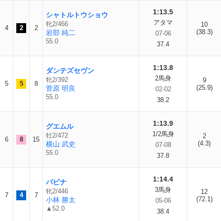
1:13.5
シャトルトウショウ
アタマ
牝2/466
10
4
2
2
(38.3)
岩部 純二
07-06
55.0
37.4
1:13.8
ダンテズセヴン
2馬身
牝2/392
9
5
5
8
(25.9)
菅原 明良
02-02
55.0
38.2
1:13.9
グエムル
1/2馬身
牡2/472
2
6
8
15
(4.3)
横山 武史
07-08
55.0
37.8
1:14.4
パピナ
3馬身
牝2/446
12
7
4
7
(72.1)
小林 勝太
05-06
▲52.0
38.4