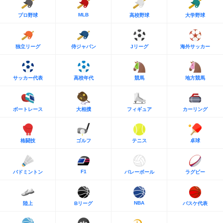
MLB
プロ野球
高校野球
大学野球
独立リーグ
侍ジャパン
Jリーグ
海外サッカー
サッカー代表
高校年代
競馬
地方競馬
ボートレース
大相撲
フィギュア
カーリング
格闘技
ゴルフ
テニス
卓球
F1
バドミントン
バレーボール
ラグビー
NBA
陸上
Bリーグ
バスケ代表