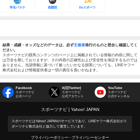
学生バスケ
他競技
Doスポーツ
結果・成績・オッズなどのデータは、必ず
主催者
発行のものと照合し確認してく
ださい。
スポーツナビの競馬コンテンツのページ上に掲載されている情報の内容に関して
は万全を期しておりますが、その内容の正確性および安全性を保証するものでは
ありません。当該情報に基づいて被ったいかなる損害についても、LINEヤフー
株式会社および情報提供者は一切の責任を負いかねます。
Facebook
X(旧Twitter)
YouTube
スポーツナビ
スポーツナビ
スポーツナビ
公式ページ
公式アカウント
公式チャンネル
スポーツナビ
Yahoo! JAPAN
スポーツナビはYahoo! JAPANのサービスであり、LINEヤフー株式会社がス
ポーツナビ株式会社と協力して運営しています。
プライバシーポリシー
プライバシーセンター