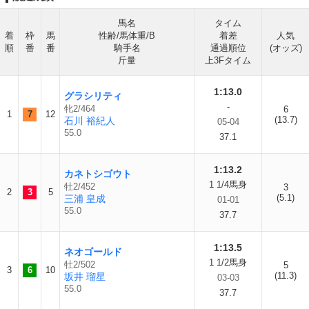
馬名
タイム
着
枠
馬
性齢/馬体重/B
着差
人気
順
番
番
騎手名
通過順位
(オッズ)
斤量
上3Fタイム
1:13.0
グラシリティ
-
牝2/464
6
1
7
12
(13.7)
石川 裕紀人
05-04
55.0
37.1
1:13.2
カネトシゴウト
1 1/4馬身
牡2/452
3
2
3
5
(5.1)
三浦 皇成
01-01
55.0
37.7
1:13.5
ネオゴールド
1 1/2馬身
牡2/502
5
3
6
10
(11.3)
坂井 瑠星
03-03
55.0
37.7