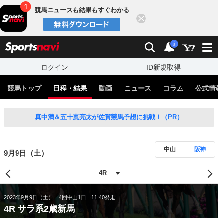
競馬ニュースも結果もすぐわかる
閉じる
スポーツナビ
検索
通知
i
ログイン
ID新規取得
競馬トップ
日程・結果
動画
ニュース
コラム
公式情
真中満＆五十嵐亮太が佐賀競馬予想に挑戦！（PR）
中山
阪神
9月9日（土）
2023年9月9日（土）
4回中山1日
11:40発走
4R サラ系2歳新馬