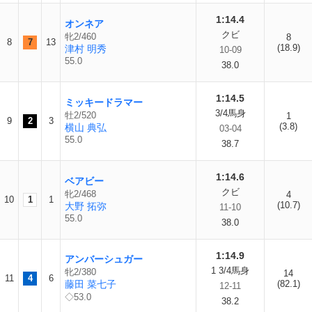
1:14.4
オンネア
クビ
牝2/460
8
8
7
13
(18.9)
津村 明秀
10-09
55.0
38.0
1:14.5
ミッキードラマー
3/4馬身
牡2/520
1
9
2
3
(3.8)
横山 典弘
03-04
55.0
38.7
1:14.6
ベアビー
クビ
牝2/468
4
10
1
1
(10.7)
大野 拓弥
11-10
55.0
38.0
1:14.9
アンバーシュガー
1 3/4馬身
牝2/380
14
11
4
6
藤田 菜七子
(82.1)
12-11
◇53.0
38.2