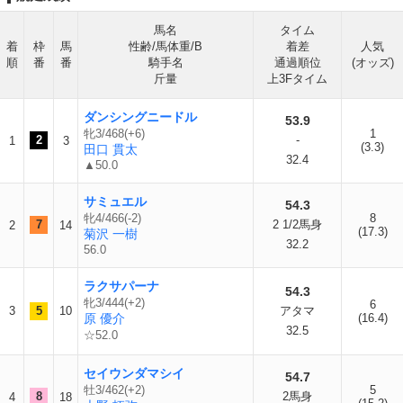
馬名
タイム
着
枠
馬
性齢/馬体重/B
着差
人気
順
番
番
騎手名
通過順位
(オッズ)
斤量
上3Fタイム
ダンシングニードル
53.9
牝3/468(+6)
1
2
-
1
3
(3.3)
田口 貫太
32.4
▲50.0
サミュエル
54.3
牝4/466(-2)
8
7
2 1/2馬身
2
14
(17.3)
菊沢 一樹
32.2
56.0
ラクサパーナ
54.3
牝3/444(+2)
6
3
5
10
アタマ
原 優介
(16.4)
32.5
☆52.0
セイウンダマシイ
54.7
牡3/462(+2)
5
8
2馬身
4
18