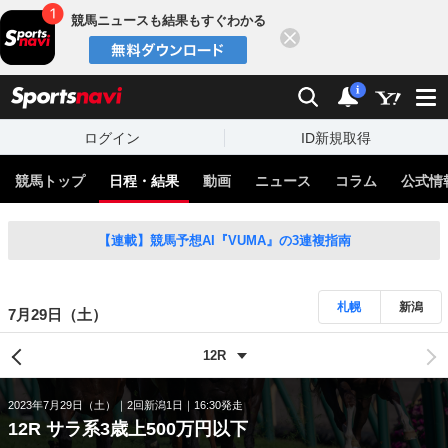
競馬ニュースも結果もすぐわかる
閉じる
スポーツナビ
検索
通知
i
ログイン
ID新規取得
競馬トップ
日程・結果
動画
ニュース
コラム
公式情
【連載】競馬予想AI『VUMA』の3連複指南
札幌
新潟
7月29日（土）
2023年7月29日（土）
2回新潟1日
16:30発走
12R サラ系3歳上500万円以下