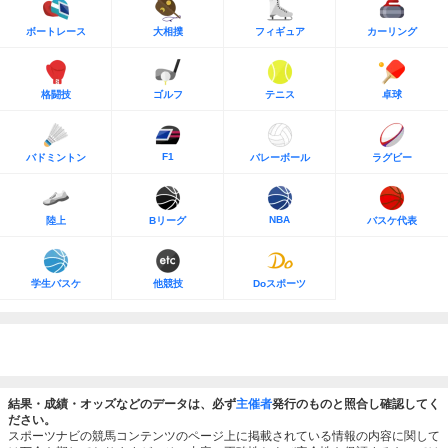
ボートレース
大相撲
フィギュア
カーリング
格闘技
ゴルフ
テニス
卓球
F1
バドミントン
バレーボール
ラグビー
NBA
陸上
Bリーグ
バスケ代表
学生バスケ
他競技
Doスポーツ
結果・成績・オッズなどのデータは、必ず
主催者
発行のものと照合し確認してく
ださい。
スポーツナビの競馬コンテンツのページ上に掲載されている情報の内容に関して