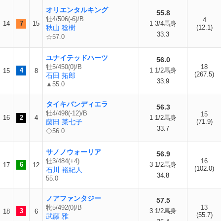
オリエンタルキング
55.8
牡4/506(-6)/B
4
14
7
15
1 3/4馬身
秋山 稔樹
(12.1)
33.3
☆57.0
ユナイテッドハーツ
56.0
牡5/450(0)/B
18
4
1 1/2馬身
15
8
(267.5)
石田 拓郎
33.9
▲55.0
タイキバンディエラ
56.3
牡4/498(-12)/B
15
16
2
4
1 1/2馬身
藤田 菜七子
(71.9)
33.7
◇56.0
サノノウォーリア
56.9
牡3/484(+4)
16
6
3 1/2馬身
17
12
(102.0)
石川 裕紀人
34.8
55.0
ノアファンタジー
57.5
牝5/492(0)/B
13
3
3 1/2馬身
18
6
(55.7)
武藤 雅