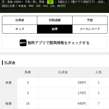
芝・直線 1000m
天気：
晴
馬場：
3歳以上
1勝クラス(500万下) （混合）
良
[指定] 定量
本賞金：800、320、200、120、80万円
出馬表
対戦成績
予想
オッズ
結果
コースレコード
無料アプリで競馬情報をチェックする
払戻金
馬番
払戻金
人気
単勝
3
330円
1
3
170円
1
複勝
14
440円
7