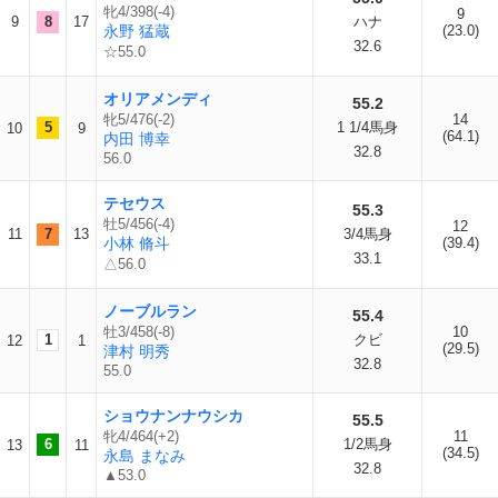
牝4/398(-4)
9
9
8
17
ハナ
永野 猛蔵
(23.0)
32.6
☆55.0
オリアメンディ
55.2
牝5/476(-2)
14
5
1 1/4馬身
10
9
(64.1)
内田 博幸
32.8
56.0
テセウス
55.3
牡5/456(-4)
12
11
7
13
3/4馬身
小林 脩斗
(39.4)
33.1
△56.0
ノーブルラン
55.4
牡3/458(-8)
10
1
クビ
12
1
(29.5)
津村 明秀
32.8
55.0
ショウナンナウシカ
55.5
牝4/464(+2)
11
6
1/2馬身
13
11
(34.5)
永島 まなみ
32.8
▲53.0