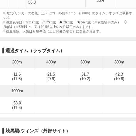
35.4
56.0
※Bはブリンカーの有無。上3Fはゴール前3ハロン（600m）のタイム。オッズは単勝オ
ッズ。
※減量表示は [
:1kg減
:2kg減
:3kg減
:4kg減（※女性騎手のみ）
:2kg減（※5年以上、又は101勝以上の女性騎手のみ）] です。
※通過順位、人気は月曜午後（土日開催の場合）に更新されます。
通過タイム（ラップタイム）
200m
400m
600m
800m
11.6
21.5
31.7
42.3
(11.6)
(9.9)
(10.2)
(10.6)
1000m
53.9
(11.6)
競馬場/ウィンズ（外部サイト）