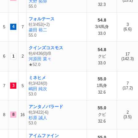
(15.2)
大野 拓弥
32.3
55.0
フォルテース
54.8
牡3/452(+2)
3
4
3/4馬身
5
7
(6.6)
菱田 裕二
33.0
55.0
クインズコスモス
54.8
牝4/436(0)/B
17
6
1
2
クビ
河原田 菜々
(142.3)
33.0
★52.0
ミネヒメ
55.0
牝3/424(0)
7
3
1馬身
7
5
(17.2)
嶋田 純次
32.6
53.0
アンタノバラード
55.0
牝3/422(-6)
2
8
クビ
8
16
(3.5)
杉原 誠人
32.6
53.0
アイムファイン
55.0