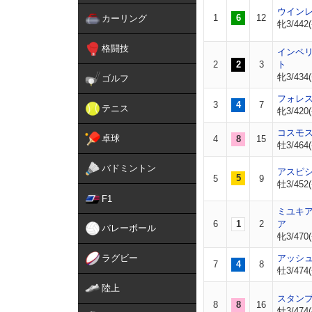
ウイン
1
6
12
カーリング
牝3/442(
格闘技
インペ
2
2
3
ト
牝3/434(
ゴルフ
フォレ
3
4
7
テニス
牝3/420(
コスモ
卓球
4
8
15
牡3/464(
バドミントン
アスピ
5
5
9
牡3/452(
F1
ミユキ
6
1
2
ア
バレーボール
牝3/470(
ラグビー
アッシ
7
4
8
牡3/474(
陸上
スタン
8
8
16
牡3/474(