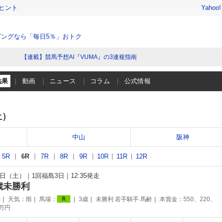
ヒント
Yahoo
ングなら「毎日5％」おトク
【連載】競馬予想AI『VUMA』の3連複指南
結果
動画
ニュース
コラム
公式情報
土）
中山
阪神
5R
6R
7R
8R
9R
10R
11R
12R
15日（土）
1回福島3日
12:35発走
歳未勝利
m
天気：
雨
馬場：
3歳
未勝利 若手騎手 馬齢
本賞金：550、220、
良
5万円