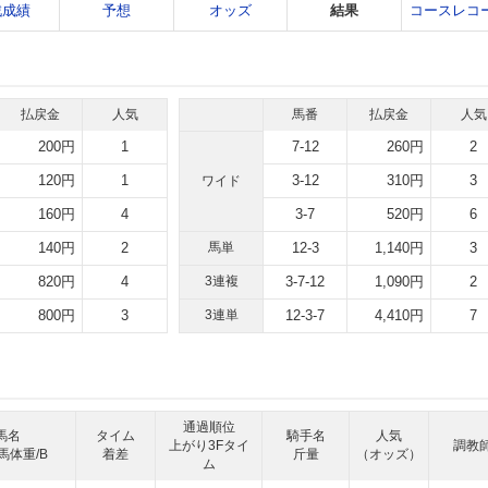
戦成績
予想
オッズ
結果
コースレコ
払戻金
人気
馬番
払戻金
人気
200円
1
7-12
260円
2
120円
1
3-12
310円
3
ワイド
160円
4
3-7
520円
6
140円
2
馬単
12-3
1,140円
3
820円
4
3連複
3-7-12
1,090円
2
800円
3
3連単
12-3-7
4,410円
7
通過順位
馬名
タイム
騎手名
人気
上がり3Fタイ
調教
馬体重/B
着差
斤量
（オッズ）
ム