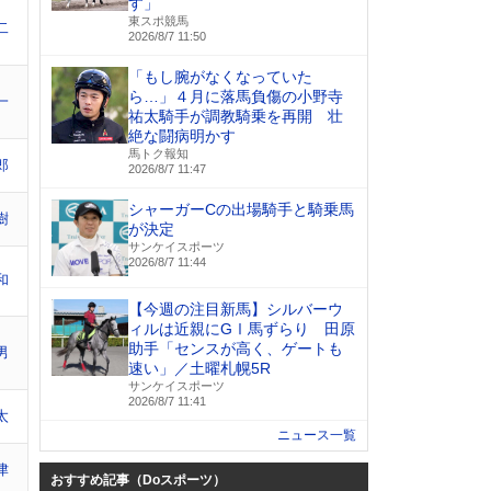
す」
東スポ競馬
二
2026/8/7 11:50
「もし腕がなくなっていた
ら…」４月に落馬負傷の小野寺
一
祐太騎手が調教騎乗を再開 壮
絶な闘病明かす
馬トク報知
郎
2026/8/7 11:47
シャーガーCの出場騎手と騎乗馬
樹
が決定
サンケイスポーツ
2026/8/7 11:44
和
【今週の注目新馬】シルバーウ
ィルは近親にGⅠ馬ずらり 田原
助手「センスが高く、ゲートも
男
速い」／土曜札幌5R
サンケイスポーツ
2026/8/7 11:41
太
ニュース一覧
津
おすすめ記事（Doスポーツ）