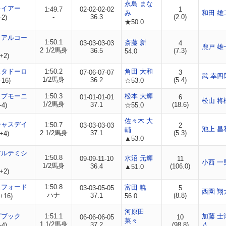
永島 まな
レイアー
1:49.7
02-02-02-02
1
み
和田 雄
-
36.3
(2.0)
-2)
★50.0
リアルコー
1:50.1
斎藤 新
03-03-03-03
4
鹿戸 雄
2 1/2馬身
36.5
(7.3)
54.0
+2)
スタドーロ
1:50.2
角田 大和
07-06-07-07
3
武 幸四
1/2馬身
36.2
(5.4)
-16)
☆53.0
スプモーニ
1:50.3
松本 大輝
01-01-01-01
6
松山 将
1/2馬身
37.1
(18.6)
-4)
☆55.0
佐々木 大
シャスデイ
1:50.7
03-03-03-03
2
池上 昌
輔
2 1/2馬身
37.1
(5.3)
+4)
▲53.0
アルテミシ
1:50.8
水沼 元輝
09-09-11-10
11
小西 一
1/2馬身
36.4
(106.0)
▲51.0
+2)
ュフォード
1:50.8
富田 暁
03-03-05-05
5
西園 翔
ハナ
37.1
(8.8)
+16)
56.0
河原田
プブック
1:51.1
加藤 士
06-06-06-05
10
菜々
1 1/2馬身
37.2
(98.8)
-4)
八