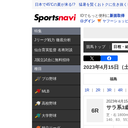
日本で45℃の夏が来る!? 猛暑を賢くおトクに生き抜く
IDでもっと便利に
新規取得
ログイン
ヤフーショッピ
特集
Jリーグ戦力 徹底分析
競馬トップ
日程・
仙台育英監督 名将対談
J国立試合に無料招待
2023年4月15日（
種目
プロ野球
福島
1R
2R
3R
4R
MLB
2023年4月
高校野球
サラ系3
6R
芝・右 1800
大学野球
140、83、5
独立リーグ