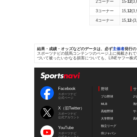
2コーナー
15-
12
(3,
3コーナー
15,
12
(3,
4コーナー
15,
12
-(3
結果・成績・オッズなどのデータは、必ず
主催者
発行の
スポーツナビの競馬コンテンツのページ上に掲載されて
づいて被ったいかなる損害についても、LINEヤフー株
Facebook
野球
サ
スポーツナビ
プロ野球
J
公式ページ
MLB
海
X（旧Twitter）
高校野球
サ
スポーツナビ
公式アカウント
大学野球
高
独立リーグ
YouTube
スポーツナビ
侍ジャパン
公式チャンネル