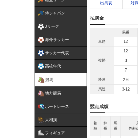
出馬表
対
侍ジャパン
払戻金
Jリーグ
馬番
海外サッカー
12
単勝
12
サッカー代表
複勝
3
高校年代
7
競馬
枠連
2-6
馬連
3-12
地方競馬
競走成績
ボートレース
大相撲
着
枠
馬
順
番
番
性齢/
フィギュア