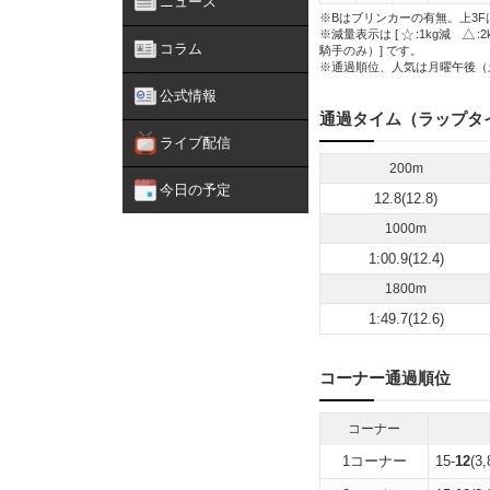
ニュース
※Bはブリンカーの有無。上3F
※減量表示は [
:1kg減
:
コラム
騎手のみ）] です。
※通過順位、人気は月曜午後（
公式情報
通過タイム（ラップタ
ライブ配信
200m
今日の予定
12.8(12.8)
1000m
1:00.9(12.4)
1800m
1:49.7(12.6)
コーナー通過順位
コーナー
1コーナー
15-
12
(3,