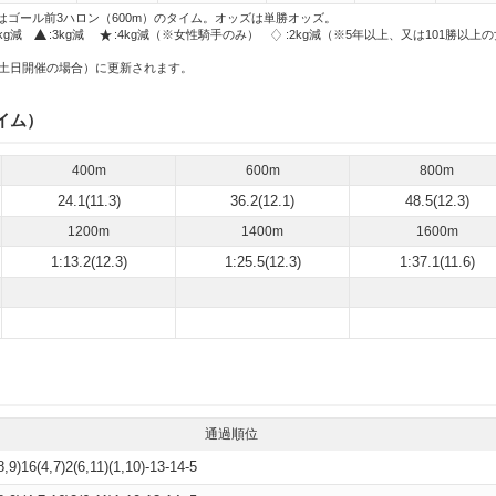
はゴール前3ハロン（600m）のタイム。オッズは単勝オッズ。
2kg減
:3kg減
:4kg減（※女性騎手のみ）
:2kg減（※5年以上、又は101勝以上
土日開催の場合）に更新されます。
イム）
400m
600m
800m
24.1(11.3)
36.2(12.1)
48.5(12.3)
1200m
1400m
1600m
1:13.2(12.3)
1:25.5(12.3)
1:37.1(11.6)
通過順位
8,9)16(4,7)2(6,11)(1,10)-13-14-5