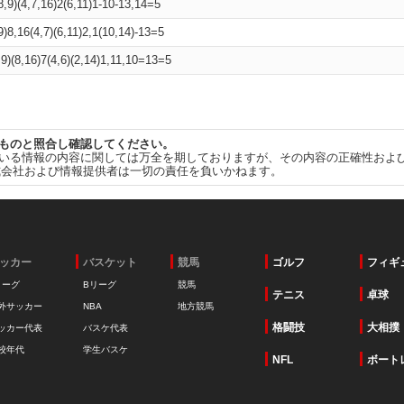
8,9)(4,7,16)2(6,11)1-10-13,14=5
9)8,16(4,7)(6,11)2,1(10,14)-13=5
,9)(8,16)7(4,6)(2,14)1,11,10=13=5
ものと照合し確認してください。
いる情報の内容に関しては万全を期しておりますが、その内容の正確性およ
式会社および情報提供者は一切の責任を負いかねます。
ッカー
バスケット
競馬
ゴルフ
フィギ
リーグ
Bリーグ
競馬
テニス
卓球
外サッカー
NBA
地方競馬
格闘技
大相撲
ッカー代表
バスケ代表
校年代
学生バスケ
NFL
ボート