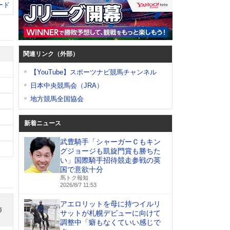
ード
関連リンク（外部）
【YouTube】スポーツナビ競馬チャンネル
日本中央競馬会（JRA）
地方競馬全国協会
新着ニュース
武豊騎手「シャーガーＣもキン
グジョージも凱旋門賞も勝ちた
い」国際騎手招待競走参戦の英
国で意欲十分
馬トク報知
2026/8/7 11:53
アエロリットを母に持つイルリ
師
サットが札幌デビューに向けて
調整中「癖もなくていい感じで