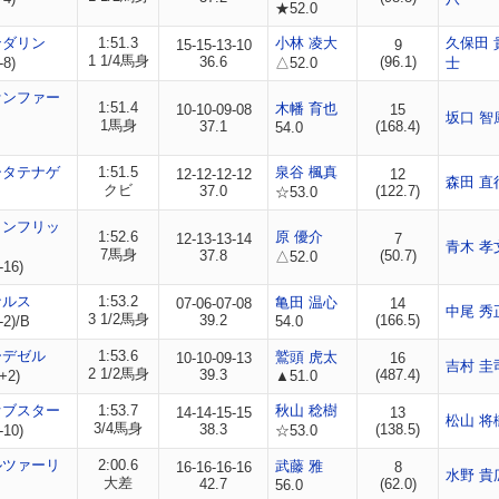
★52.0
ンダリン
1:51.3
小林 凌大
久保田 
15-15-13-10
9
1 1/4馬身
36.6
(96.1)
-8)
△52.0
士
ァンファー
1:51.4
木幡 育也
10-10-09-08
15
坂口 智
1馬身
37.1
(168.4)
54.0
シタテナゲ
1:51.5
泉谷 楓真
12-12-12-12
12
森田 直
クビ
37.0
(122.7)
☆53.0
ミンフリッ
1:52.6
原 優介
12-13-13-14
7
青木 孝
7馬身
37.8
(50.7)
△52.0
-16)
ナルス
1:53.2
亀田 温心
07-06-07-08
14
中尾 秀
3 1/2馬身
39.2
(166.5)
-2)/B
54.0
ーデゼル
1:53.6
鷲頭 虎太
10-10-09-13
16
吉村 圭
2 1/2馬身
39.3
(487.4)
+2)
▲51.0
オブスター
1:53.7
秋山 稔樹
14-14-15-15
13
松山 将
3/4馬身
38.3
(138.5)
-10)
☆53.0
ルツァーリ
2:00.6
武藤 雅
16-16-16-16
8
水野 貴
大差
42.7
(62.0)
56.0