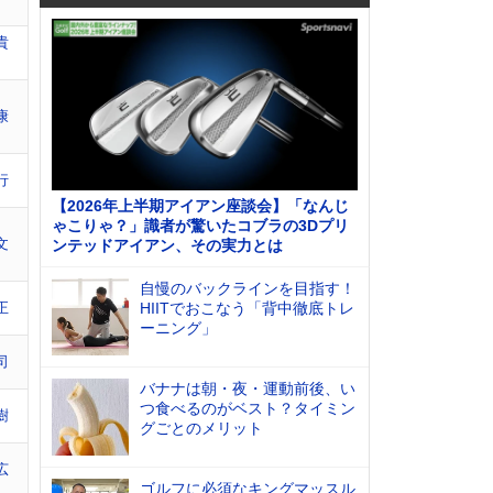
貴
康
行
【2026年上半期アイアン座談会】「なんじ
ゃこりゃ？」識者が驚いたコブラの3Dプリ
文
ンテッドアイアン、その実力とは
自慢のバックラインを目指す！
正
HIITでおこなう「背中徹底トレ
ーニング」
司
バナナは朝・夜・運動前後、い
つ食べるのがベスト？タイミン
樹
グごとのメリット
広
ゴルフに必須なキングマッスル