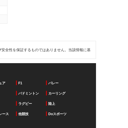
び安全性を保証するものではありません。当該情報に基
ュア
F1
バレー
バドミントン
カーリング
ラグビー
陸上
レース
他競技
Doスポーツ