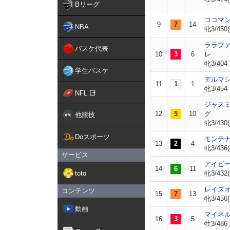
Bリーグ
ココマ
9
7
14
NBA
牝3/450(
ララフ
バスケ代表
10
3
6
レ
牝3/404
学生バスケ
デルマ
11
1
1
牝3/454
NFL
ジャス
12
5
10
グ
他競技
牝3/430(
Doスポーツ
モンテ
13
2
4
牝3/436(
サービス
アイビ
14
6
11
toto
牝3/432(
レイズ
コンテンツ
15
7
13
牝3/456(
動画
マイネ
16
3
5
牡3/486