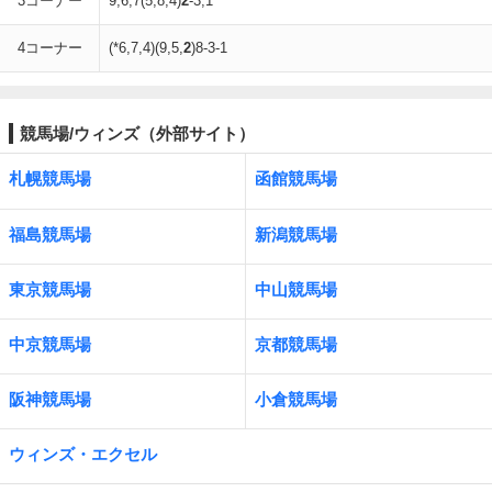
3コーナー
9,6,7(5,8,4)
2
-3,1
4コーナー
(*6,7,4)(9,5,
2
)8-3-1
競馬場/ウィンズ（外部サイト）
札幌競馬場
函館競馬場
福島競馬場
新潟競馬場
東京競馬場
中山競馬場
中京競馬場
京都競馬場
阪神競馬場
小倉競馬場
ウィンズ・エクセル