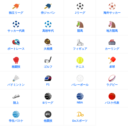
独立リーグ
侍ジャパン
Jリーグ
海外サッカー
サッカー代表
高校年代
競馬
地方競馬
ボートレース
大相撲
フィギュア
カーリング
格闘技
ゴルフ
テニス
卓球
F1
バドミントン
バレーボール
ラグビー
NBA
陸上
Bリーグ
バスケ代表
学生バスケ
他競技
Doスポーツ