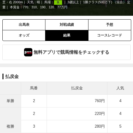
芝・右 2000m
天気：
晴
馬場：
3歳以上
1勝クラス(500万下) （混合） 定
良
量
本賞金：770、310、190、120、77万円
出馬表
対戦成績
予想
オッズ
結果
コースレコード
無料アプリで競馬情報をチェックする
払戻金
馬番
払戻金
人気
単勝
2
760円
4
2
220円
4
複勝
3
280円
5