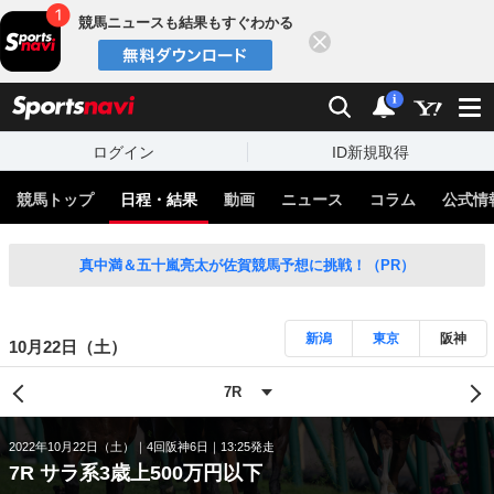
競馬ニュースも結果もすぐわかる
閉じる
スポーツナビ
検索
通知
i
ログイン
ID新規取得
競馬トップ
日程・結果
動画
ニュース
コラム
公式情
真中満＆五十嵐亮太が佐賀競馬予想に挑戦！（PR）
新潟
東京
阪神
10月22日（土）
2022年10月22日（土）
4回阪神6日
13:25発走
7R サラ系3歳上500万円以下