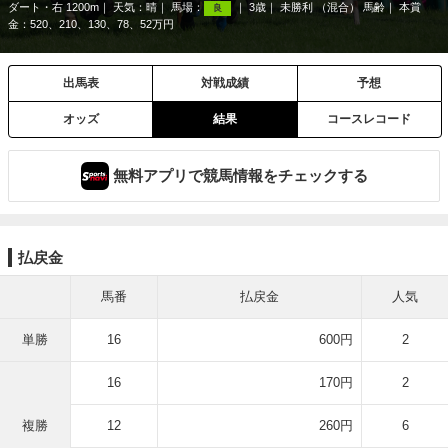
ダート・右 1200m
天気：
晴
馬場：
3歳
未勝利 （混合） 馬齢
本賞
良
金：520、210、130、78、52万円
出馬表
対戦成績
予想
オッズ
結果
コースレコード
無料アプリで競馬情報をチェックする
払戻金
馬番
払戻金
人気
単勝
16
600円
2
16
170円
2
複勝
12
260円
6