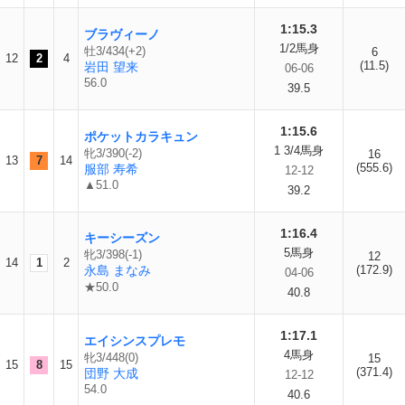
1:15.3
ブラヴィーノ
1/2馬身
牡3/434(+2)
6
12
2
4
(11.5)
岩田 望来
06-06
56.0
39.5
1:15.6
ポケットカラキュン
1 3/4馬身
牝3/390(-2)
16
13
7
14
(555.6)
服部 寿希
12-12
▲51.0
39.2
1:16.4
キーシーズン
5馬身
牝3/398(-1)
12
14
1
2
永島 まなみ
(172.9)
04-06
★50.0
40.8
1:17.1
エイシンスプレモ
4馬身
牝3/448(0)
15
15
8
15
(371.4)
団野 大成
12-12
54.0
40.6