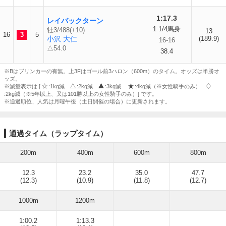
1:17.3
レイバックターン
1 1/4馬身
牡3/488(+10)
13
16
3
5
小沢 大仁
(189.9)
16-16
△54.0
38.4
※Bはブリンカーの有無。上3Fはゴール前3ハロン（600m）のタイム。オッズは単勝オ
ッズ。
※減量表示は [
:1kg減
:2kg減
:3kg減
:4kg減（※女性騎手のみ）
:2kg減（※5年以上、又は101勝以上の女性騎手のみ）] です。
※通過順位、人気は月曜午後（土日開催の場合）に更新されます。
通過タイム（ラップタイム）
200m
400m
600m
800m
12.3
23.2
35.0
47.7
(12.3)
(10.9)
(11.8)
(12.7)
1000m
1200m
1:00.2
1:13.3