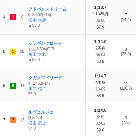
1:13.7
アドバンスドリーム
1 1/4馬身
牡3/502(+14)
7
4
3
6
(14.4)
松本 大輝
06-06
▲53.0
37.9
1:14.0
シンギングロード
2馬身
せん3/504(0)/B
8
5
5
10
(23.0)
角田 大和
04-04
▲53.0
38.5
1:14.7
タガノマドリード
4馬身
牡3/462(-14)
11
6
6
11
(110.3)
川島 信二
10-09
56.0
38.6
1:14.8
ルヴェルジェ
クビ
牝3/478
3
7
7
13
(7.0)
横山 武史
02-02
54.0
39.6