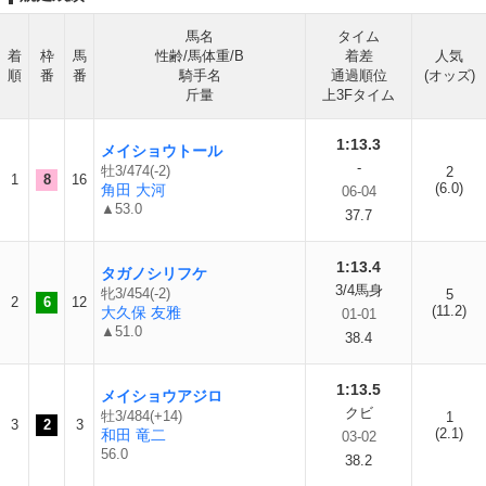
馬名
タイム
着
枠
馬
性齢/馬体重/B
着差
人気
順
番
番
騎手名
通過順位
(オッズ)
斤量
上3Fタイム
1:13.3
メイショウトール
-
牡3/474(-2)
2
1
8
16
(6.0)
角田 大河
06-04
▲53.0
37.7
1:13.4
タガノシリフケ
3/4馬身
牝3/454(-2)
5
2
6
12
(11.2)
大久保 友雅
01-01
▲51.0
38.4
1:13.5
メイショウアジロ
クビ
牡3/484(+14)
1
3
2
3
(2.1)
和田 竜二
03-02
56.0
38.2