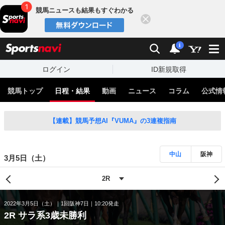
競馬ニュースも結果もすぐわかる
閉じる
スポーツナビ
検索
通知
i
ログイン
ID新規取得
競馬トップ
日程・結果
動画
ニュース
コラム
公式情
【連載】競馬予想AI『VUMA』の3連複指南
中山
阪神
3月5日（土）
2022年3月5日（土）
1回阪神7日
10:20発走
2R サラ系3歳未勝利