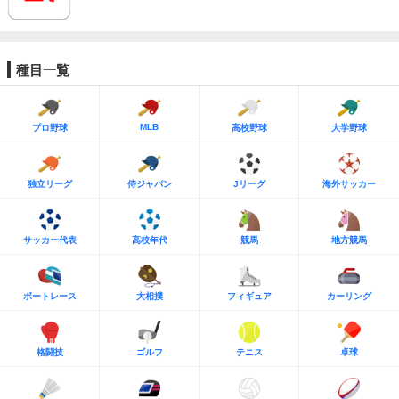
種目一覧
MLB
プロ野球
高校野球
大学野球
独立リーグ
侍ジャパン
Jリーグ
海外サッカー
サッカー代表
高校年代
競馬
地方競馬
ボートレース
大相撲
フィギュア
カーリング
格闘技
ゴルフ
テニス
卓球