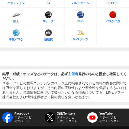
F1
バドミントン
バレーボール
ラグビー
NBA
陸上
Bリーグ
バスケ代表
学生バスケ
他競技
Doスポーツ
結果・成績・オッズなどのデータは、必ず
主催者
発行のものと照合し確認してく
ださい。
スポーツナビの競馬コンテンツのページ上に掲載されている情報の内容に関して
は万全を期しておりますが、その内容の正確性および安全性を保証するものでは
ありません。当該情報に基づいて被ったいかなる損害についても、LINEヤフー
株式会社および情報提供者は一切の責任を負いかねます。
Facebook
X(旧Twitter)
YouTube
スポーツナビ
スポーツナビ
スポーツナビ
公式ページ
公式アカウント
公式チャンネル