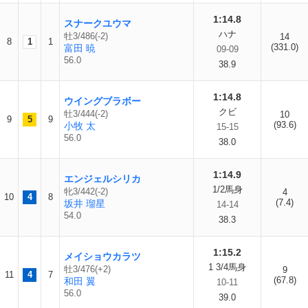
1:14.8
スナークユウマ
ハナ
牡3/486(-2)
14
8
1
1
(331.0)
富田 暁
09-09
56.0
38.9
1:14.8
ウイングブラボー
クビ
牡3/444(-2)
10
9
5
9
(93.6)
小牧 太
15-15
56.0
38.0
1:14.9
エンジェルシリカ
1/2馬身
牝3/442(-2)
4
10
4
8
(7.4)
坂井 瑠星
14-14
54.0
38.3
1:15.2
メイショウカラツ
1 3/4馬身
牡3/476(+2)
9
11
4
7
(67.8)
和田 翼
10-11
56.0
39.0