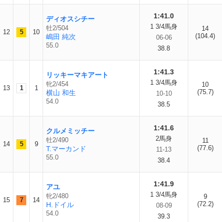
1:41.0
ディオスシチー
1 3/4馬身
牡2/504
14
12
5
10
(104.4)
嶋田 純次
06-06
55.0
38.8
1:41.3
リッキーマキアート
1 3/4馬身
牝2/454
10
13
1
1
(75.7)
横山 和生
10-10
54.0
38.5
1:41.6
クルメミッチー
2馬身
牡2/490
11
14
5
9
(77.6)
T.マーカンド
11-13
55.0
38.4
1:41.9
アユ
1 3/4馬身
牝2/480
9
15
7
14
(72.2)
H.ドイル
08-09
54.0
39.3