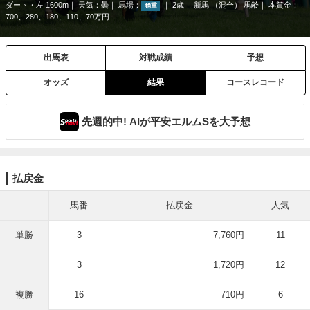
ダート・左 1600m
天気：
曇
馬場：
2歳
新馬 （混合） 馬齢
本賞金：
稍重
700、280、180、110、70万円
出馬表
対戦成績
予想
オッズ
結果
コースレコード
先週的中! AIが平安エルムSを大予想
払戻金
馬番
払戻金
人気
単勝
3
7,760円
11
3
1,720円
12
複勝
16
710円
6