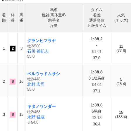
馬名
タイム
着
枠
馬
性齢/馬体重/B
着差
人気
順
番
番
騎手名
通過順位
(オッズ)
斤量
上3Fタイム
1:38.2
グランヒマラヤ
-
牡2/500
11
1
2
3
(77.6)
石川 裕紀人
01-01
55.0
37.0
1:38.8
ベルウッドムサシ
3 1/2馬身
牡2/448
5
2
8
16
(23.4)
北村 宏司
04-04
55.0
37.1
1:39.6
キタノワンダー
5馬身
牡2/468
15
3
8
15
永野 猛蔵
(138.4)
13-13
☆54.0
36.4