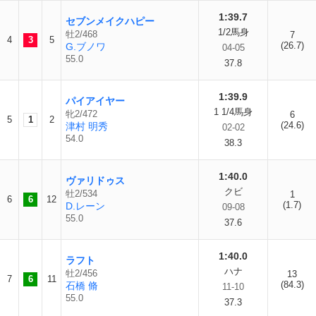
1:39.7
セブンメイクハピー
1/2馬身
牡2/468
7
4
3
5
(26.7)
G.ブノワ
04-05
55.0
37.8
1:39.9
パイアイヤー
1 1/4馬身
牝2/472
6
5
1
2
(24.6)
津村 明秀
02-02
54.0
38.3
1:40.0
ヴァリドゥス
クビ
牡2/534
1
6
6
12
(1.7)
D.レーン
09-08
55.0
37.6
1:40.0
ラフト
ハナ
牡2/456
13
7
6
11
(84.3)
石橋 脩
11-10
55.0
37.3