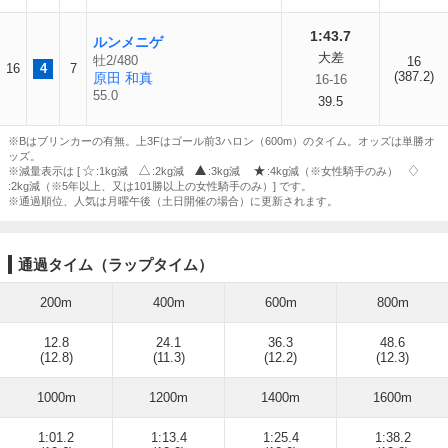
1:43.7
ルンメニゲ
大差
牡2/480
16
16
4
7
(387.2)
原田 和真
16-16
55.0
39.5
※Bはブリンカーの有無。上3Fはゴール前3ハロン（600m）のタイム。オッズは単勝オ
ッズ。
※減量表示は [
:1kg減
:2kg減
:3kg減
:4kg減（※女性騎手のみ）
:2kg減（※5年以上、又は101勝以上の女性騎手のみ）] です。
※通過順位、人気は月曜午後（土日開催の場合）に更新されます。
通過タイム（ラップタイム）
200m
400m
600m
800m
12.8
24.1
36.3
48.6
(12.8)
(11.3)
(12.2)
(12.3)
1000m
1200m
1400m
1600m
1:01.2
1:13.4
1:25.4
1:38.2