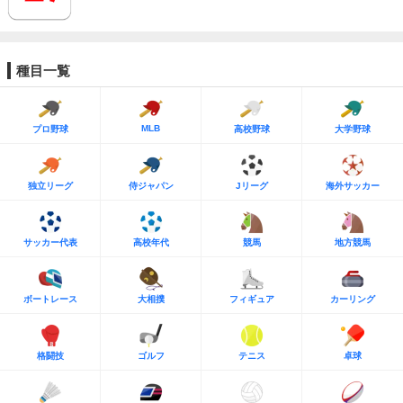
種目一覧
MLB
プロ野球
高校野球
大学野球
独立リーグ
侍ジャパン
Jリーグ
海外サッカー
サッカー代表
高校年代
競馬
地方競馬
ボートレース
大相撲
フィギュア
カーリング
格闘技
ゴルフ
テニス
卓球