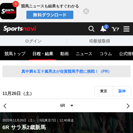
競馬ニュースも結果もすぐわかる
閉じる
スポーツナビ
検索
通知
i
ログイン
ID新規取得
競馬トップ
日程・結果
動画
ニュース
コラム
公式情
真中満＆五十嵐亮太が佐賀競馬予想に挑戦！（PR）
東京
阪神
11月26日（土）
2022年11月26日（土）
5回東京7日
12:40発走
6R サラ系2歳新馬