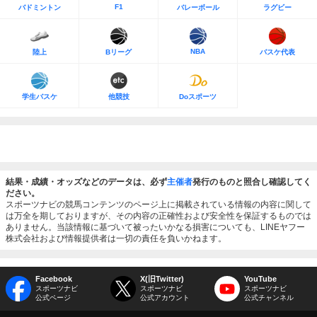
F1
バドミントン
バレーボール
ラグビー
NBA
陸上
Bリーグ
バスケ代表
学生バスケ
他競技
Doスポーツ
結果・成績・オッズなどのデータは、必ず
主催者
発行のものと照合し確認してく
ださい。
スポーツナビの競馬コンテンツのページ上に掲載されている情報の内容に関して
は万全を期しておりますが、その内容の正確性および安全性を保証するものでは
ありません。当該情報に基づいて被ったいかなる損害についても、LINEヤフー
株式会社および情報提供者は一切の責任を負いかねます。
Facebook
X(旧Twitter)
YouTube
スポーツナビ
スポーツナビ
スポーツナビ
公式ページ
公式アカウント
公式チャンネル