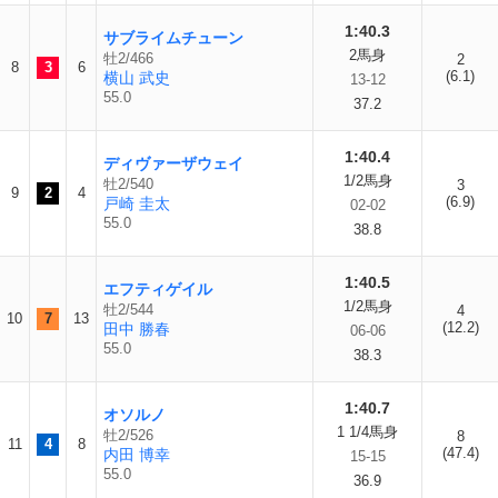
1:40.3
サブライムチューン
2馬身
牡2/466
2
8
3
6
(6.1)
横山 武史
13-12
55.0
37.2
1:40.4
ディヴァーザウェイ
1/2馬身
牡2/540
3
9
2
4
(6.9)
戸崎 圭太
02-02
55.0
38.8
1:40.5
エフティゲイル
1/2馬身
牡2/544
4
10
7
13
(12.2)
田中 勝春
06-06
55.0
38.3
1:40.7
オソルノ
1 1/4馬身
牡2/526
8
11
4
8
(47.4)
内田 博幸
15-15
55.0
36.9