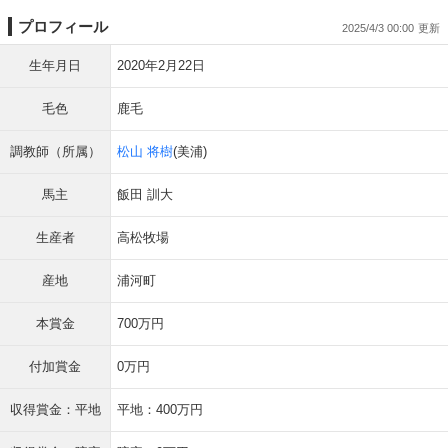
プロフィール
2025/4/3 00:00
生年月日
2020年2月22日
毛色
鹿毛
調教師（所属）
松山 将樹
(美浦)
馬主
飯田 訓大
生産者
高松牧場
産地
浦河町
本賞金
700万円
付加賞金
0万円
収得賞金：平地
平地：400万円