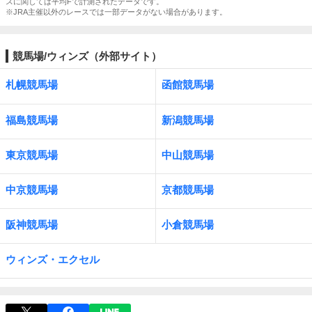
スに関しては平均Fで計測されたデータです。
※JRA主催以外のレースでは一部データがない場合があります。
競馬場/ウィンズ（外部サイト）
札幌競馬場
函館競馬場
福島競馬場
新潟競馬場
東京競馬場
中山競馬場
中京競馬場
京都競馬場
阪神競馬場
小倉競馬場
ウィンズ・エクセル