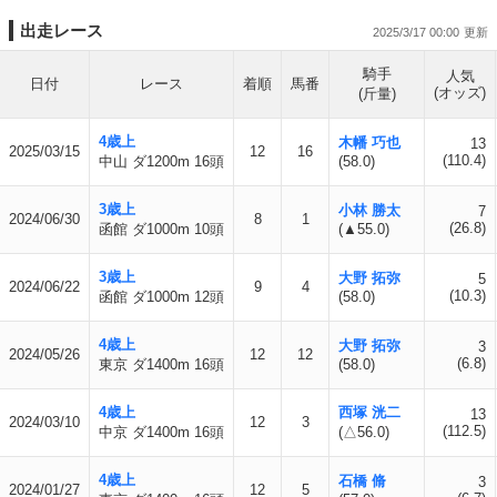
出走レース
2025/3/17 00:00
騎手
人気
日付
レース
着順
馬番
(オッズ)
(斤量)
4歳上
木幡 巧也
13
2025/03/15
12
16
(110.4)
中山 ダ1200m 16頭
(58.0)
3歳上
小林 勝太
7
2024/06/30
8
1
(26.8)
函館 ダ1000m 10頭
(▲55.0)
3歳上
大野 拓弥
5
2024/06/22
9
4
(10.3)
函館 ダ1000m 12頭
(58.0)
4歳上
大野 拓弥
3
2024/05/26
12
12
(6.8)
東京 ダ1400m 16頭
(58.0)
4歳上
西塚 洸二
13
2024/03/10
12
3
(112.5)
中京 ダ1400m 16頭
(△56.0)
4歳上
石橋 脩
3
2024/01/27
12
5