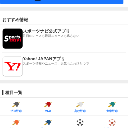
おすすめ情報
スポーツナビ公式アプリ
注目のレースも最新ニュースも逃さない
Yahoo! JAPANアプリ
スポーツ情報やニュース、天気もこれひとつで
種目一覧
MLB
プロ野球
高校野球
大学野球