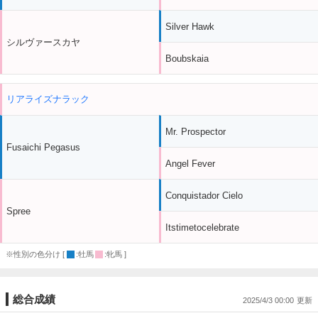
Silver Hawk
シルヴァースカヤ
Boubskaia
リアライズナラック
Mr. Prospector
Fusaichi Pegasus
Angel Fever
Conquistador Cielo
Spree
Itstimetocelebrate
※性別の色分け [
:牡馬
:牝馬 ]
総合成績
2025/4/3 00:00