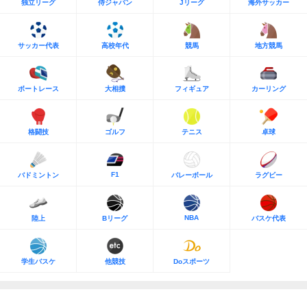
独立リーグ
侍ジャパン
Jリーグ
海外サッカー
サッカー代表
高校年代
競馬
地方競馬
ボートレース
大相撲
フィギュア
カーリング
格闘技
ゴルフ
テニス
卓球
F1
バドミントン
バレーボール
ラグビー
NBA
陸上
Bリーグ
バスケ代表
学生バスケ
他競技
Doスポーツ