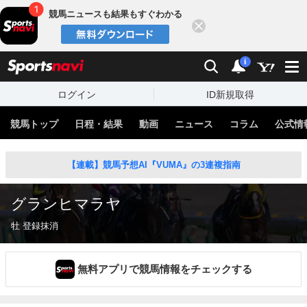
競馬ニュースも結果もすぐわかる
閉じる
スポーツナビ
検索
通知
i
ログイン
ID新規取得
競馬トップ
日程・結果
動画
ニュース
コラム
公式情
【連載】競馬予想AI『VUMA』の3連複指南
グランヒマラヤ
牡 登録抹消
無料アプリで競馬情報をチェックする