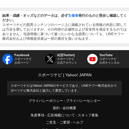
結果・成績・オッズなどのデータは、必ず
主催者
発行のものと照合し確認してく
ださい。
スポーツナビの競馬コンテンツのページ上に掲載されている情報の内容に関して
は万全を期しておりますが、その内容の正確性および安全性を保証するものでは
ありません。当該情報に基づいて被ったいかなる損害についても、LINEヤフー
株式会社および情報提供者は一切の責任を負いかねます。
Facebook
X(旧Twitter)
YouTube
スポーツナビ
スポーツナビ
スポーツナビ
公式ページ
公式アカウント
公式チャンネル
スポーツナビ
Yahoo! JAPAN
スポーツナビはYahoo! JAPANのサービスであり、LINEヤフー株式会社がス
ポーツナビ株式会社と協力して運営しています。
プライバシーポリシー
プライバシーセンター
規約
会社概要
免責事項
広告掲載について
スタッフ募集
ご意見・ご要望
ヘルプ