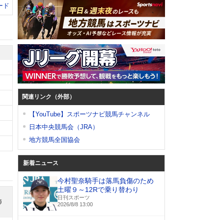
ード
関連リンク（外部）
【YouTube】スポーツナビ競馬チャンネル
日本中央競馬会（JRA）
地方競馬全国協会
新着ニュース
今村聖奈騎手は落馬負傷のため
土曜９～12Rで乗り替わり
日刊スポーツ
師
2026/8/8 13:00