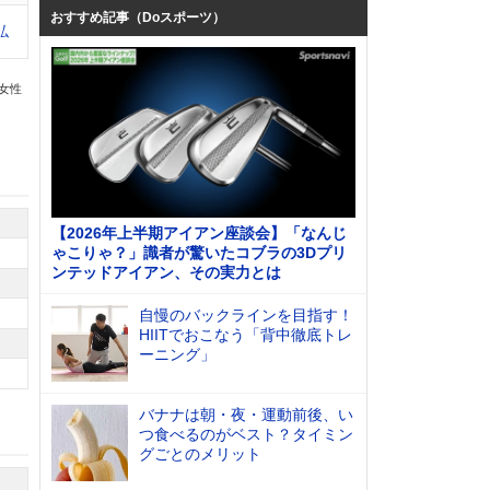
おすすめ記事（Doスポーツ）
弘
の女性
【2026年上半期アイアン座談会】「なんじ
ゃこりゃ？」識者が驚いたコブラの3Dプリ
ンテッドアイアン、その実力とは
自慢のバックラインを目指す！
HIITでおこなう「背中徹底トレ
ーニング」
バナナは朝・夜・運動前後、い
つ食べるのがベスト？タイミン
グごとのメリット