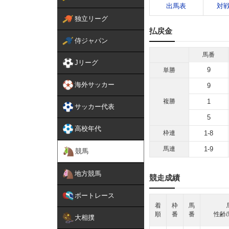
出馬表
対
独立リーグ
払戻金
侍ジャパン
馬番
Jリーグ
9
単勝
海外サッカー
9
複勝
1
サッカー代表
5
高校年代
枠連
1-8
馬連
1-9
競馬
地方競馬
競走成績
ボートレース
着
枠
馬
順
番
番
性齢/
大相撲