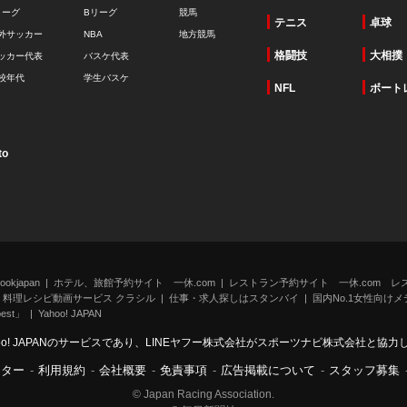
リーグ
Bリーグ
競馬
テニス
卓球
外サッカー
NBA
地方競馬
格闘技
大相撲
ッカー代表
バスケ代表
校年代
学生バスケ
NFL
ボート
to
kjapan
ホテル、旅館予約サイト 一休.com
レストラン予約サイト 一休.com レ
料理レシピ動画サービス クラシル
仕事・求人探しはスタンバイ
国内No.1女性向けメデ
st」
Yahoo! JAPAN
oo! JAPANのサービスであり、LINEヤフー株式会社がスポーツナビ株式会社と協
ンター
-
利用規約
-
会社概要
-
免責事項
-
広告掲載について
-
スタッフ募集
© Japan Racing Association.