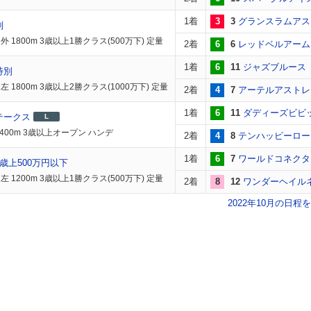
1着
3
3
グランスラムアス
別
 1800m 3歳以上1勝クラス(500万下) 定量
2着
6
6
レッドベルアーム
1着
6
11
ジャズブルース
特別
 1800m 3歳以上2勝クラス(1000万下) 定量
2着
4
7
アーテルアストレ
1着
6
11
ダディーズビビ
テークス
L
1400m 3歳以上オープン ハンデ
2着
4
8
テンハッピーロー
1着
6
7
ワールドコネクタ
歳上500万円以下
 1200m 3歳以上1勝クラス(500万下) 定量
2着
8
12
ワンダーヘイル
2022年10月の日程