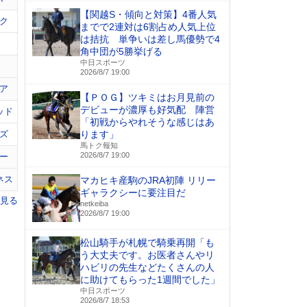
【関越S・傾向と対策】4番人気
ク
までで2連対は6割占め人気上位
は拮抗 単争いは差し馬優勢で4
角中団が5勝挙げる
中日スポーツ
2026/8/7 19:00
ア
【ＰＯＧ】ツキミはお月見前の
デビューが濃厚も好気配 陣営
ッド
「初戦からやれそうな感じはあ
ズ
ります」
馬トク報知
2026/8/7 19:00
ー
ネス
マカヒキ産駒のJRA初陣 リリー
ギャラクシーに要注目だ
を見る
netkeiba
2026/8/7 19:00
松山騎手が札幌で騎乗再開「も
う大丈夫です。お医者さんやリ
ハビリの先生などたくさんの人
に助けてもらった1週間でした」
中日スポーツ
2026/8/7 18:53