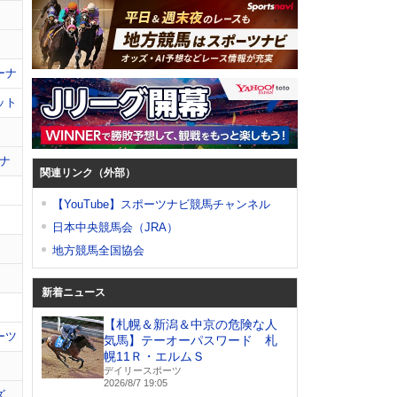
ーナ
ット
ナ
関連リンク（外部）
【YouTube】スポーツナビ競馬チャンネル
日本中央競馬会（JRA）
地方競馬全国協会
新着ニュース
【札幌＆新潟＆中京の危険な人
ーツ
気馬】テーオーパスワード 札
幌11Ｒ・エルムＳ
デイリースポーツ
2026/8/7 19:05
ズ