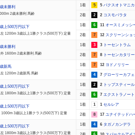
1着
5
5
パクスオトマニカ
2歳未勝利
000m 2歳未勝利 馬齢
2着
2
2
コスモバラタ
1着
6
11
オースミメッシ
歳上500万円以下
 1200m 3歳以上1勝クラス(500万下) 定量
2着
7
12
スクリーンショ
1着
3
3
トーセントラム
2歳未勝利
 1600m 2歳未勝利 馬齢
2着
7
8
トーセンカタリー
1着
7
12
ヨドノリリー
2歳新馬
 1200m 2歳新馬 馬齢
2着
4
7
グローリーカフェ
1着
2
2
トップスティール
歳上500万円以下
 1800m 3歳以上1勝クラス(500万下) 定量
2着
6
7
エクストラノート
1着
1
1
セルレア
歳上500万円以下
1000m 3歳以上1勝クラス(500万下) 定量
2着
8
17
ユナイテッドハ
1着
4
6
タガノカンデラ
歳上500万円以下
 1800m 3歳以上1勝クラス(500万下) 定量
2着
6
10
スパークルアイ