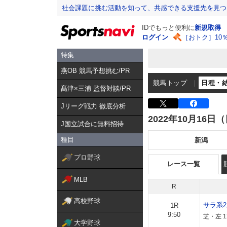
社会課題に挑む活動を知って、共感できる支援先を見つ
IDでもっと便利に
新規取得
ログイン
［おトク］10
特集
燕OB 競馬予想挑む/PR
競馬トップ
日程・
髙津×三浦 監督対談/PR
Jリーグ戦力 徹底分析
2022年10月16日
J国立試合に無料招待
種目
新潟
プロ野球
レース一覧
MLB
R
高校野球
サラ系
1R
9:50
芝・左 1
大学野球