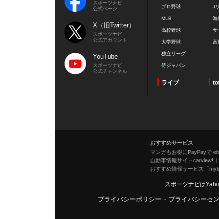
スポーツナビ
プロ野球
J
公式ページ
MLB
海
X（旧Twitter）
高校野球
サ
スポーツナビ
公式アカウント
大学野球
高
独立リーグ
YouTube
スポーツナビ
侍ジャパン
公式チャンネル
ライブ
to
おすすめサービス
マンガもお得にPayPayで eboo
自動車情報サイトcarview!
おすすめ情報サービス「mybe
スポーツナビはYah
プライバシーポリシー
-
プライバシーセ