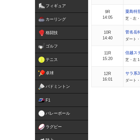
フィギュア
粟島特
9R
14:05
芝・左・外
カーリング
菅名岳
10R
格闘技
14:40
ダート・左
ゴルフ
信越ス
11R
15:20
テニス
芝・左 
卓球
サラ系3
12R
16:01
ダート・左
バドミントン
F1
バレーボール
ラグビー