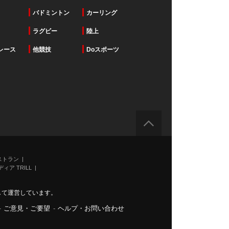
バドミントン
カーリング
ラグビー
陸上
レース
他競技
Doスポーツ
ストラン
ィア TRILL
力して運営しています。
-
ご意見・ご要望
-
ヘルプ・お問い合わせ