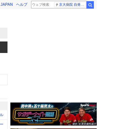
! JAPAN
ヘルプ
京大病院 自発呼吸
検索
ル
ー