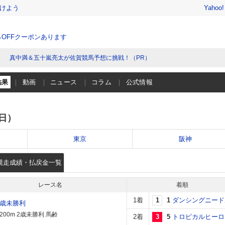
けよう
Yahoo
％OFFクーポンあります
真中満＆五十嵐亮太が佐賀競馬予想に挑戦！（PR）
結果
動画
ニュース
コラム
公式情報
（日）
東京
阪神
競走成績・払戻金一覧
レース名
着順
1着
1
1
ダンシングニード
2歳未勝利
200m 2歳未勝利 馬齢
2着
3
5
トロピカルヒーロ