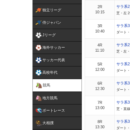
サラ系
2R
独立リーグ
10:15
芝・左 2
侍ジャパン
サラ系3
3R
10:40
ダート・左
Jリーグ
サラ系
4R
海外サッカー
11:10
芝・左・外
サッカー代表
サラ系
5R
12:00
ダート・左
高校年代
サラ系3
6R
競馬
12:30
ダート・左
地方競馬
サラ系3
7R
13:00
芝・直線 
ボートレース
サラ系3
8R
大相撲
13:30
ダート・左