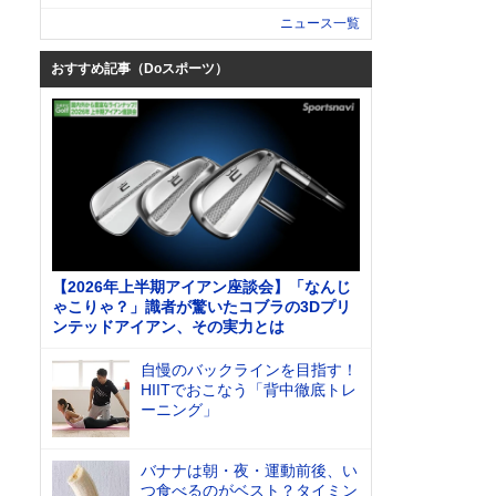
ニュース一覧
おすすめ記事（Doスポーツ）
【2026年上半期アイアン座談会】「なんじ
ゃこりゃ？」識者が驚いたコブラの3Dプリ
ンテッドアイアン、その実力とは
自慢のバックラインを目指す！
HIITでおこなう「背中徹底トレ
ーニング」
バナナは朝・夜・運動前後、い
つ食べるのがベスト？タイミン