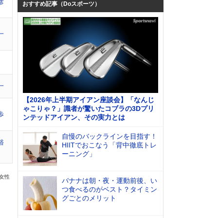
彦
おすすめ記事（Doスポーツ）
一
一
【2026年上半期アイアン座談会】「なんじ
ゃこりゃ？」識者が驚いたコブラの3Dプリ
歩
ンテッドアイアン、その実力とは
自慢のバックラインを目指す！
裕
HIITでおこなう「背中徹底トレ
ーニング」
の女性
バナナは朝・夜・運動前後、い
つ食べるのがベスト？タイミン
グごとのメリット