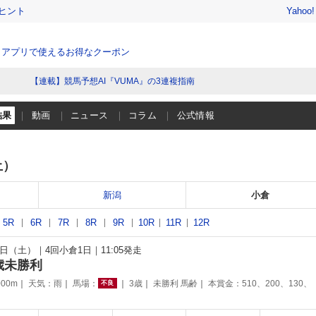
ヒント
Yahoo
、アプリで使えるお得なクーポン
【連載】競馬予想AI『VUMA』の3連複指南
結果
動画
ニュース
コラム
公式情報
土）
新潟
小倉
5R
6R
7R
8R
9R
10R
11R
12R
14日（土）
4回小倉1日
11:05発走
歳未勝利
00m
天気：
雨
馬場：
3歳
未勝利 馬齢
本賞金：510、200、130、
不良