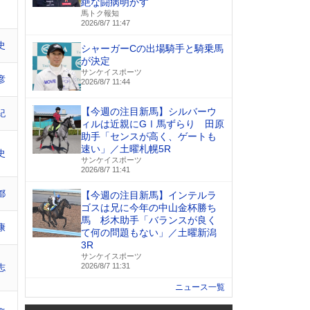
絶な闘病明かす
馬トク報知
2026/8/7 11:47
史
シャーガーCの出場騎手と騎乗馬
が決定
サンケイスポーツ
彦
2026/8/7 11:44
【今週の注目新馬】シルバーウ
紀
ィルは近親にGⅠ馬ずらり 田原
助手「センスが高く、ゲートも
速い」／土曜札幌5R
史
サンケイスポーツ
2026/8/7 11:41
都
【今週の注目新馬】インテルラ
ゴスは兄に今年の中山金杯勝ち
馬 杉木助手「バランスが良く
康
て何の問題もない」／土曜新潟
3R
サンケイスポーツ
2026/8/7 11:31
志
ニュース一覧