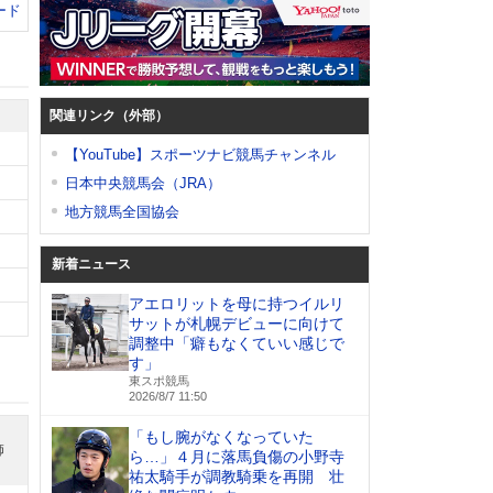
ード
関連リンク（外部）
【YouTube】スポーツナビ競馬チャンネル
日本中央競馬会（JRA）
地方競馬全国協会
新着ニュース
アエロリットを母に持つイルリ
サットが札幌デビューに向けて
調整中「癖もなくていい感じで
す」
東スポ競馬
2026/8/7 11:50
「もし腕がなくなっていた
師
ら…」４月に落馬負傷の小野寺
祐太騎手が調教騎乗を再開 壮