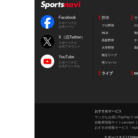
Facebook
野球
サ
スポーツナビ
プロ野球
J
公式ページ
MLB
海
X（旧Twitter）
高校野球
サ
スポーツナビ
公式アカウント
大学野球
高
独立リーグ
YouTube
スポーツナビ
侍ジャパン
公式チャンネル
ライブ
to
おすすめサービス
マンガもお得にPayPayで eboo
自動車情報サイトcarview!
おすすめ情報サービス「mybe
スポーツナビはYah