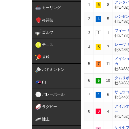
アシタ
1
5
8
牝3/482(
カーリング
シンゼ
2
4
5
格闘技
牡3/492(
フィー
ゴルフ
3
1
1
牡3/478(
レーヴ
テニス
4
5
7
牝3/486(
卓球
メイシ
5
7
11
カ
牡3/468(
バドミントン
クムリ
6
6
10
F1
牡3/466(
ザモウ
バレーボール
7
4
6
牝3/448(
アイル
ラグビー
8
3
4
ー
牝3/452(
陸上
ケイセ