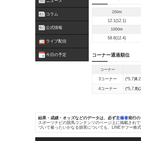
ニュース
200m
コラム
12.1(12.1)
公式情報
1000m
58.8(12.4)
ライブ配信
今日の予定
コーナー通過順位
コーナー
3コーナー
(*5,7)
8
,2
4コーナー
(*5,7,
8
)(
結果・成績・オッズなどのデータは、必ず
主催者
発行の
スポーツナビの競馬コンテンツのページ上に掲載されて
づいて被ったいかなる損害についても、LINEヤフー株