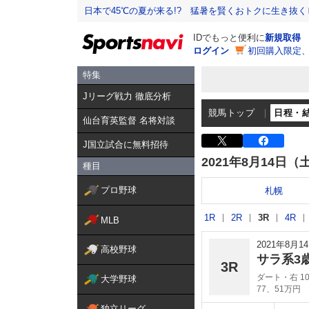
日本で45℃の夏が来る!? 猛暑を賢くおトクに生き抜く
IDでもっと便利に
新規取得
ログイン
初回購入限定
特集
Jリーグ戦力 徹底分析
競馬トップ
日程・
仙台育英監督 名将対談
J国立試合に無料招待
2021年8月14日（
種目
プロ野球
札幌
1R
2R
3R
4R
MLB
2021年8月
高校野球
サラ系3
3R
ダート・右 10
大学野球
77、51万円
独立リーグ