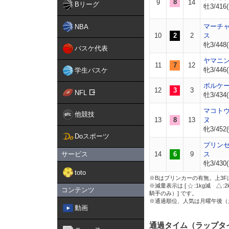
8
9
14
Bリーグ
牡3/416(
マーチ
NBA
10
2
2
ス
牝3/448(
バスケ代表
ヤマニ
11
7
12
牝3/446(
学生バスケ
ボルケ
12
3
3
NFL
牡3/434(
マコト
他競技
13
8
13
ヌ
牝3/452(
Doスポーツ
プリン
サービス
14
6
9
ス
牝3/430(
toto
※Bはブリンカーの有無。上3F
※減量表示は [
:1kg減
:
コンテンツ
騎手のみ）] です。
※通過順位、人気は月曜午後（
動画
通過タイム（ラップタ