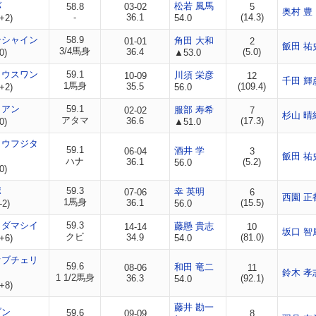
バ
松若 風馬
58.8
03-02
5
奥村 豊
-
36.1
(14.3)
+2)
54.0
ンシャイン
58.9
角田 大和
01-01
2
飯田 祐
3/4馬身
36.4
(5.0)
0)
▲53.0
リウスワン
59.1
川須 栄彦
10-09
12
千田 輝
1馬身
35.5
(109.4)
+2)
56.0
リアン
59.1
服部 寿希
02-02
7
杉山 晴
アタマ
36.6
(17.3)
0)
▲51.0
ョウフジタ
59.1
酒井 学
06-04
3
飯田 祐
ハナ
36.1
(5.2)
56.0
0)
ポ
59.3
幸 英明
07-06
6
西園 正
1馬身
36.1
(15.5)
-2)
56.0
コダマシイ
59.3
藤懸 貴志
14-14
10
坂口 智
クビ
34.9
(81.0)
+6)
54.0
オブチェリ
59.6
和田 竜二
08-06
11
鈴木 孝
1 1/2馬身
36.3
(92.1)
54.0
+8)
藤井 勘一
ブン
59.6
09-09
8