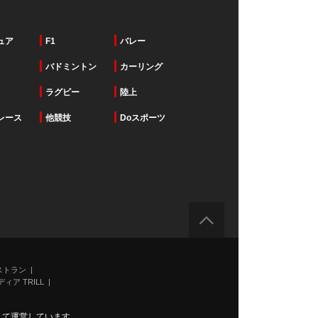
ュア
F1
バレー
バドミントン
カーリング
ラグビー
陸上
レース
他競技
Doスポーツ
ストラン
ィア TRILL
力して運営しています。