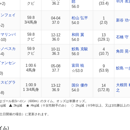
羽月 友
郎
クビ
36.2
(33.4)
+2)
56.0
ャンフェイ
59.8
松山 弘平
04-04
1
新谷 功
3/4馬身
37.0
(2.0)
54.0
-2)
ンマリンバ
59.8
和田 翼
12-12
13
石橋 守
クビ
36.0
(129.1)
-10)
54.0
ーノペスカ
59.9
鮫島 克駿
10-11
4
角田 晃
クビ
36.3
(10.7)
-4)
56.0
ヴァンセン
1:00.6
富田 暁
05-08
9
鮫島 一
4馬身
37.7
(53.9)
☆53.0
0)
セスビグラ
1:00.9
大根田 
国分 優作
13-12
14
1 3/4馬身
36.9
(172.8)
54.0
之
-8)
はゴール前3ハロン（600m）のタイム。オッズは単勝オッズ。
2kg減
:3kg減
:4kg減（※女性騎手のみ）
:2kg減（※5年以上、又は101勝以上
土日開催の場合）に更新されます。
イム）