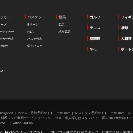
ッカー
バスケット
競馬
ゴルフ
フィギ
リーグ
Bリーグ
競馬
テニス
卓球
外サッカー
NBA
地方競馬
格闘技
大相撲
ッカー代表
バスケ代表
校年代
学生バスケ
NFL
ボート
to
kjapan
ホテル、旅館予約サイト 一休.com
レストラン予約サイト 一休.com レ
料理レシピ動画サービス クラシル
仕事・求人探しはスタンバイ
国内No.1女性向けメデ
st」
Yahoo! JAPAN
oo! JAPANのサービスであり、LINEヤフー株式会社がスポーツナビ株式会社と協