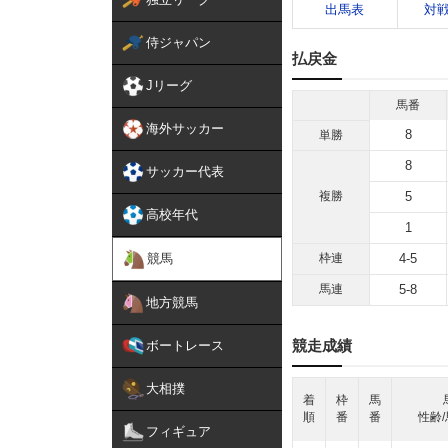
出馬表
対
侍ジャパン
払戻金
Jリーグ
馬番
海外サッカー
8
単勝
8
サッカー代表
複勝
5
高校年代
1
競馬
枠連
4-5
馬連
5-8
地方競馬
競走成績
ボートレース
大相撲
着
枠
馬
順
番
番
性齢/
フィギュア