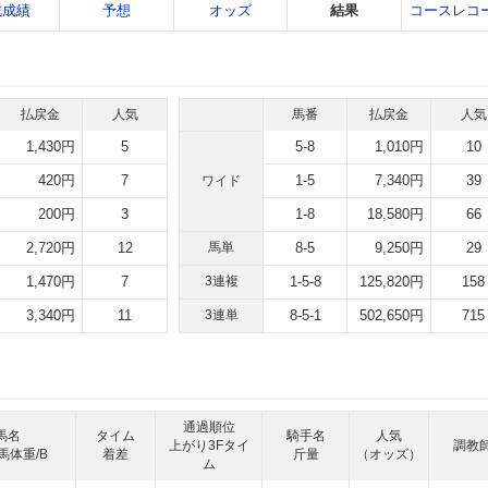
戦成績
予想
オッズ
結果
コースレコ
払戻金
人気
馬番
払戻金
人気
1,430円
5
5-8
1,010円
10
420円
7
1-5
7,340円
39
ワイド
200円
3
1-8
18,580円
66
2,720円
12
馬単
8-5
9,250円
29
1,470円
7
3連複
1-5-8
125,820円
158
3,340円
11
3連単
8-5-1
502,650円
715
通過順位
馬名
タイム
騎手名
人気
上がり3Fタイ
調教
馬体重/B
着差
斤量
（オッズ）
ム