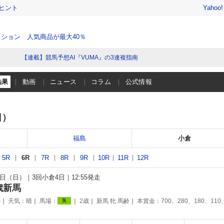
ヒント
Yahoo
ション 人気商品が最大40％
【連載】競馬予想AI『VUMA』の3連複指南
結果
動画
ニュース
コラム
公式情報
日）
福島
小倉
5R
6R
7R
8R
9R
10R
11R
12R
11日（日）
3回小倉4日
12:55発走
歳新馬
m
天気：
晴
馬場：
2歳
新馬 牝 馬齢
本賞金：700、280、180、110
良