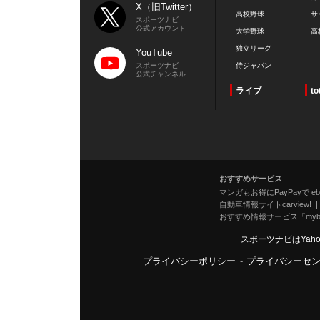
X（旧Twitter）
高校野球
サ
スポーツナビ
公式アカウント
大学野球
高
独立リーグ
YouTube
スポーツナビ
侍ジャパン
公式チャンネル
ライブ
to
おすすめサービス
マンガもお得にPayPayで eboo
自動車情報サイトcarview!
おすすめ情報サービス「mybe
スポーツナビはYah
プライバシーポリシー
-
プライバシーセ