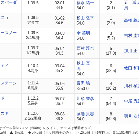
ムスパーダ
五十嵐 
福永 祐一
1:09.5
02-01
2
-
34.5
(3.1)
54.0
男
ーニョ
1:09.5
松山 弘平
01-02
1
高橋 義
アタマ
34.6
(2.0)
54.0
リースノー
1:09.6
幸 英明
03-03
3
吉村 圭
3/4馬身
34.4
(5.2)
54.0
ス
1:09.7
西村 淳也
05-04
5
加用 正
1/2馬身
34.3
(17.0)
54.0
秋山 真一
ケティ
1:10.4
03-04
6
牧田 和
郎
4馬身
35.2
(32.5)
54.0
クステージ
1:11.4
富田 暁
05-06
4
川村 禎
6馬身
35.9
(16.2)
☆53.0
ッド
1:12.2
川須 栄彦
05-07
7
中尾 秀
5馬身
36.7
(54.4)
54.0
ミズキ
1:12.6
藤懸 貴志
08-08
8
羽月 友
2 1/2馬身
36.3
(59.8)
54.0
はゴール前3ハロン（600m）のタイム。オッズは単勝オッズ。
2kg減
:3kg減
:4kg減（※女性騎手のみ）
:2kg減（※5年以上、又は101勝以上