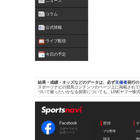
ニュース
コラム
公式情報
ライブ配信
今日の予定
結果・成績・オッズなどのデータは、必ず
主催者
発行の
スポーツナビの競馬コンテンツのページ上に掲載されて
づいて被ったいかなる損害についても、LINEヤフー株
Facebook
野球
サ
スポーツナビ
プロ野球
J
公式ページ
MLB
海