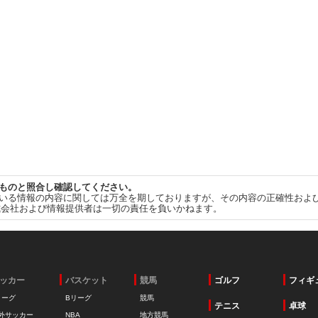
ものと照合し確認してください。
いる情報の内容に関しては万全を期しておりますが、その内容の正確性およ
式会社および情報提供者は一切の責任を負いかねます。
ッカー
バスケット
競馬
ゴルフ
フィギ
リーグ
Bリーグ
競馬
テニス
卓球
外サッカー
NBA
地方競馬