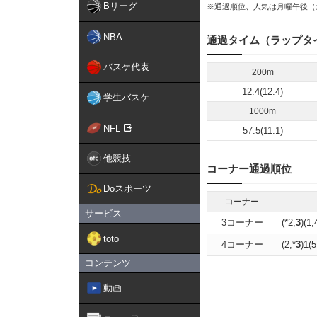
Bリーグ
※通過順位、人気は月曜午後（
NBA
通過タイム（ラップタ
バスケ代表
200m
12.4(12.4)
学生バスケ
1000m
NFL
57.5(11.1)
他競技
コーナー通過順位
Doスポーツ
コーナー
サービス
3コーナー
(*2,
3
)(1,
toto
4コーナー
(2,*
3
)1(5
コンテンツ
動画