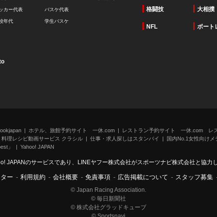
格闘技
大相撲
ッカー代表
バスケ代表
校年代
学生バスケ
NFL
ボート
to
kjapan
ホテル、旅館予約サイト 一休.com
レストラン予約サイト 一休.com レ
料理レシピ動画サービス クラシル
仕事・求人探しはスタンバイ
国内No.1女性向けメデ
st」
Yahoo! JAPAN
oo! JAPANのサービスであり、LINEヤフー株式会社がスポーツナビ株式会社と協
ンター
-
利用規約
-
会社概要
-
免責事項
-
広告掲載について
-
スタッフ募集
© Japan Racing Association.
© 毎日新聞社
© 株式会社グラッドキューブ
© Sportsnavi