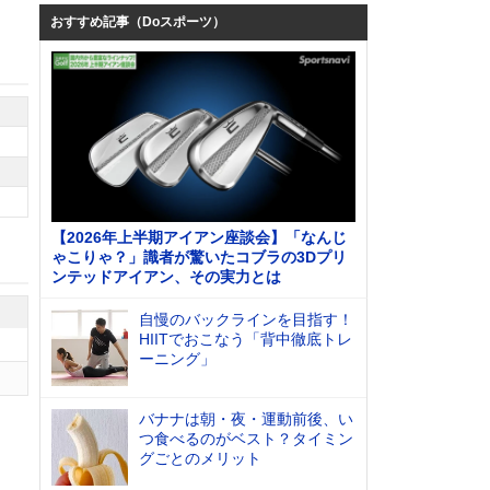
おすすめ記事（Doスポーツ）
【2026年上半期アイアン座談会】「なんじ
ゃこりゃ？」識者が驚いたコブラの3Dプリ
ンテッドアイアン、その実力とは
自慢のバックラインを目指す！
HIITでおこなう「背中徹底トレ
ーニング」
バナナは朝・夜・運動前後、い
つ食べるのがベスト？タイミン
グごとのメリット