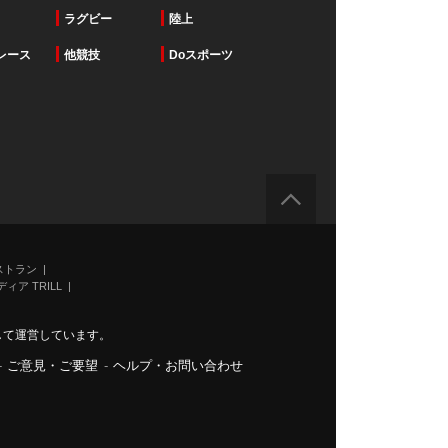
ラグビー
陸上
レース
他競技
Doスポーツ
ストラン
ィア TRILL
力して運営しています。
-
ご意見・ご要望
-
ヘルプ・お問い合わせ