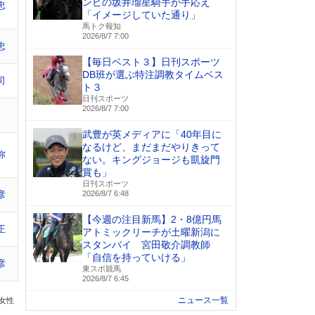
ンビの坂井瑠星騎手が手応え
忠
「イメージしていた通り」
馬トク報知
2026/8/7 7:00
忠
【毎日ベスト３】日刊スポーツ
DB班が選ぶ特注調教タイムベス
司
ト３
日刊スポーツ
2026/8/7 7:00
武豊が英メディアに「40年目に
なるけど、まだまだやりきって
弥
ない。キングジョージも凱旋門
賞も」
日刊スポーツ
彦
2026/8/7 6:48
【今週の注目新馬】2・8億円馬
正
アトミックリーチが土曜新潟に
スタンバイ 宮田敬介調教師
「自信を持っていける」
彦
東スポ競馬
2026/8/7 6:45
ニュース一覧
の女性