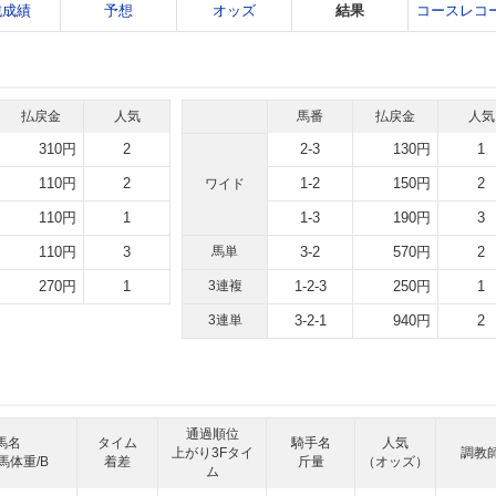
戦成績
予想
オッズ
結果
コースレコ
払戻金
人気
馬番
払戻金
人気
310円
2
2-3
130円
1
110円
2
1-2
150円
2
ワイド
110円
1
1-3
190円
3
110円
3
馬単
3-2
570円
2
270円
1
3連複
1-2-3
250円
1
3連単
3-2-1
940円
2
通過順位
馬名
タイム
騎手名
人気
上がり3Fタイ
調教
馬体重/B
着差
斤量
（オッズ）
ム