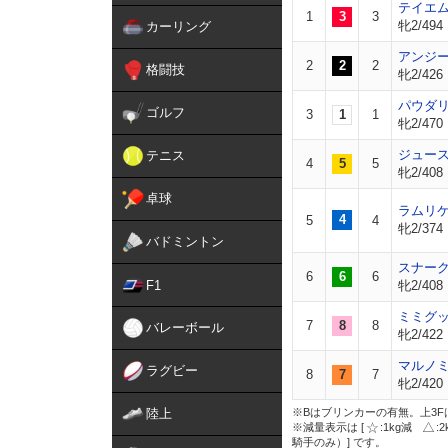
テイエ
1
3
3
牝2/494
カーリング
アンジ
2
2
2
格闘技
牝2/426
パウダ
ゴルフ
3
1
1
牝2/470
ジュー
テニス
4
5
5
牝2/408
卓球
ラムリ
4
5
4
牝2/374
バドミントン
スナー
6
6
6
F1
牝2/408
ミミグ
7
8
8
バレーボール
牝2/422
マルノ
ラグビー
8
7
7
牝2/420
陸上
※Bはブリンカーの有無。上3F
※減量表示は [
:1kg減
:
騎手のみ）] です。