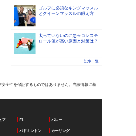
ゴルフに必須なキングマッスル
とクイーンマッスルの鍛え方
太っていないのに悪玉コレステ
ロール値が高い原因と対策は？
記事一覧
び安全性を保証するものではありません。当該情報に基
ュア
F1
バレー
バドミントン
カーリング