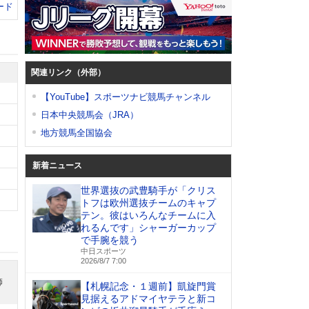
ード
関連リンク（外部）
【YouTube】スポーツナビ競馬チャンネル
日本中央競馬会（JRA）
地方競馬全国協会
新着ニュース
世界選抜の武豊騎手が「クリス
トフは欧州選抜チームのキャプ
テン。彼はいろんなチームに入
れるんです」シャーガーカップ
で手腕を競う
中日スポーツ
2026/8/7 7:00
師
【札幌記念・１週前】凱旋門賞
見据えるアドマイヤテラと新コ