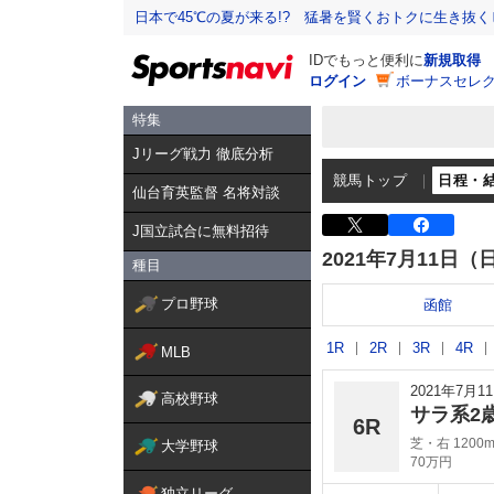
日本で45℃の夏が来る!? 猛暑を賢くおトクに生き抜く
IDでもっと便利に
新規取得
ログイン
ボーナスセレク
特集
Jリーグ戦力 徹底分析
競馬トップ
日程・
仙台育英監督 名将対談
J国立試合に無料招待
2021年7月11日（
種目
プロ野球
函館
1R
2R
3R
4R
MLB
2021年7月
高校野球
サラ系2
6R
芝・右 1200
大学野球
70万円
独立リーグ