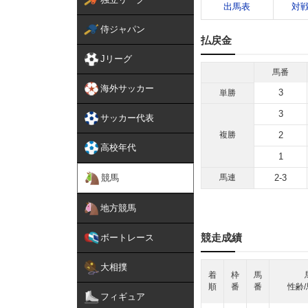
出馬表
対
侍ジャパン
払戻金
Jリーグ
馬番
海外サッカー
3
単勝
3
サッカー代表
複勝
2
高校年代
1
競馬
馬連
2-3
地方競馬
競走成績
ボートレース
大相撲
着
枠
馬
順
番
番
性齢/
フィギュア