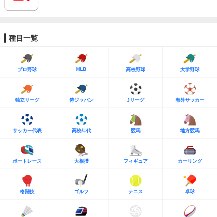
種目一覧
MLB
プロ野球
高校野球
大学野球
独立リーグ
侍ジャパン
Jリーグ
海外サッカー
サッカー代表
高校年代
競馬
地方競馬
ボートレース
大相撲
フィギュア
カーリング
格闘技
ゴルフ
テニス
卓球