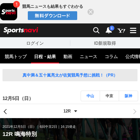
競馬ニュースも結果もすぐわかる
閉じる
スポーツナビ
検索
通知
i
ログイン
ID新規取得
競馬トップ
日程・結果
動画
ニュース
コラム
公式情
真中満＆五十嵐亮太が佐賀競馬予想に挑戦！（PR）
中山
中京
阪神
12月5日（日）
2021年12月5日（日）
6回中京2日
16:15発走
12R 鳴海特別