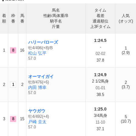
馬名
タイム
着
枠
馬
性齢/馬体重/B
着差
人気
順
番
番
騎手名
通過順位
(オッズ)
斤量
上3Fタイム
1:24.5
ハリーバローズ
-
牡4/496(+8)/B
1
1
8
16
(2.9)
松山 弘平
02-02
57.0
37.8
1:24.9
オーマイガイ
2 1/2馬身
牡8/476(+6)
2
2
1
2
(3.7)
内田 博幸
01-01
57.0
38.5
1:25.0
ヤウガウ
3/4馬身
牡4/492(+4)
5
3
8
15
(10.7)
戸崎 圭太
11-10
57.0
37.1