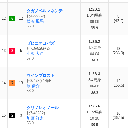
1:26.1
タガノペルマネンテ
1 3/4馬身
牝4/448(-2)
8
12
6
12
(42.7)
松若 風馬
08-09
55.0
38.9
1:26.2
ゼヒニオヨバズ
1/2馬身
せん5/528(+2)
13
13
3
5
(236.0)
小沢 大仁
04-04
57.0
39.3
1:26.3
ウインプロスト
3/4馬身
牡3/478(+14)/B
12
14
7
13
(155.6)
原 優介
06-08
56.0
39.3
1:26.6
クリノレオノール
1 1/2馬身
牝7/482(-2)
16
15
2
3
(367.5)
加藤 祥太
10-10
55.0
38.9