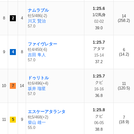
1:25.6
ナムラブル
1/2馬身
牡5/486(-2)
14
8
2
4
(258.2)
川又 賢治
02-02
57.0
39.0
1:25.7
ファイヴレター
アタマ
牡4/450(-6)
6
9
4
8
(14.2)
吉田 隼人
15-14
57.0
37.2
1:25.7
ドゥリトル
クビ
牡6/496(+4)
11
10
7
14
(120.5)
坂井 瑠星
16-16
57.0
36.8
1:25.8
エスケーアタランタ
クビ
牝5/468(+2)
7
11
5
9
(18.9)
柴山 雄一
06-05
55.0
38.8