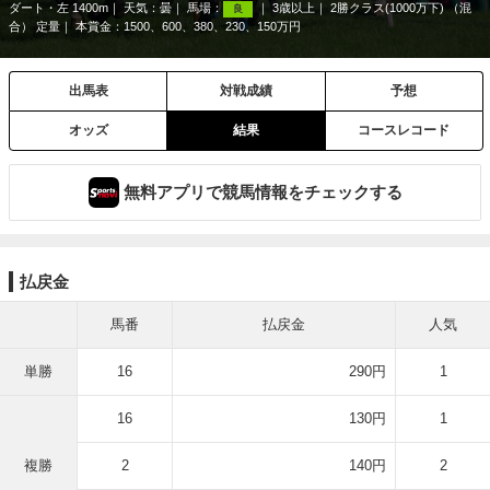
ダート・左 1400m
天気：
曇
馬場：
3歳以上
2勝クラス(1000万下) （混
良
合） 定量
本賞金：1500、600、380、230、150万円
出馬表
対戦成績
予想
オッズ
結果
コースレコード
無料アプリで競馬情報をチェックする
払戻金
馬番
払戻金
人気
単勝
16
290円
1
16
130円
1
複勝
2
140円
2