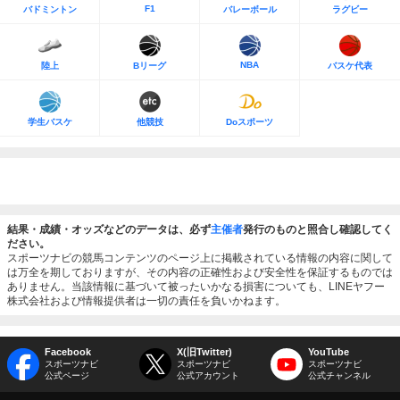
F1
バドミントン
バレーボール
ラグビー
NBA
陸上
Bリーグ
バスケ代表
学生バスケ
他競技
Doスポーツ
結果・成績・オッズなどのデータは、必ず
主催者
発行のものと照合し確認してく
ださい。
スポーツナビの競馬コンテンツのページ上に掲載されている情報の内容に関して
は万全を期しておりますが、その内容の正確性および安全性を保証するものでは
ありません。当該情報に基づいて被ったいかなる損害についても、LINEヤフー
株式会社および情報提供者は一切の責任を負いかねます。
Facebook
X(旧Twitter)
YouTube
スポーツナビ
スポーツナビ
スポーツナビ
公式ページ
公式アカウント
公式チャンネル