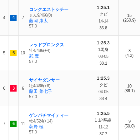
1:25.1
コンクエストシチー
クビ
せん9/466(0)
15
4
4
7
(260.9)
藤岡 康太
14-14
57.0
36.8
1:25.3
レッドブロンクス
1馬身
牡4/486(+4)
3
5
5
10
(4.3)
武 豊
08-05
57.0
38.1
1:25.3
サイヤダンサー
クビ
牡4/466(+8)
10
6
3
6
(86.1)
藤田 菜七子
04-05
57.0
38.4
1:25.5
ゲンパチマイティー
1 1/4馬身
牡4/524(+14)
9
7
6
11
(50.0)
荻野 極
11-12
57.0
37.7