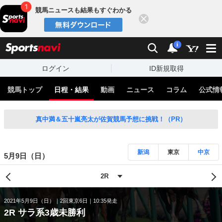
競馬ニュースも結果もすぐわかる
閉じる
スポーツナビ
検索
通知
i
ログイン
ID新規取得
競馬トップ
日程・結果
動画
ニュース
コラム
公式情
真中満＆五十嵐亮太が佐賀競馬予想に挑戦！（PR）
新潟
東京
中京
5月9日（日）
2021年5月9日（日）
2回東京6日
10:35発走
2R サラ系3歳未勝利