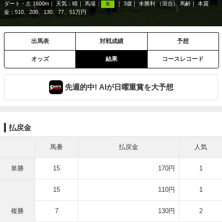
ダート・左 1600m
天気：
晴
馬場：
3歳
未勝利 （混合） 馬齢
本賞
良
金：510、200、130、77、51万円
出馬表
対戦成績
予想
オッズ
結果
コースレコード
先週的中! AIが日曜重賞を大予想
払戻金
馬番
払戻金
人気
単勝
15
170円
1
15
110円
1
複勝
7
130円
2