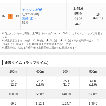
1:45.0
エイシンギザ
8馬身
牡3/450(-10)
16
16
7
13
(618.1)
宮崎 北斗
04-06
56.0
44.8
※Bはブリンカーの有無。上3Fはゴール前3ハロン（600m）のタイム。オッズは単勝オ
ッズ。
※減量表示は [
:1kg減
:2kg減
:3kg減
:4kg減（※女性騎手のみ）
:2kg減（※5年以上、又は101勝以上の女性騎手のみ）] です。
※通過順位、人気は月曜午後（土日開催の場合）に更新されます。
通過タイム（ラップタイム）
200m
400m
600m
800m
12.2
23.2
35.1
47.0
(12.2)
(11.0)
(11.9)
(11.9)
1000m
1200m
1400m
1600m
59.3
1:12.1
1:24.7
1:38.0