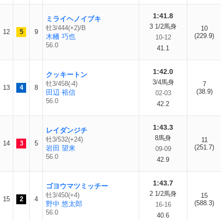
1:41.8
ミライヘノイブキ
3 1/2馬身
牡3/444(+2)/B
10
12
5
9
(229.9)
木幡 巧也
10-12
56.0
41.1
1:42.0
クッキートン
3/4馬身
牡3/458(-4)
7
13
4
8
(38.9)
田辺 裕信
02-03
56.0
42.2
1:43.3
レイダンジチ
8馬身
牡3/532(+24)
11
14
3
5
(251.7)
岩田 望来
09-09
56.0
42.9
1:43.7
ゴヨウマツミッチー
2 1/2馬身
牡3/450(+4)
15
15
2
4
(588.3)
野中 悠太郎
16-16
56.0
40.6