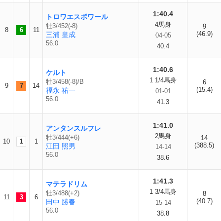
1:40.4
トロワエスポワール
4馬身
牡3/452(-8)
9
8
6
11
(46.9)
三浦 皇成
04-05
56.0
40.4
1:40.6
ケルト
1 1/4馬身
牡3/458(-8)/B
6
9
7
14
(15.4)
福永 祐一
01-01
56.0
41.3
1:41.0
アンタンスルフレ
2馬身
牡3/444(+6)
14
10
1
1
(388.5)
江田 照男
14-14
56.0
38.6
1:41.3
マテラドリム
1 3/4馬身
牡3/488(+2)
8
11
3
6
(40.7)
田中 勝春
15-14
56.0
38.8