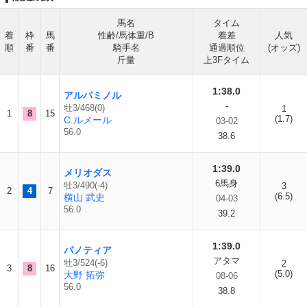
馬名
タイム
着
枠
馬
性齢/馬体重/B
着差
人気
順
番
番
騎手名
通過順位
(オッズ)
斤量
上3Fタイム
1:38.0
アルバミノル
-
牡3/468(0)
1
1
8
15
(1.7)
C.ルメール
03-02
56.0
38.6
1:39.0
メリオダス
6馬身
牡3/490(-4)
3
2
4
7
(6.5)
横山 武史
04-03
56.0
39.2
1:39.0
パノティア
アタマ
牡3/524(-6)
2
3
8
16
(5.0)
大野 拓弥
08-06
56.0
38.8