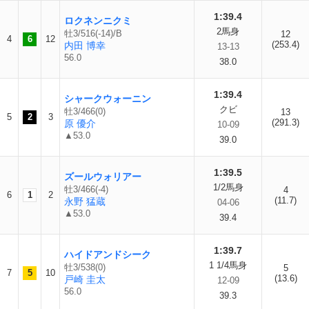
1:39.4
ロクネンニクミ
2馬身
牡3/516(-14)/B
12
4
6
12
(253.4)
内田 博幸
13-13
56.0
38.0
1:39.4
シャークウォーニン
クビ
牡3/466(0)
13
5
2
3
(291.3)
原 優介
10-09
▲53.0
39.0
1:39.5
ズールウォリアー
1/2馬身
牡3/466(-4)
4
6
1
2
(11.7)
永野 猛蔵
04-06
▲53.0
39.4
1:39.7
ハイドアンドシーク
1 1/4馬身
牡3/538(0)
5
7
5
10
(13.6)
戸崎 圭太
12-09
56.0
39.3