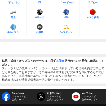
F1
バドミントン
バレーボール
ラグビー
NBA
陸上
Bリーグ
バスケ代表
学生バスケ
他競技
Doスポーツ
結果・成績・オッズなどのデータは、必ず
主催者
発行のものと照合し確認してく
ださい。
スポーツナビの競馬コンテンツのページ上に掲載されている情報の内容に関して
は万全を期しておりますが、その内容の正確性および安全性を保証するものでは
ありません。当該情報に基づいて被ったいかなる損害についても、LINEヤフー
株式会社および情報提供者は一切の責任を負いかねます。
Facebook
X(旧Twitter)
YouTube
スポーツナビ
スポーツナビ
スポーツナビ
公式ページ
公式アカウント
公式チャンネル