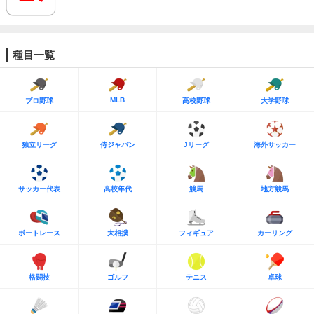
種目一覧
MLB
プロ野球
高校野球
大学野球
独立リーグ
侍ジャパン
Jリーグ
海外サッカー
サッカー代表
高校年代
競馬
地方競馬
ボートレース
大相撲
フィギュア
カーリング
格闘技
ゴルフ
テニス
卓球