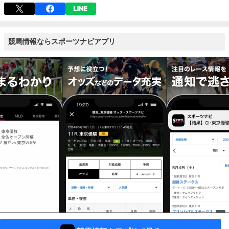
競馬情報ならスポーツナビアプリ