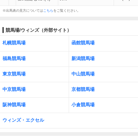
※出馬表の見方については
こちら
をご覧ください。
競馬場/ウィンズ（外部サイト）
札幌競馬場
函館競馬場
福島競馬場
新潟競馬場
東京競馬場
中山競馬場
中京競馬場
京都競馬場
阪神競馬場
小倉競馬場
ウィンズ・エクセル