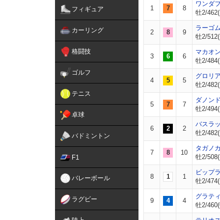
ワンダ
1
7
8
フィギュア
牡2/462(
ラーゴ
カーリング
2
8
9
牡2/512(
格闘技
マカオ
3
6
6
牡2/484(
ゴルフ
グロリ
4
5
5
牡2/482(
テニス
ダノン
5
7
7
牡2/494(
卓球
バスラ
6
2
2
牡2/482(
バドミントン
タガノ
7
8
10
牡2/508(
F1
ビップ
8
1
1
バレーボール
牡2/474(
グラテ
ラグビー
9
4
4
牡2/460(