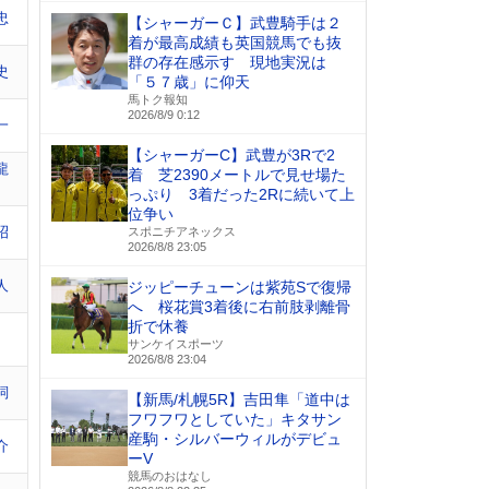
忠
【シャーガーＣ】武豊騎手は２
着が最高成績も英国競馬でも抜
群の存在感示す 現地実況は
史
「５７歳」に仰天
馬トク報知
2026/8/9 0:12
一
【シャーガーC】武豊が3Rで2
龍
着 芝2390メートルで見せ場た
っぷり 3着だった2Rに続いて上
位争い
昭
スポニチアネックス
2026/8/8 23:05
人
ジッピーチューンは紫苑Sで復帰
へ 桜花賞3着後に右前肢剥離骨
折で休養
サンケイスポーツ
2026/8/8 23:04
詞
【新馬/札幌5R】吉田隼「道中は
フワフワとしていた」キタサン
産駒・シルバーウィルがデビュ
介
ーV
競馬のおはなし