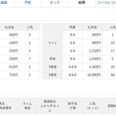
戦成績
予想
オッズ
結果
コースレコ
払戻金
人気
馬番
払戻金
人気
440円
3
8-9
300円
1
140円
1
6-8
990円
15
ワイド
150円
3
6-9
1,210円
17
330円
7
馬単
8-9
1,630円
5
610円
1
3連複
6-8-9
4,420円
20
710円
1
3連単
8-9-6
18,890円
84
通過順位
馬名
タイム
騎手名
人気
上がり3Fタイ
調教
馬体重/B
着差
斤量
（オッズ）
ム