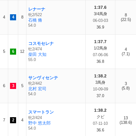
1:37.6
レナーナ
3/4馬身
牝2/522
8
4
4
8
(22.5)
石橋 脩
06-03-03
54.0
36.9
1:37.7
コスモセレナ
1/2馬身
牡2/474
4
5
6
12
(7.1)
柴田 大知
07-06-06
55.0
36.8
1:38.2
サンヴィセンテ
3馬身
牝2/442
3
6
3
5
(5.8)
北村 宏司
10-09-09
54.0
37.0
1:38.2
スマートラン
クビ
牝2/424
13
7
2
4
(138.6)
野中 悠太郎
07-11-10
54.0
36.6