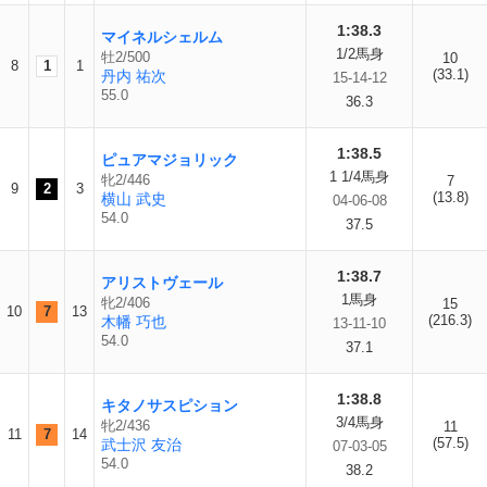
1:38.3
マイネルシェルム
1/2馬身
牡2/500
10
8
1
1
(33.1)
丹内 祐次
15-14-12
55.0
36.3
1:38.5
ピュアマジョリック
1 1/4馬身
牝2/446
7
9
2
3
(13.8)
横山 武史
04-06-08
54.0
37.5
1:38.7
アリストヴェール
1馬身
牝2/406
15
10
7
13
(216.3)
木幡 巧也
13-11-10
54.0
37.1
1:38.8
キタノサスピション
3/4馬身
牝2/436
11
11
7
14
(57.5)
武士沢 友治
07-03-05
54.0
38.2