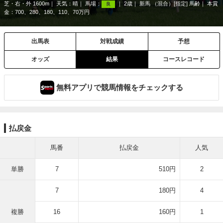
芝・右・外 1600m
天気：
晴
馬場：
2歳
新馬 （混合）[指定] 馬齢
本賞
良
金：700、280、180、110、70万円
出馬表
対戦成績
予想
オッズ
結果
コースレコード
無料アプリで競馬情報をチェックする
払戻金
馬番
払戻金
人気
単勝
7
510円
2
7
180円
4
複勝
16
160円
1