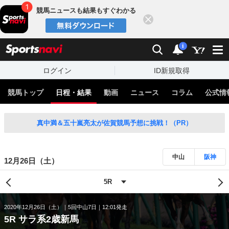
競馬ニュースも結果もすぐわかる
閉じる
スポーツナビ
検索
通知
i
ログイン
ID新規取得
競馬トップ
日程・結果
動画
ニュース
コラム
公式情
真中満＆五十嵐亮太が佐賀競馬予想に挑戦！（PR）
中山
阪神
12月26日（土）
2020年12月26日（土）
5回中山7日
12:01発走
5R サラ系2歳新馬