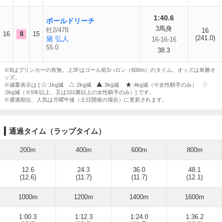
1:40.6
ボールドリーチ
3馬身
牡2/478
16
16
8
15
(241.0)
黛 弘人
16-16-16
55.0
38.3
※Bはブリンカーの有無。上3Fはゴール前3ハロン（600m）のタイム。オッズは単勝オ
ッズ。
※減量表示は [
:1kg減
:2kg減
:3kg減
:4kg減（※女性騎手のみ）
:2kg減（※5年以上、又は101勝以上の女性騎手のみ）] です。
※通過順位、人気は月曜午後（土日開催の場合）に更新されます。
通過タイム（ラップタイム）
200m
400m
600m
800m
12.6
24.3
36.0
48.1
(12.6)
(11.7)
(11.7)
(12.1)
1000m
1200m
1400m
1600m
1:00.3
1:12.3
1:24.0
1:36.2