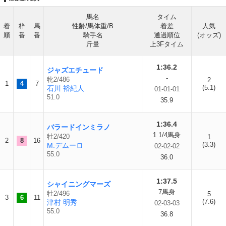
馬名
タイム
着
枠
馬
性齢/馬体重/B
着差
人気
順
番
番
騎手名
通過順位
(オッズ)
斤量
上3Fタイム
1:36.2
ジャズエチュード
-
牝2/486
2
1
4
7
(5.1)
石川 裕紀人
01-01-01
51.0
35.9
1:36.4
バラードインミラノ
1 1/4馬身
牡2/420
1
2
8
16
(3.3)
M.デムーロ
02-02-02
55.0
36.0
1:37.5
シャイニングマーズ
7馬身
牡2/496
5
3
6
11
(7.6)
津村 明秀
02-03-03
55.0
36.8