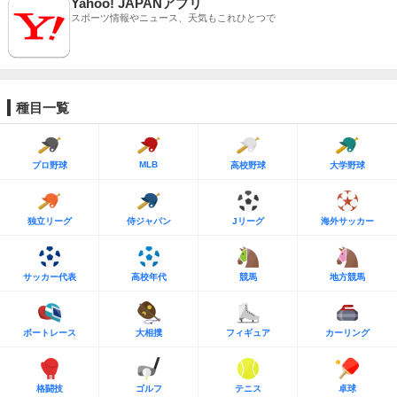
Yahoo! JAPANアプリ
スポーツ情報やニュース、天気もこれひとつで
種目一覧
MLB
プロ野球
高校野球
大学野球
独立リーグ
侍ジャパン
Jリーグ
海外サッカー
サッカー代表
高校年代
競馬
地方競馬
ボートレース
大相撲
フィギュア
カーリング
格闘技
ゴルフ
テニス
卓球