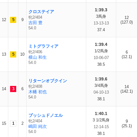
1:39.3
クロステイア
3馬身
牝2/404
12
12
5
9
(127.0)
吉田 豊
13-13-13
54.0
37.4
1:39.4
ミトグラフィア
1/2馬身
牝2/406
6
13
5
10
(12.1)
横山 和生
10-06-07
54.0
38.5
1:39.6
リターンオブクイン
3/4馬身
牝2/408
14
14
3
6
(142.1)
木幡 初也
04-10-13
54.0
38.1
1:40.1
ブッシュドノエル
3 1/2馬身
牝2/404
9
15
1
2
(25.1)
嶋田 純次
12-14-15
54.0
38.1