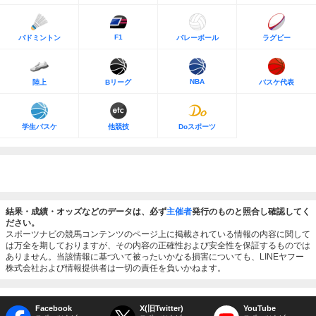
F1
バドミントン
バレーボール
ラグビー
NBA
陸上
Bリーグ
バスケ代表
学生バスケ
他競技
Doスポーツ
結果・成績・オッズなどのデータは、必ず
主催者
発行のものと照合し確認してく
ださい。
スポーツナビの競馬コンテンツのページ上に掲載されている情報の内容に関して
は万全を期しておりますが、その内容の正確性および安全性を保証するものでは
ありません。当該情報に基づいて被ったいかなる損害についても、LINEヤフー
株式会社および情報提供者は一切の責任を負いかねます。
Facebook
X(旧Twitter)
YouTube