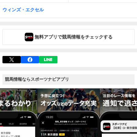
ウィンズ・エクセル
無料アプリで競馬情報をチェックする
競馬情報ならスポーツナビアプリ