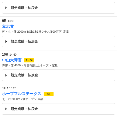
競走成績・払戻金
9R
14:01
立志賞
芝・右・外 2200m 3歳以上1勝クラス(500万下) 定量
競走成績・払戻金
10R
14:40
中山大障害
J・GI
障害・芝 4100m 障害3歳以上オープン 定量
競走成績・払戻金
11R
15:25
ホープフルステークス
GI
芝・右 2000m 2歳オープン 馬齢
競走成績・払戻金