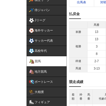
出馬表
対
侍ジャパン
払戻金
Jリーグ
馬番
海外サッカー
13
単勝
13
サッカー代表
複勝
3
高校年代
8
競馬
枠連
2-7
馬連
3-13
地方競馬
競走成績
ボートレース
大相撲
着
枠
馬
順
番
番
性齢/
フィギュア