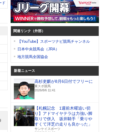
ード
関連リンク（外部）
【YouTube】スポーツナビ競馬チャンネル
日本中央競馬会（JRA）
地方競馬全国協会
新着ニュース
高杉吏麒が8月6日付でフリーに
東スポ競馬
2026/8/6 11:41
【札幌記念 1週前木曜追い切
り】アドマイヤテラは力強い脚
取りで併入 坂井騎手「乗りや
師
すくて洋芝の走りも良かった」
サンケイスポーツ