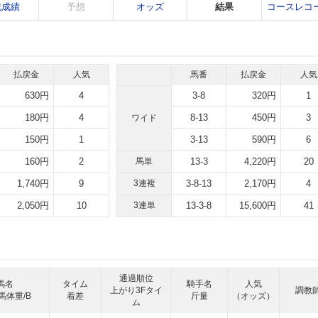
戦成績
予想
オッズ
結果
コースレコ
払戻金
人気
馬番
払戻金
人気
630円
4
3-8
320円
1
180円
4
8-13
450円
3
ワイド
150円
1
3-13
590円
6
160円
2
馬単
13-3
4,220円
20
1,740円
9
3連複
3-8-13
2,170円
4
2,050円
10
3連単
13-3-8
15,600円
41
通過順位
馬名
タイム
騎手名
人気
上がり3Fタイ
調教
馬体重/B
着差
斤量
（オッズ）
ム