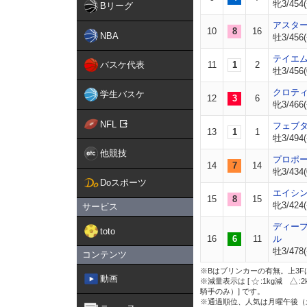
牝3/454(
Bリーグ
アスタ
10
8
16
NBA
牡3/456(
テイエ
バスケ代表
11
1
2
牡3/456(
クロテ
学生バスケ
12
3
6
牝3/466(
NFL
フェブ
13
1
1
牡3/494(
他競技
プロポ
14
7
14
牝3/434(
Doスポーツ
エイシ
15
8
15
牝3/424(
サービス
ディー
toto
16
6
11
ル
牡3/478(
コンテンツ
※Bはブリンカーの有無。上3F
動画
※減量表示は [
:1kg減
:
騎手のみ）] です。
※通過順位、人気は月曜午後（