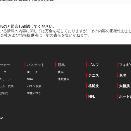
ものと照合し確認してください。
いる情報の内容に関しては万全を期しておりますが、その内容の正確性およ
式会社および情報提供者は一切の責任を負いかねます。
ッカー
バスケット
競馬
ゴルフ
フィギ
リーグ
Bリーグ
競馬
テニス
卓球
外サッカー
NBA
地方競馬
格闘技
大相撲
ッカー代表
バスケ代表
校年代
学生バスケ
NFL
ボート
to