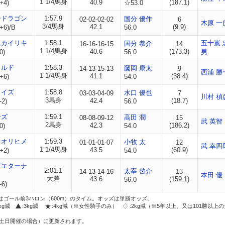
1 1/4馬身
40.9
(187.1)
+4)
☆53.0
ードラゴン
1:57.9
国分 優作
02-02-02-02
6
木原 一
3/4馬身
42.1
(9.9)
+6)/B
56.0
ムカイリキ
1:58.1
五十嵐 
国分 恭介
16-16-16-15
14
1 1/4馬身
40.6
(173.3)
0)
56.0
男
ィルド
1:58.3
藤岡 康太
14-13-15-13
9
西浦 勝
1 1/4馬身
41.1
(38.4)
+6)
54.0
タイズ
1:58.8
水口 優也
03-03-04-09
7
川村 禎
3馬身
42.4
(18.7)
-2)
56.0
ーズ
1:59.1
高田 潤
08-08-09-12
15
武 英智
2馬身
42.3
(186.2)
0)
54.0
ンオリヒメ
1:59.3
小牧 太
01-01-01-07
12
武 幸四
1 1/4馬身
43.5
(60.9)
+2)
54.0
プエターナ
2:01.1
太宰 啓介
14-13-14-16
13
本田 優
大差
43.6
(159.1)
56.0
-6)
はゴール前3ハロン（600m）のタイム。オッズは単勝オッズ。
2kg減
:3kg減
:4kg減（※女性騎手のみ）
:2kg減（※5年以上、又は101勝以上
土日開催の場合）に更新されます。