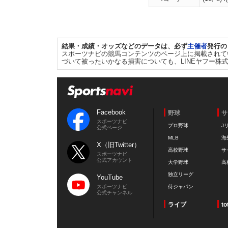
結果・成績・オッズなどのデータは、必ず
主催者
発行の
スポーツナビの競馬コンテンツのページ上に掲載されて
づいて被ったいかなる損害についても、LINEヤフー株
Facebook
野球
サ
スポーツナビ
プロ野球
J
公式ページ
MLB
海
X（旧Twitter）
高校野球
サ
スポーツナビ
公式アカウント
大学野球
高
独立リーグ
YouTube
スポーツナビ
侍ジャパン
公式チャンネル
ライブ
to