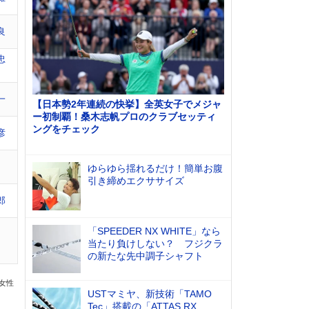
良
忠
一
【日本勢2年連続の快挙】全英女子でメジャ
ー初制覇！桑木志帆プロのクラブセッティ
ングをチェック
彦
ゆらゆら揺れるだけ！簡単お腹
引き締めエクササイズ
郎
「SPEEDER NX WHITE」なら
当たり負けしない？ フジクラ
の新たな先中調子シャフト
の女性
USTマミヤ、新技術「TAMO
Tec」搭載の「ATTAS RX