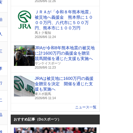
2026/8/6 11:26
実
ＪＲＡが「令和８年熊本地震」
被災地へ義援金 熊本県に１０
治
００万円、八代市に５００万
円、熊本市に１００万円
馬トク報知
人
2026/8/6 11:24
JRAが令和8年熊本地震の被災地
三
に計1600万円の義援金を贈呈
競馬開催を通じた支援も実施へ
サンケイスポーツ
2026/8/6 11:23
孝
JRAは被災地に1600万円の義援
行
金贈呈を決定 開催を通じた支
援も実施へ
東スポ競馬
2026/8/6 11:14
二
ニュース一覧
晶
おすすめ記事（Doスポーツ）
雄