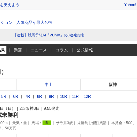
を支えよう
Yahoo
ション 人気商品が最大40％
【連載】競馬予想AI『VUMA』の3連複指南
結果
動画
ニュース
コラム
公式情報
日）
中山
阪神
5R
6R
7R
8R
9R
10R
11R
12R
14日（日）
2回阪神8日
9:55発走
歳未勝利
00m
天気：
曇
馬場：
サラ系3歳
未勝利 [指定] 馬齢
本賞金：500、
良
75、50万円