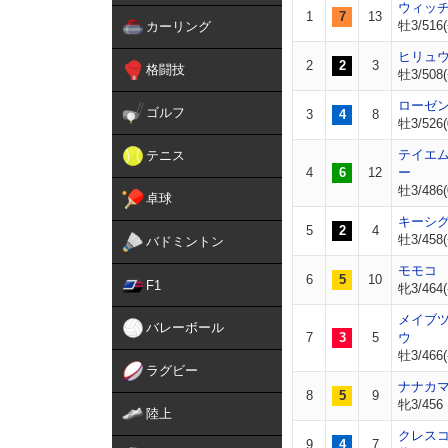
ウィッ
1
7
13
牡3/516(
カーリング
ヒリュ
2
2
3
格闘技
牡3/508(
ローゼ
ゴルフ
3
4
8
牡3/526(
テイエ
テニス
4
6
12
ー
牡3/486(
卓球
キーシ
5
2
4
牡3/458(
バドミントン
モモコ
6
5
10
F1
牝3/464(
メイブ
バレーボール
7
3
5
ウ
牡3/466(
ラグビー
ナナカ
8
5
9
牝3/456
陸上
クレス
9
4
7