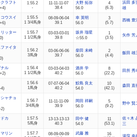
チクラフト
浜田 多
大野 拓弥
1:55.2
11-11-11-07
4
-
38.4
(6.3)
+4)
56.0
雄
ウコウスイ
1:55.5
幸 英明
08-09-06-04
3
西橋 豊
1 3/4馬身
39.1
(5.7)
+6)
56.0
ンリッター
1:55.7
坂井 瑠星
03-03-03-01
1
矢作 芳
1 1/2馬身
39.8
(3.5)
0)
☆55.0
ムファイタ
1:56.2
柴田 未崎
03-06-06-06
2
飯田 雄
3馬身
39.7
(4.4)
56.0
0)
グナル
1:56.4
酒井 学
03-03-04-03
8
田所 秀
1 1/2馬身
40.2
(22.2)
+2)
56.0
1:56.6
鮫島 良太
07-07-06-04
10
森田 直
1馬身
40.2
(42.1)
-4)
54.0
ツシャチョ
1:56.7
岡田 祥嗣
11-11-11-09
5
野中 賢
3/4馬身
39.9
(9.2)
56.0
-2)
マドカ
1:57.5
佐々木 
田中 健
13-13-13-13
11
5馬身
40.3
(53.1)
54.0
三
コマリン
1:57.7
武藤 雅
08-09-09-09
16
湯窪 幸