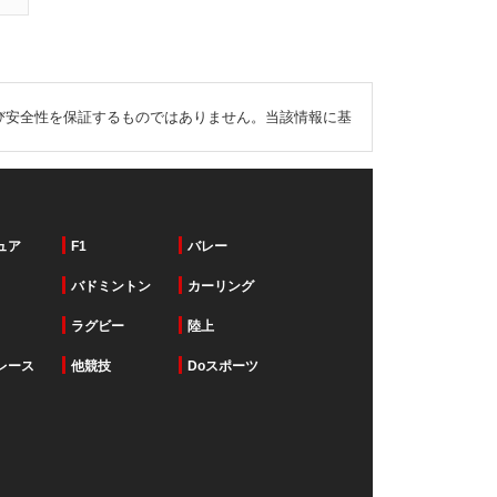
び安全性を保証するものではありません。当該情報に基
ュア
F1
バレー
バドミントン
カーリング
ラグビー
陸上
レース
他競技
Doスポーツ