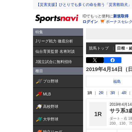
【災害支援】ひとりでも多くの命を救う「災害救助犬」
IDでもっと便利に
新規取得
ログイン
ボーナスセレク
特集
Jリーグ戦力 徹底分析
競馬トップ
日程・
仙台育英監督 名将対談
J国立試合に無料招待
2019年4月14日（
種目
プロ野球
福島
1R
2R
3R
4R
MLB
2019年4月
高校野球
サラ系3
1R
ダート・右 18
大学野球
200、130、
独立リーグ