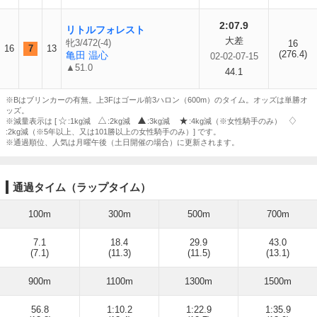
2:07.9
リトルフォレスト
大差
牝3/472(-4)
16
16
7
13
(276.4)
亀田 温心
02-02-07-15
▲51.0
44.1
※Bはブリンカーの有無。上3Fはゴール前3ハロン（600m）のタイム。オッズは単勝オ
ッズ。
※減量表示は [
:1kg減
:2kg減
:3kg減
:4kg減（※女性騎手のみ）
:2kg減（※5年以上、又は101勝以上の女性騎手のみ）] です。
※通過順位、人気は月曜午後（土日開催の場合）に更新されます。
通過タイム（ラップタイム）
100m
300m
500m
700m
7.1
18.4
29.9
43.0
(7.1)
(11.3)
(11.5)
(13.1)
900m
1100m
1300m
1500m
56.8
1:10.2
1:22.9
1:35.9