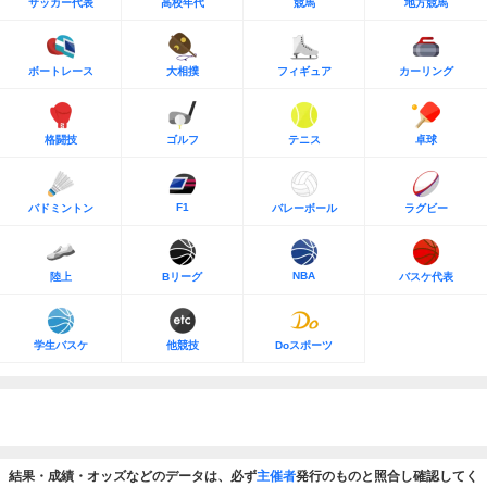
サッカー代表
高校年代
競馬
地方競馬
ボートレース
大相撲
フィギュア
カーリング
格闘技
ゴルフ
テニス
卓球
F1
バドミントン
バレーボール
ラグビー
NBA
陸上
Bリーグ
バスケ代表
学生バスケ
他競技
Doスポーツ
結果・成績・オッズなどのデータは、必ず
主催者
発行のものと照合し確認してく