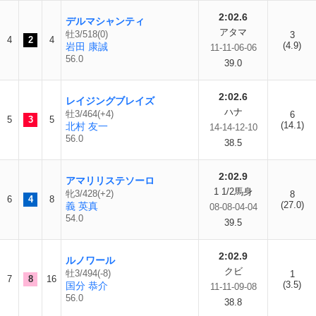
2:02.6
デルマシャンティ
アタマ
牡3/518(0)
3
4
2
4
(4.9)
岩田 康誠
11-11-06-06
56.0
39.0
2:02.6
レイジングブレイズ
ハナ
牡3/464(+4)
6
5
3
5
(14.1)
北村 友一
14-14-12-10
56.0
38.5
2:02.9
アマリリステソーロ
1 1/2馬身
牝3/428(+2)
8
6
4
8
(27.0)
義 英真
08-08-04-04
54.0
39.5
2:02.9
ルノワール
クビ
牡3/494(-8)
1
7
8
16
(3.5)
国分 恭介
11-11-09-08
56.0
38.8