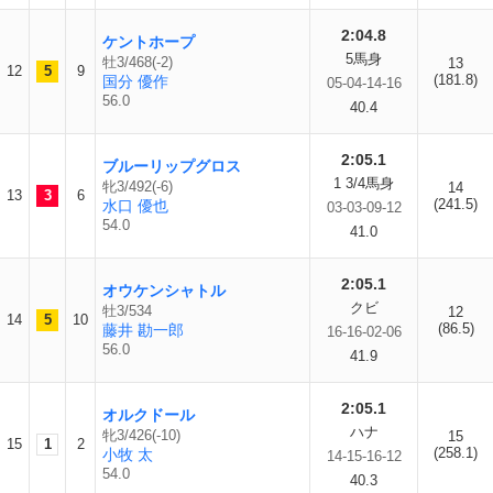
2:04.8
ケントホープ
5馬身
牡3/468(-2)
13
12
5
9
(181.8)
国分 優作
05-04-14-16
56.0
40.4
2:05.1
ブルーリップグロス
1 3/4馬身
牝3/492(-6)
14
13
3
6
(241.5)
水口 優也
03-03-09-12
54.0
41.0
2:05.1
オウケンシャトル
クビ
牡3/534
12
14
5
10
(86.5)
藤井 勘一郎
16-16-02-06
56.0
41.9
2:05.1
オルクドール
ハナ
牝3/426(-10)
15
15
1
2
(258.1)
小牧 太
14-15-16-12
54.0
40.3