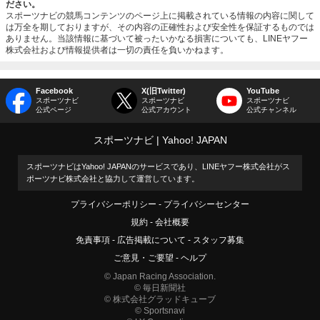
ださい。
スポーツナビの競馬コンテンツのページ上に掲載されている情報の内容に関して
は万全を期しておりますが、その内容の正確性および安全性を保証するものでは
ありません。当該情報に基づいて被ったいかなる損害についても、LINEヤフー
株式会社および情報提供者は一切の責任を負いかねます。
Facebook
X(旧Twitter)
YouTube
スポーツナビ
スポーツナビ
スポーツナビ
公式ページ
公式アカウント
公式チャンネル
スポーツナビ
Yahoo! JAPAN
スポーツナビはYahoo! JAPANのサービスであり、LINEヤフー株式会社がス
ポーツナビ株式会社と協力して運営しています。
プライバシーポリシー
プライバシーセンター
規約
会社概要
免責事項
広告掲載について
スタッフ募集
ご意見・ご要望
ヘルプ
© Japan Racing Association.
© 毎日新聞社
© 株式会社グラッドキューブ
© Sportsnavi