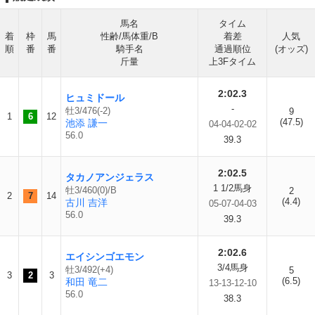
馬名
タイム
着
枠
馬
性齢/馬体重/B
着差
人気
順
番
番
騎手名
通過順位
(オッズ)
斤量
上3Fタイム
2:02.3
ヒュミドール
-
牡3/476(-2)
9
1
6
12
(47.5)
池添 謙一
04-04-02-02
56.0
39.3
2:02.5
タカノアンジェラス
1 1/2馬身
牡3/460(0)/B
2
2
7
14
(4.4)
古川 吉洋
05-07-04-03
56.0
39.3
2:02.6
エイシンゴエモン
3/4馬身
牡3/492(+4)
5
3
2
3
(6.5)
和田 竜二
13-13-12-10
56.0
38.3