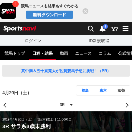
競馬ニュースも結果もすぐわかる
閉じる
スポーツナビ
検索
通知
i
ログイン
ID新規取得
競馬トップ
日程・結果
動画
ニュース
コラム
公式情
真中満＆五十嵐亮太が佐賀競馬予想に挑戦！（PR）
福島
東京
京都
4月20日（土）
2019年4月20日（土）
3回京都1日
11:00発走
3R サラ系3歳未勝利