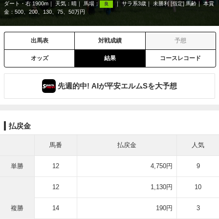
ダート・右 1900m
天気：
晴
馬場：
サラ系3歳
未勝利 [指定] 馬齢
本賞
良
金：500、200、130、75、50万円
出馬表
対戦成績
予想
オッズ
結果
コースレコード
先週的中! AIが平安エルムSを大予想
払戻金
馬番
払戻金
人気
単勝
12
4,750円
9
12
1,130円
10
複勝
14
190円
3