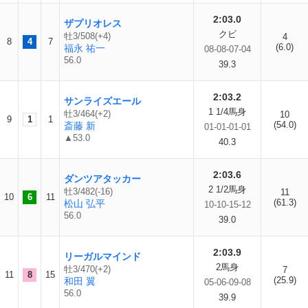
2:03.0
ザプリオレス
クビ
牡3/508(+4)
4
8
4
7
(6.0)
福永 祐一
08-08-07-04
56.0
39.3
2:03.2
サンライズエール
1 1/4馬身
牡3/464(+2)
10
9
1
1
(54.0)
斎藤 新
01-01-01-01
▲53.0
40.3
2:03.6
ダンツアタッカー
2 1/2馬身
牡3/482(-16)
11
10
6
11
(61.3)
松山 弘平
10-10-15-12
56.0
39.0
2:03.9
リーガルマインド
2馬身
牡3/470(+2)
7
11
8
15
(25.9)
和田 翼
05-06-09-08
56.0
39.9