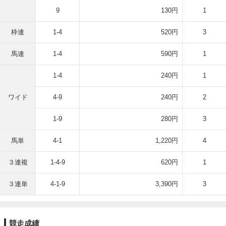
9
130円
1
枠連
1-4
520円
3
馬連
1-4
590円
1
1-4
240円
1
ワイド
4-9
240円
2
1-9
280円
3
馬単
4-1
1,220円
4
３連複
1-4-9
620円
1
３連単
4-1-9
3,390円
3
競走成績