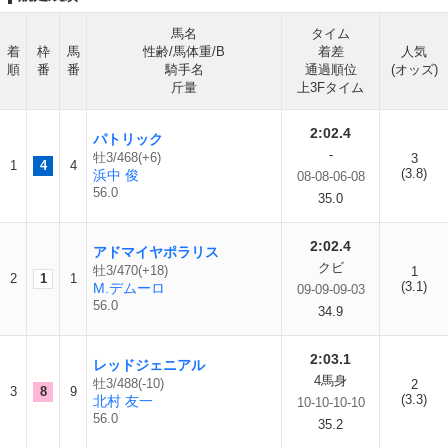
馬名
タイム
着
枠
馬
性齢/馬体重/B
着差
人気
順
番
番
騎手名
通過順位
(オッズ)
斤量
上3Fタイム
2:02.4
パトリック
-
牡3/468(+6)
3
1
4
4
(3.8)
浜中 俊
08-08-06-08
56.0
35.0
2:02.4
アドマイヤポラリス
クビ
牡3/470(+18)
1
2
1
1
(3.1)
M.デムーロ
09-09-09-03
56.0
34.9
2:03.1
レッドジェニアル
4馬身
牡3/488(-10)
2
3
8
9
(3.3)
北村 友一
10-10-10-10
56.0
35.2