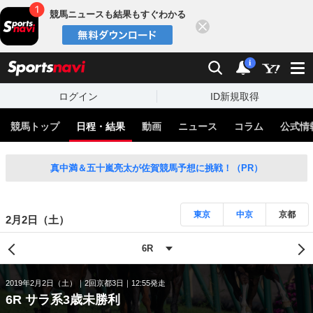
競馬ニュースも結果もすぐわかる
閉じる
スポーツナビ
検索
通知
i
ログイン
ID新規取得
競馬トップ
日程・結果
動画
ニュース
コラム
公式情
真中満＆五十嵐亮太が佐賀競馬予想に挑戦！（PR）
東京
中京
京都
2月2日（土）
2019年2月2日（土）
2回京都3日
12:55発走
6R サラ系3歳未勝利