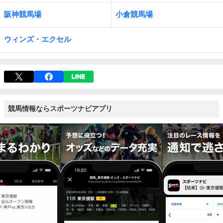
阪神競馬場
小倉競馬場
ウィンズ・エクセル
競馬情報ならスポーツナビアプリ