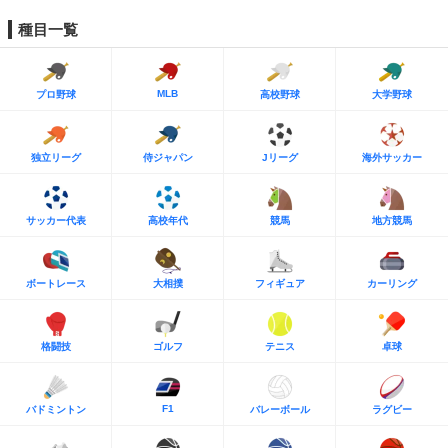
種目一覧
MLB
プロ野球
高校野球
大学野球
独立リーグ
侍ジャパン
Jリーグ
海外サッカー
サッカー代表
高校年代
競馬
地方競馬
ボートレース
大相撲
フィギュア
カーリング
格闘技
ゴルフ
テニス
卓球
F1
バドミントン
バレーボール
ラグビー