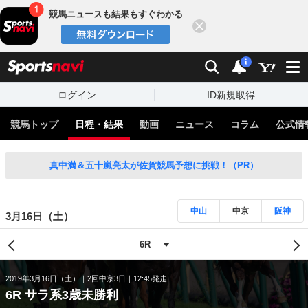
競馬ニュースも結果もすぐわかる
閉じる
スポーツナビ
検索
通知
i
ログイン
ID新規取得
競馬トップ
日程・結果
動画
ニュース
コラム
公式情
真中満＆五十嵐亮太が佐賀競馬予想に挑戦！（PR）
中山
中京
阪神
3月16日（土）
2019年3月16日（土）
2回中京3日
12:45発走
6R サラ系3歳未勝利