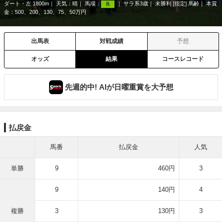
ダート・左 1800m
天気：
晴
馬場：
サラ系3歳
未勝利 [指定] 馬齢
本賞
良
金：500、200、130、75、50万円
出馬表
対戦成績
予想
オッズ
結果
コースレコード
先週的中! AIが日曜重賞を大予想
払戻金
馬番
払戻金
人気
単勝
9
460円
3
9
140円
4
複勝
3
130円
3