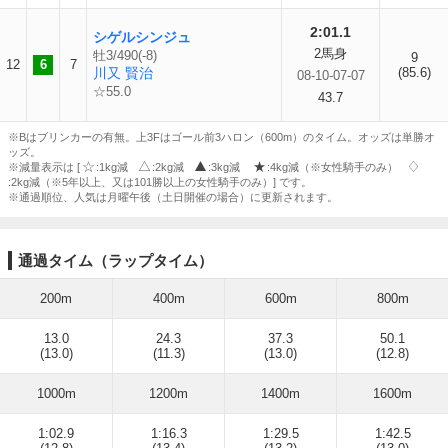
2:01.1
シゲルシンジュ
2馬身
牡3/490(-8)
9
12
6
7
川又 賢治
(85.6)
08-10-07-07
☆55.0
43.7
※Bはブリンカーの有無。上3Fはゴール前3ハロン（600m）のタイム。オッズは単勝オ
ッズ。
※減量表示は [
:1kg減
:2kg減
:3kg減
:4kg減（※女性騎手のみ）
:2kg減（※5年以上、又は101勝以上の女性騎手のみ）] です。
※通過順位、人気は月曜午後（土日開催の場合）に更新されます。
通過タイム（ラップタイム）
200m
400m
600m
800m
13.0
24.3
37.3
50.1
(13.0)
(11.3)
(13.0)
(12.8)
1000m
1200m
1400m
1600m
1:02.9
1:16.3
1:29.5
1:42.5