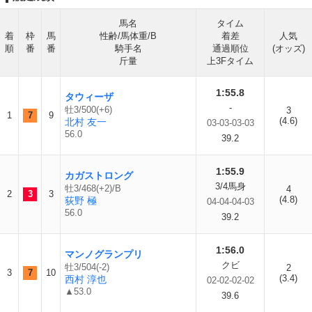
馬名
タイム
着
枠
馬
性齢/馬体重/B
着差
人気
順
番
番
騎手名
通過順位
(オッズ)
斤量
上3Fタイム
1:55.8
タウィーザ
-
牡3/500(+6)
3
1
7
9
(4.6)
北村 友一
03-03-03-03
56.0
39.2
1:55.9
カガストロング
3/4馬身
牡3/468(+2)/B
4
2
3
3
(4.8)
荻野 極
04-04-04-03
56.0
39.2
1:56.0
マンノグランプリ
クビ
牡3/504(-2)
2
3
7
10
(3.4)
西村 淳也
02-02-02-02
▲53.0
39.6