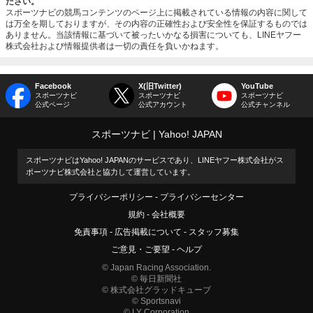
ださい。
スポーツナビの競馬コンテンツのページ上に掲載されている情報の内容に関して
は万全を期しておりますが、その内容の正確性および安全性を保証するものでは
ありません。当該情報に基づいて被ったいかなる損害についても、LINEヤフー
株式会社および情報提供者は一切の責任を負いかねます。
Facebook
X(旧Twitter)
YouTube
スポーツナビ
スポーツナビ
スポーツナビ
公式ページ
公式アカウント
公式チャンネル
スポーツナビ
Yahoo! JAPAN
スポーツナビはYahoo! JAPANのサービスであり、LINEヤフー株式会社がス
ポーツナビ株式会社と協力して運営しています。
プライバシーポリシー
プライバシーセンター
規約
会社概要
免責事項
広告掲載について
スタッフ募集
ご意見・ご要望
ヘルプ
© Japan Racing Association.
© 毎日新聞社
© 株式会社グラッドキューブ
© Sportsnavi
© LY Corporation