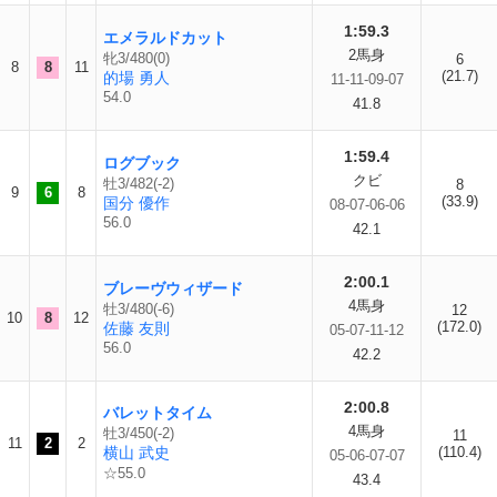
1:59.3
エメラルドカット
2馬身
牝3/480(0)
6
8
8
11
(21.7)
的場 勇人
11-11-09-07
54.0
41.8
1:59.4
ログブック
クビ
牡3/482(-2)
8
9
6
8
(33.9)
国分 優作
08-07-06-06
56.0
42.1
2:00.1
ブレーヴウィザード
4馬身
牡3/480(-6)
12
10
8
12
(172.0)
佐藤 友則
05-07-11-12
56.0
42.2
2:00.8
バレットタイム
4馬身
牡3/450(-2)
11
11
2
2
横山 武史
(110.4)
05-06-07-07
☆55.0
43.4