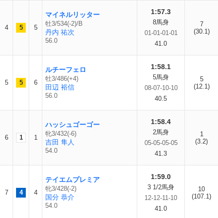
1:57.3
マイネルリッター
8馬身
牡3/534(-2)/B
7
4
5
5
(30.1)
丹内 祐次
01-01-01-01
56.0
41.0
1:58.1
ルチーフェロ
5馬身
牡3/486(+4)
5
5
5
6
(12.1)
田辺 裕信
08-07-10-10
56.0
40.5
1:58.4
ハッシュゴーゴー
2馬身
牝3/432(-6)
1
6
1
1
(3.2)
吉田 隼人
05-05-05-05
54.0
41.3
1:59.0
テイエムプレミア
3 1/2馬身
牝3/428(-2)
10
7
4
4
(107.1)
国分 恭介
12-12-11-10
54.0
41.0