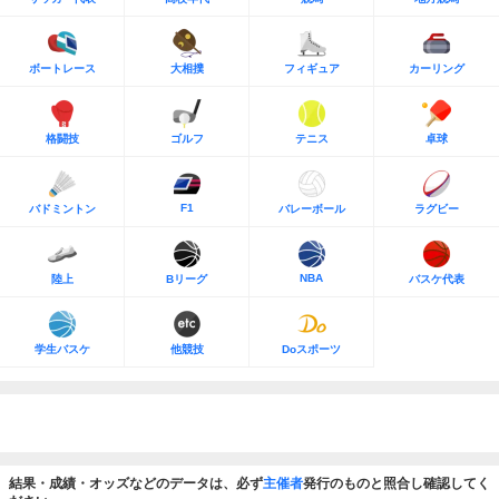
ボートレース
大相撲
フィギュア
カーリング
格闘技
ゴルフ
テニス
卓球
F1
バドミントン
バレーボール
ラグビー
NBA
陸上
Bリーグ
バスケ代表
学生バスケ
他競技
Doスポーツ
結果・成績・オッズなどのデータは、必ず
主催者
発行のものと照合し確認してく