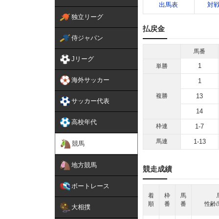
出馬表
対
独立リーグ
払戻金
侍ジャパン
馬番
Jリーグ
1
単勝
海外サッカー
1
複勝
13
サッカー代表
14
高校年代
枠連
1-7
馬連
1-13
競馬
地方競馬
競走成績
ボートレース
着
枠
馬
順
番
番
性齢/
大相撲