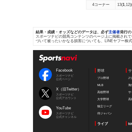
4コーナー
13(
1
,12)
結果・成績・オッズなどのデータは、必ず
主催者
発行の
スポーツナビの競馬コンテンツのページ上に掲載されて
づいて被ったいかなる損害についても、LINEヤフー株
Facebook
野球
サ
スポーツナビ
プロ野球
J
公式ページ
MLB
海
X（旧Twitter）
高校野球
サ
スポーツナビ
公式アカウント
大学野球
高
独立リーグ
YouTube
スポーツナビ
侍ジャパン
公式チャンネル
ライブ
to