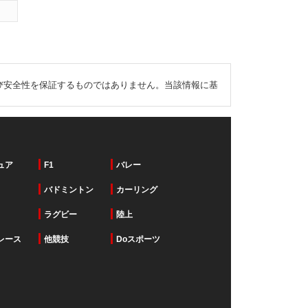
び安全性を保証するものではありません。当該情報に基
ュア
F1
バレー
バドミントン
カーリング
ラグビー
陸上
レース
他競技
Doスポーツ