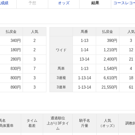
戦成績
予想
オッズ
結果
コースレコ
払戻金
人気
馬番
払戻金
人気
340円
2
1-13
390円
3
180円
2
1-14
1,210円
12
ワイド
280円
3
13-14
2,400円
21
830円
7
馬単
1-13
1,540円
4
800円
3
3連複
1-13-14
6,610円
18
890円
3
3連単
1-13-14
21,550円
61
通過順位
馬名
タイム
騎手名
人気
上がり3Fタイ
調教
馬体重/B
着差
斤量
（オッズ）
ム