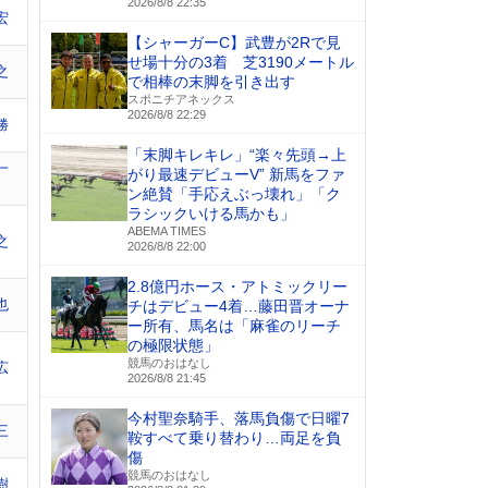
2026/8/8 22:35
宏
【シャーガーC】武豊が2Rで見
せ場十分の3着 芝3190メートル
之
で相棒の末脚を引き出す
スポニチアネックス
2026/8/8 22:29
勝
「末脚キレキレ」“楽々先頭→上
一
がり最速デビューV” 新馬をファ
ン絶賛「手応えぶっ壊れ」「ク
ラシックいける馬かも」
ABEMA TIMES
之
2026/8/8 22:00
2.8億円ホース・アトミックリー
也
チはデビュー4着…藤田晋オーナ
ー所有、馬名は「麻雀のリーチ
の極限状態」
競馬のおはなし
広
2026/8/8 21:45
今村聖奈騎手、落馬負傷で日曜7
三
鞍すべて乗り替わり…両足を負
傷
競馬のおはなし
樹