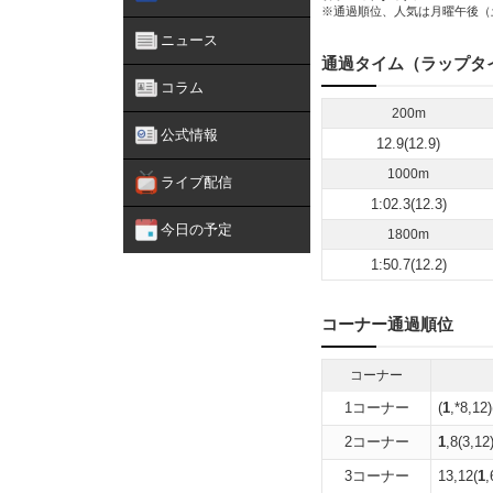
※通過順位、人気は月曜午後（
ニュース
通過タイム（ラップタ
コラム
200m
公式情報
12.9(12.9)
1000m
ライブ配信
1:02.3(12.3)
今日の予定
1800m
1:50.7(12.2)
コーナー通過順位
コーナー
1コーナー
(
1
,*8,12
2コーナー
1
,8(3,12
3コーナー
13,12(
1
,