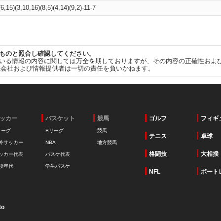
(6,15)(3,10,16)(8,5)(4,14)(9,2)-11-7
ものと照合し確認してください。
いる情報の内容に関しては万全を期しておりますが、その内容の正確性およ
式会社および情報提供者は一切の責任を負いかねます。
ッカー
バスケット
競馬
ゴルフ
フィギ
リーグ
Bリーグ
競馬
テニス
卓球
外サッカー
NBA
地方競馬
格闘技
大相撲
ッカー代表
バスケ代表
校年代
学生バスケ
NFL
ボート
to