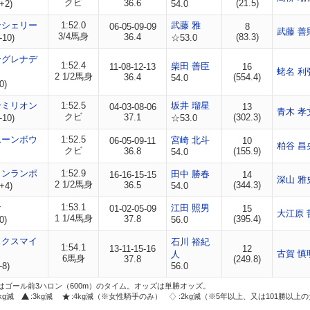
クビ
36.6
(21.5)
+2)
54.0
ンシェリー
1:52.0
武藤 雅
06-05-09-09
8
武藤 善
3/4馬身
36.4
(83.3)
-10)
☆53.0
ングレナデ
1:52.4
柴田 善臣
11-08-12-13
16
蛯名 利
2 1/2馬身
36.4
(554.4)
54.0
0)
ンミリオン
1:52.5
坂井 瑠星
04-03-08-06
13
青木 孝
クビ
37.1
(302.3)
-10)
☆53.0
ムーンボウ
1:52.5
宮崎 北斗
06-05-09-11
10
粕谷 昌
クビ
36.8
(155.9)
54.0
タンランポ
1:52.9
田中 勝春
16-16-15-15
14
深山 雅
2 1/2馬身
36.5
(344.3)
+4)
54.0
ン
1:53.1
江田 照男
01-02-05-09
15
大江原 
1 1/4馬身
37.8
(395.4)
0)
56.0
スクスマイ
石川 裕紀
1:54.1
13-11-15-16
12
古賀 慎
人
6馬身
37.8
(249.8)
-8)
56.0
はゴール前3ハロン（600m）のタイム。オッズは単勝オッズ。
2kg減
:3kg減
:4kg減（※女性騎手のみ）
:2kg減（※5年以上、又は101勝以上