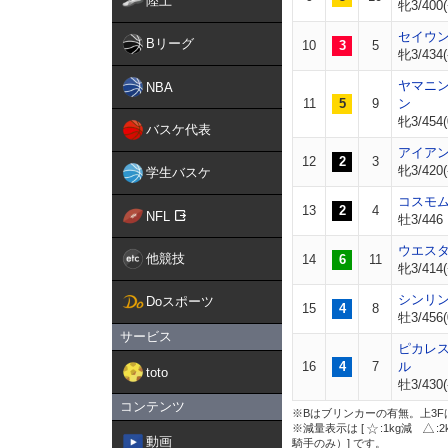
陸上
牝3/400(
セイウ
Bリーグ
10
3
5
牝3/434(
ヤマニ
NBA
11
5
9
ン
牝3/454(
バスケ代表
アイア
12
2
3
牝3/420(
学生バスケ
コスモ
13
2
4
NFL
牡3/446
ウエス
他競技
14
6
11
牝3/414(
シンリ
Doスポーツ
15
4
8
牡3/456(
サービス
ピカレ
16
4
7
ル
toto
牡3/430(
コンテンツ
※Bはブリンカーの有無。上3F
※減量表示は [
:1kg減
:
動画
騎手のみ）] です。