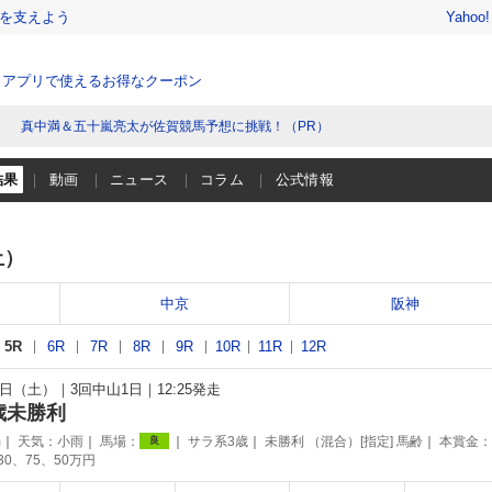
を支えよう
Yahoo
、アプリで使えるお得なクーポン
真中満＆五十嵐亮太が佐賀競馬予想に挑戦！（PR）
結果
動画
ニュース
コラム
公式情報
土）
中京
阪神
5R
6R
7R
8R
9R
10R
11R
12R
23日（土）
3回中山1日
12:25発走
歳未勝利
m
天気：
小雨
馬場：
サラ系3歳
未勝利 （混合）[指定] 馬齢
本賞金：
良
130、75、50万円