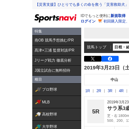
【災害支援】ひとりでも多くの命を救う「災害救助犬」
IDでもっと便利に
新規取得
ログイン
初回購入限定
特集
燕OB 競馬予想挑む/PR
競馬トップ
日程・
髙津×三浦 監督対談/PR
Jリーグ戦力 徹底分析
2019年3月23日（
J国立試合に無料招待
種目
中山
プロ野球
1R
2R
3R
4R
MLB
2019年3月
サラ系3
5R
高校野球
芝・右 1800
500、200、
大学野球