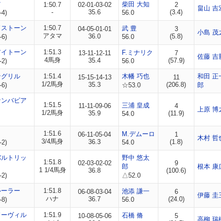
マ
柴田 大知
1:50.7
02-01-03-02
2
畠山 吉
-
35.6
(3.4)
-4)
56.0
ドストーン
1:50.7
武 豊
04-05-01-01
3
小島 茂
アタマ
36.0
(5.8)
-6)
56.0
アイトーン
1:51.3
F.ミナリク
13-11-12-11
7
佐藤 吉
4馬身
35.4
(57.9)
-2)
56.0
ングリル
1:51.4
木幡 巧也
和田 正
15-15-14-13
11
1/2馬身
35.3
(206.8)
-6)
☆53.0
郎
ナンバビア
1:51.5
三浦 皇成
11-11-09-06
4
上原 博
1/2馬身
35.9
(11.9)
54.0
ラ
1:51.6
M.デムーロ
06-11-05-04
1
木村 哲
3/4馬身
36.3
(1.8)
-2)
54.0
バルトリッ
野中 悠太
1:51.8
02-03-02-02
9
郎
根本 康
1 1/4馬身
36.8
(100.6)
-2)
△52.0
ルーラー
1:51.8
池添 謙一
06-08-03-04
6
伊藤 圭
ハナ
36.7
(24.0)
-8)
56.0
ドーヴィル
1:51.9
石橋 脩
10-08-05-06
5
高柳 瑞