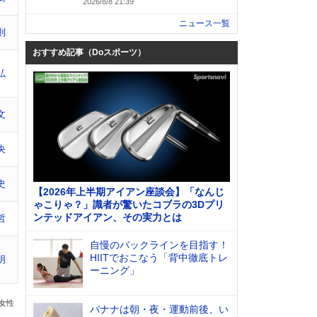
2026/8/8 21:39
ニュース一覧
則
おすすめ記事（Doスポーツ）
弘
文
央
史
【2026年上半期アイアン座談会】「なんじ
ゃこりゃ？」識者が驚いたコブラの3Dプリ
ンテッドアイアン、その実力とは
哲
自慢のバックラインを目指す！
HIITでおこなう「背中徹底トレ
明
ーニング」
の女性
バナナは朝・夜・運動前後、い