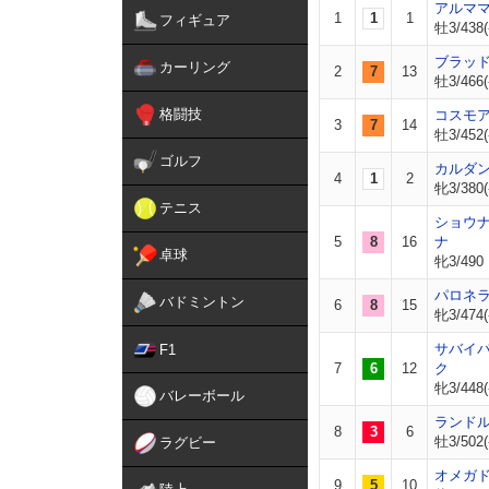
アルマ
1
1
1
フィギュア
牡3/438(
ブラッ
カーリング
2
7
13
牡3/466(
格闘技
コスモ
3
7
14
牡3/452(
ゴルフ
カルダ
4
1
2
牝3/380(
テニス
ショウ
5
8
16
ナ
卓球
牝3/490
パロネ
バドミントン
6
8
15
牝3/474(
サバイ
F1
7
6
12
ク
牝3/448(
バレーボール
ランド
8
3
6
牡3/502(
ラグビー
オメガ
9
5
10