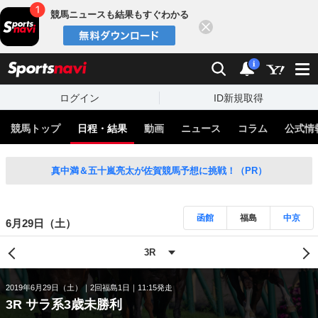
競馬ニュースも結果もすぐわかる
閉じる
スポーツナビ
検索
通知
i
ログイン
ID新規取得
競馬トップ
日程・結果
動画
ニュース
コラム
公式情
真中満＆五十嵐亮太が佐賀競馬予想に挑戦！（PR）
函館
福島
中京
6月29日（土）
2019年6月29日（土）
2回福島1日
11:15発走
3R サラ系3歳未勝利