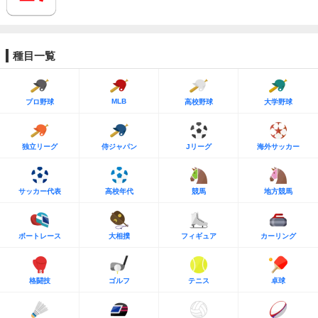
種目一覧
MLB
プロ野球
高校野球
大学野球
独立リーグ
侍ジャパン
Jリーグ
海外サッカー
サッカー代表
高校年代
競馬
地方競馬
ボートレース
大相撲
フィギュア
カーリング
格闘技
ゴルフ
テニス
卓球