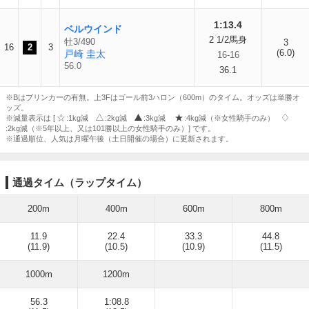
1:13.4
ベルウインド
2 1/2馬身
牡3/490
3
16
2
3
(6.0)
戸崎 圭太
16-16
56.0
36.1
※Bはブリンカーの有無。上3Fはゴール前3ハロン（600m）のタイム。オッズは単勝オ
ッズ。
※減量表示は [
:1kg減
:2kg減
:3kg減
:4kg減（※女性騎手のみ）
:2kg減（※5年以上、又は101勝以上の女性騎手のみ）] です。
※通過順位、人気は月曜午後（土日開催の場合）に更新されます。
通過タイム（ラップタイム）
200m
400m
600m
800m
11.9
22.4
33.3
44.8
(11.9)
(10.5)
(10.9)
(11.5)
1000m
1200m
56.3
1:08.8