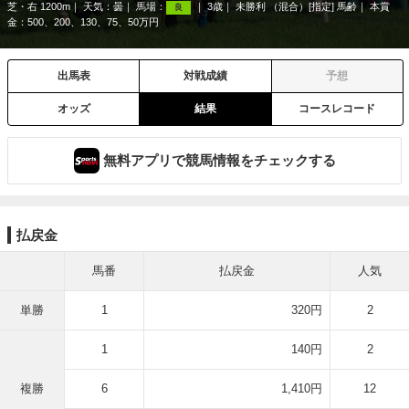
芝・右 1200m
天気：
曇
馬場：
3歳
未勝利 （混合）[指定] 馬齢
本賞
良
金：500、200、130、75、50万円
出馬表
対戦成績
予想
オッズ
結果
コースレコード
無料アプリで競馬情報をチェックする
払戻金
馬番
払戻金
人気
単勝
1
320円
2
1
140円
2
複勝
6
1,410円
12