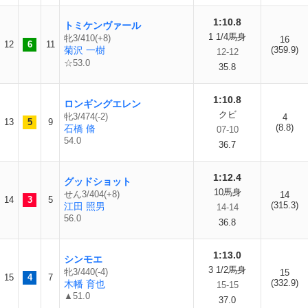
1:10.8
トミケンヴァール
1 1/4馬身
牝3/410(+8)
16
12
6
11
菊沢 一樹
(359.9)
12-12
☆53.0
35.8
1:10.8
ロンギングエレン
クビ
牝3/474(-2)
4
13
5
9
(8.8)
石橋 脩
07-10
54.0
36.7
1:12.4
グッドショット
10馬身
せん3/404(+8)
14
14
3
5
(315.3)
江田 照男
14-14
56.0
36.8
1:13.0
シンモエ
3 1/2馬身
牝3/440(-4)
15
15
4
7
(332.9)
木幡 育也
15-15
▲51.0
37.0