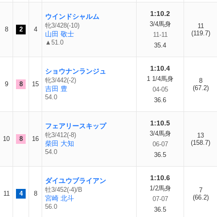
1:10.2
ウインドシャルム
3/4馬身
牝3/428(-10)
11
8
2
4
(119.7)
山田 敬士
11-11
▲51.0
35.4
1:10.4
ショウナンランジュ
1 1/4馬身
牝3/442(-2)
8
9
8
15
(67.2)
吉田 豊
04-05
54.0
36.6
1:10.5
フェアリースキップ
3/4馬身
牝3/412(-8)
13
10
8
16
(158.7)
柴田 大知
06-07
54.0
36.5
1:10.6
ダイユウブライアン
1/2馬身
牡3/452(-4)/B
7
11
4
8
(66.2)
宮崎 北斗
07-07
56.0
36.5