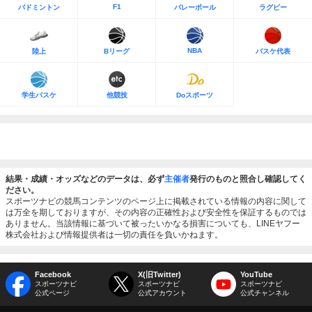
F1
バドミントン
バレーボール
ラグビー
NBA
陸上
Bリーグ
バスケ代表
学生バスケ
他競技
Doスポーツ
結果・成績・オッズなどのデータは、必ず
主催者
発行のものと照合し確認してく
ださい。
スポーツナビの競馬コンテンツのページ上に掲載されている情報の内容に関して
は万全を期しておりますが、その内容の正確性および安全性を保証するものでは
ありません。当該情報に基づいて被ったいかなる損害についても、LINEヤフー
株式会社および情報提供者は一切の責任を負いかねます。
Facebook
X(旧Twitter)
YouTube
スポーツナビ
スポーツナビ
スポーツナビ
公式ページ
公式アカウント
公式チャンネル