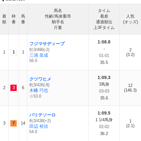
馬名
タイム
着
枠
馬
性齢/馬体重/B
着差
人気
順
番
番
騎手名
通過順位
(オッズ)
斤量
上3Fタイム
1:08.8
フジマサディープ
-
牡3/496(-2)
2
1
1
1
(3.2)
三浦 皇成
01-01
56.0
35.5
1:09.3
クツワヒメ
3馬身
牝3/426(-8)
12
2
3
6
木幡 巧也
(146.3)
03-03
☆53.0
35.6
1:09.5
パリテソーロ
1 1/4馬身
牝3/438(+2)
1
3
7
14
(2.1)
田辺 裕信
02-02
54.0
36.2