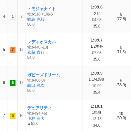
1:09.6
トモジャナイト
クビ
牡3/518(+10)/B
9
4
1
2
(77.8)
鮫島 克駿
04-03
56.0
35.8
1:09.7
レディオスカル
1/2馬身
牝3/440(-10)
5
5
7
13
(11.3)
嘉藤 貴行
07-05
54.0
35.6
1:09.9
ガビーズドリーム
1 1/4馬身
牡3/468(0)
6
6
6
12
(58.9)
嶋田 純次
10-09
56.0
35.4
1:10.1
デュアリティ
1馬身
牝3/494(+6)
10
7
5
10
(80.9)
小林 凌大
13-13
▲51.0
34.8