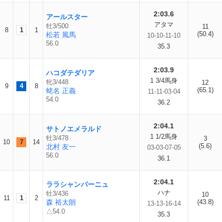
2:03.6
アールスター
アタマ
牡3/500
11
8
1
1
(50.4)
松若 風馬
10-10-11-10
56.0
35.3
2:03.9
ハコダテダリア
1 3/4馬身
牝3/448
12
9
4
8
(65.1)
蛯名 正義
11-11-03-04
54.0
36.2
2:04.1
サトノエメラルド
1 1/2馬身
牡3/478
3
10
7
14
(5.6)
北村 友一
03-03-07-05
56.0
36.1
2:04.1
ララシャンパーニュ
ハナ
牡3/436
10
11
1
2
森 裕太朗
(43.8)
13-13-16-14
△54.0
35.3