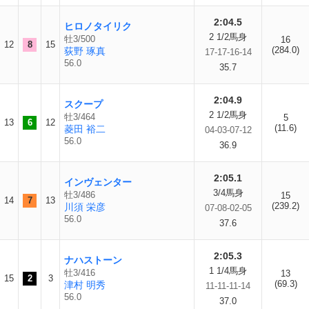
2:04.5
ヒロノタイリク
2 1/2馬身
牡3/500
16
12
8
15
(284.0)
荻野 琢真
17-17-16-14
56.0
35.7
2:04.9
スクープ
2 1/2馬身
牡3/464
5
13
6
12
(11.6)
菱田 裕二
04-03-07-12
56.0
36.9
2:05.1
インヴェンター
3/4馬身
牡3/486
15
14
7
13
(239.2)
川須 栄彦
07-08-02-05
56.0
37.6
2:05.3
ナハストーン
1 1/4馬身
牡3/416
13
15
2
3
(69.3)
津村 明秀
11-11-11-14
56.0
37.0