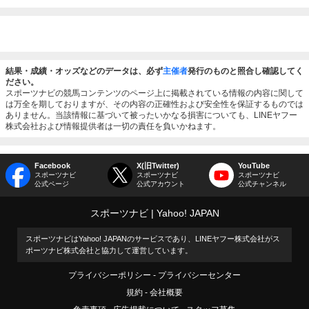
結果・成績・オッズなどのデータは、必ず
主催者
発行のものと照合し確認してく
ださい。
スポーツナビの競馬コンテンツのページ上に掲載されている情報の内容に関して
は万全を期しておりますが、その内容の正確性および安全性を保証するものでは
ありません。当該情報に基づいて被ったいかなる損害についても、LINEヤフー
株式会社および情報提供者は一切の責任を負いかねます。
Facebook
X(旧Twitter)
YouTube
スポーツナビ
スポーツナビ
スポーツナビ
公式ページ
公式アカウント
公式チャンネル
スポーツナビ
Yahoo! JAPAN
スポーツナビはYahoo! JAPANのサービスであり、LINEヤフー株式会社がス
ポーツナビ株式会社と協力して運営しています。
プライバシーポリシー
プライバシーセンター
規約
会社概要