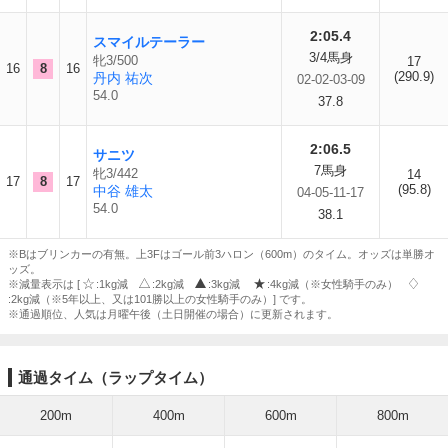
2:05.4
スマイルテーラー
3/4馬身
牝3/500
17
16
8
16
(290.9)
丹内 祐次
02-02-03-09
54.0
37.8
2:06.5
サニツ
7馬身
牝3/442
14
17
8
17
(95.8)
中谷 雄太
04-05-11-17
54.0
38.1
※Bはブリンカーの有無。上3Fはゴール前3ハロン（600m）のタイム。オッズは単勝オ
ッズ。
※減量表示は [
:1kg減
:2kg減
:3kg減
:4kg減（※女性騎手のみ）
:2kg減（※5年以上、又は101勝以上の女性騎手のみ）] です。
※通過順位、人気は月曜午後（土日開催の場合）に更新されます。
通過タイム（ラップタイム）
200m
400m
600m
800m