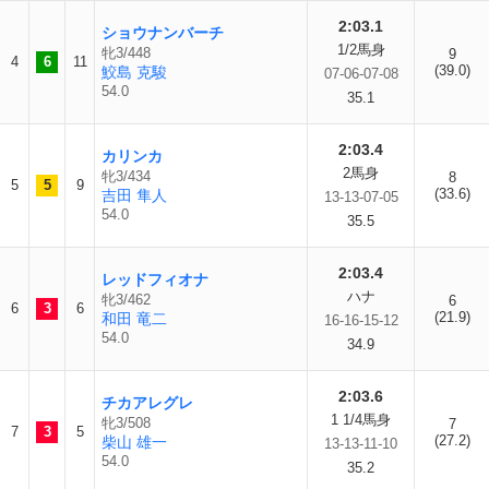
2:03.1
ショウナンバーチ
1/2馬身
牝3/448
9
4
6
11
(39.0)
鮫島 克駿
07-06-07-08
54.0
35.1
2:03.4
カリンカ
2馬身
牝3/434
8
5
5
9
(33.6)
吉田 隼人
13-13-07-05
54.0
35.5
2:03.4
レッドフィオナ
ハナ
牝3/462
6
6
3
6
(21.9)
和田 竜二
16-16-15-12
54.0
34.9
2:03.6
チカアレグレ
1 1/4馬身
牝3/508
7
7
3
5
(27.2)
柴山 雄一
13-13-11-10
54.0
35.2