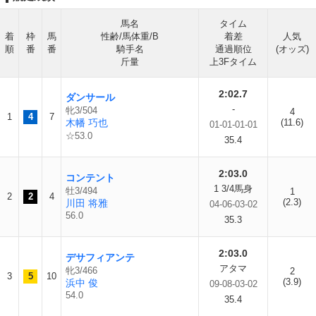
馬名
タイム
着
枠
馬
性齢/馬体重/B
着差
人気
順
番
番
騎手名
通過順位
(オッズ)
斤量
上3Fタイム
2:02.7
ダンサール
-
牝3/504
4
1
4
7
木幡 巧也
(11.6)
01-01-01-01
☆53.0
35.4
2:03.0
コンテント
1 3/4馬身
牡3/494
1
2
2
4
(2.3)
川田 将雅
04-06-03-02
56.0
35.3
2:03.0
デサフィアンテ
アタマ
牝3/466
2
3
5
10
(3.9)
浜中 俊
09-08-03-02
54.0
35.4