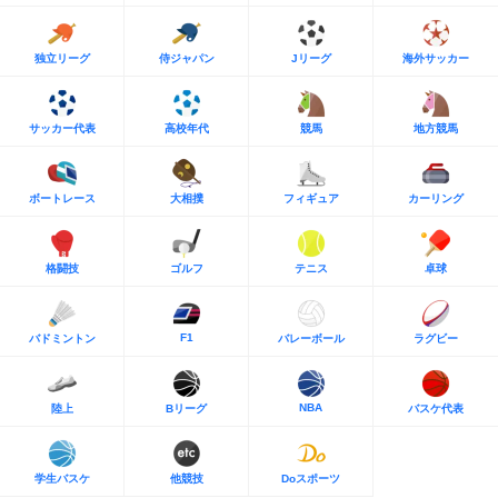
独立リーグ
侍ジャパン
Jリーグ
海外サッカー
サッカー代表
高校年代
競馬
地方競馬
ボートレース
大相撲
フィギュア
カーリング
格闘技
ゴルフ
テニス
卓球
F1
バドミントン
バレーボール
ラグビー
NBA
陸上
Bリーグ
バスケ代表
学生バスケ
他競技
Doスポーツ