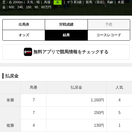
芝・右 2000m
天気：
晴
馬場：
サラ系3歳
新馬 （混合） 馬齢
本賞
良
金：600、240、150、90、60万円
出馬表
対戦成績
予想
オッズ
結果
コースレコード
無料アプリで競馬情報をチェックする
払戻金
馬番
払戻金
人気
単勝
7
1,160円
4
7
250円
5
複勝
4
130円
1