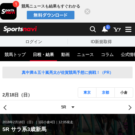
競馬ニュースも結果もすぐわかる
閉じる
スポーツナビ
検索
通知
i
ログイン
ID新規取得
競馬トップ
日程・結果
動画
ニュース
コラム
公式情
真中満＆五十嵐亮太が佐賀競馬予想に挑戦！（PR）
東京
京都
小倉
2月18日（日）
2018年2月18日（日）
1回小倉4日
12:05発走
5R サラ系3歳新馬