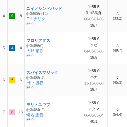
1:55.5
ユイノシンドバッド
3 1/2馬身
牡3/506(+14)
6
4
6
8
(33.2)
F.ミナリク
06-05-07-06
56.0
39.7
1:55.6
フロリアヌス
クビ
牡3/456(0)
8
5
4
4
(49.7)
大野 拓弥
04-03-05-06
56.0
39.9
1:55.6
スパイスマジック
ハナ
牡3/488(-4)
7
6
5
6
(45.3)
田中 勝春
13-13-08-08
56.0
39.7
1:55.6
モリトユウブ
アタマ
牡3/484(-2)
9
7
8
13
(54.4)
蛯名 正義
06-08-03-04
56.0
40.1