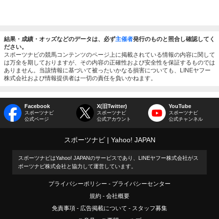
結果・成績・オッズなどのデータは、必ず
主催者
発行のものと照合し確認してく
ださい。
スポーツナビの競馬コンテンツのページ上に掲載されている情報の内容に関して
は万全を期しておりますが、その内容の正確性および安全性を保証するものでは
ありません。当該情報に基づいて被ったいかなる損害についても、LINEヤフー
株式会社および情報提供者は一切の責任を負いかねます。
Facebook
X(旧Twitter)
YouTube
スポーツナビ
スポーツナビ
スポーツナビ
公式ページ
公式アカウント
公式チャンネル
スポーツナビ
Yahoo! JAPAN
スポーツナビはYahoo! JAPANのサービスであり、LINEヤフー株式会社がス
ポーツナビ株式会社と協力して運営しています。
プライバシーポリシー
プライバシーセンター
規約
会社概要
免責事項
広告掲載について
スタッフ募集