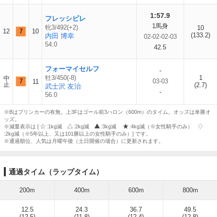
1:57.9
フレッシビレ
1馬身
牝3/492(+2)
10
12
7
10
(133.2)
内田 博幸
02-02-02-03
54.0
42.5
フォーマイセルフ
-
牡3/450(-8)
1
中
7
03-03
11
止
(2.7)
武士沢 友治
-
56.0
※Bはブリンカーの有無。上3Fはゴール前3ハロン（600m）のタイム。オッズは単勝オ
ッズ。
※減量表示は [
:1kg減
:2kg減
:3kg減
:4kg減（※女性騎手のみ）
:2kg減（※5年以上、又は101勝以上の女性騎手のみ）] です。
※通過順位、人気は月曜午後（土日開催の場合）に更新されます。
通過タイム（ラップタイム）
200m
400m
600m
800m
12.5
24.3
36.7
49.5
(12.5)
(11.8)
(12.4)
(12.8)