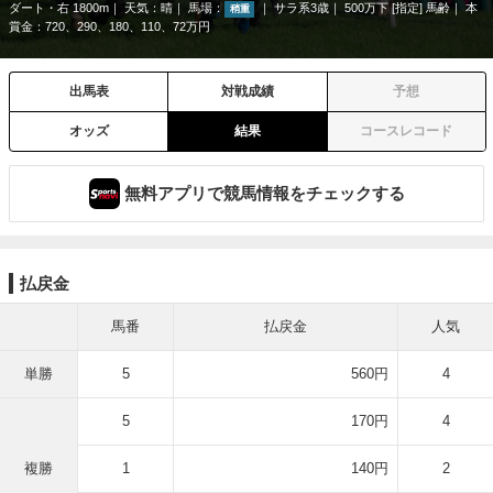
ダート・右 1800m
天気：
晴
馬場：
サラ系3歳
500万下 [指定] 馬齢
本
稍重
賞金：720、290、180、110、72万円
出馬表
対戦成績
予想
オッズ
結果
コースレコード
無料アプリで競馬情報をチェックする
払戻金
馬番
払戻金
人気
単勝
5
560円
4
5
170円
4
複勝
1
140円
2