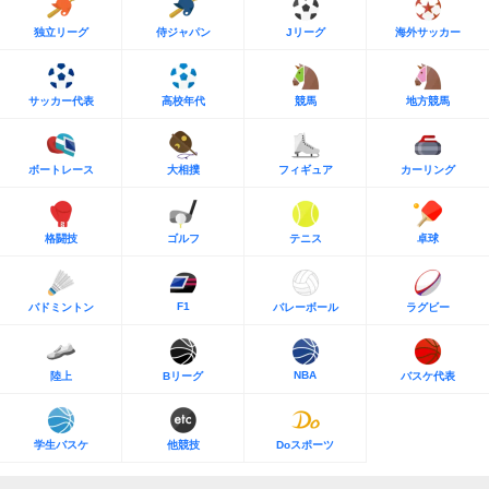
独立リーグ
侍ジャパン
Jリーグ
海外サッカー
サッカー代表
高校年代
競馬
地方競馬
ボートレース
大相撲
フィギュア
カーリング
格闘技
ゴルフ
テニス
卓球
F1
バドミントン
バレーボール
ラグビー
NBA
陸上
Bリーグ
バスケ代表
学生バスケ
他競技
Doスポーツ