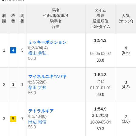
馬名
タイム
着
枠
馬
性齢/馬体重/B
着差
人気
順
番
番
騎手名
通過順位
(オッズ)
斤量
上3Fタイム
1:54.3
ミッキーポジション
-
牡3/494(-4)
4
1
4
5
(5.6)
横山 典弘
06-05-03-02
56.0
38.8
1:54.3
マイネルユキツバキ
クビ
牡3/522(0)
3
2
1
1
(4.3)
柴田 大知
01-01-01-01
56.0
39.0
1:54.9
テトラルキア
3 1/2馬身
牡3/484(0)
2
3
5
7
(3.8)
田辺 裕信
10-09-05-04
56.0
39.3