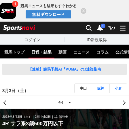
競馬ニュースも結果もすぐわかる
閉じる
スポーツナビ
検索
通知
i
ログイン
ID新規取得
競馬トップ
日程・結果
動画
ニュース
コラム
公式情
【連載】競馬予想AI『VUMA』の3連複指南
中山
阪神
小倉
3月3日（土）
2018年3月3日（土）
2回中山3日
11:40発走
4R サラ系3歳500万円以下