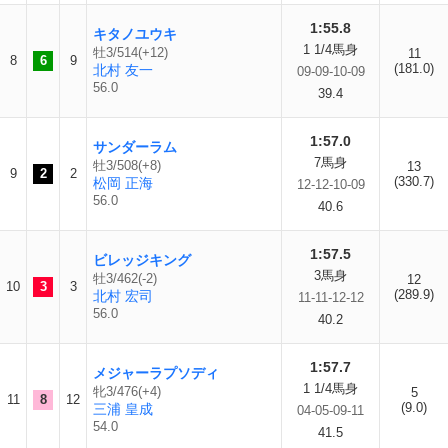
1:55.8
キタノユウキ
1 1/4馬身
牡3/514(+12)
11
8
6
9
(181.0)
北村 友一
09-09-10-09
56.0
39.4
1:57.0
サンダーラム
7馬身
牡3/508(+8)
13
9
2
2
(330.7)
松岡 正海
12-12-10-09
56.0
40.6
1:57.5
ビレッジキング
3馬身
牡3/462(-2)
12
10
3
3
(289.9)
北村 宏司
11-11-12-12
56.0
40.2
1:57.7
メジャーラプソディ
1 1/4馬身
牝3/476(+4)
5
11
8
12
(9.0)
三浦 皇成
04-05-09-11
54.0
41.5