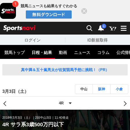
競馬ニュースも結果もすぐわかる
閉じる
スポーツナビ
検索
通知
i
ログイン
ID新規取得
競馬トップ
日程・結果
動画
ニュース
コラム
公式情
真中満＆五十嵐亮太が佐賀競馬予想に挑戦！（PR）
中山
阪神
小倉
3月3日（土）
2018年3月3日（土）
2回中山3日
11:40発走
4R サラ系3歳500万円以下