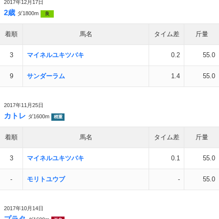
2017年12月17日
2歳
ダ1800m
良
着順
馬名
タイム差
斤量
3
マイネルユキツバキ
0.2
55.0
9
サンダーラム
1.4
55.0
2017年11月25日
カトレ
ダ1600m
稍重
着順
馬名
タイム差
斤量
3
マイネルユキツバキ
0.1
55.0
-
モリトユウブ
-
55.0
2017年10月14日
プラタ