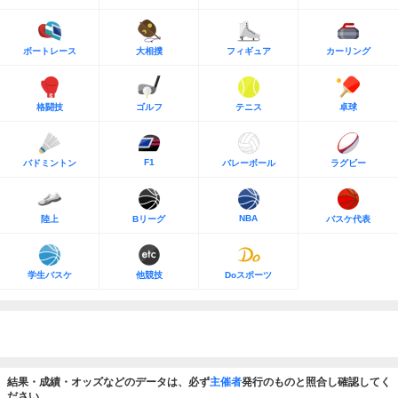
ボートレース
大相撲
フィギュア
カーリング
格闘技
ゴルフ
テニス
卓球
F1
バドミントン
バレーボール
ラグビー
NBA
陸上
Bリーグ
バスケ代表
学生バスケ
他競技
Doスポーツ
結果・成績・オッズなどのデータは、必ず
主催者
発行のものと照合し確認してく
ださい。