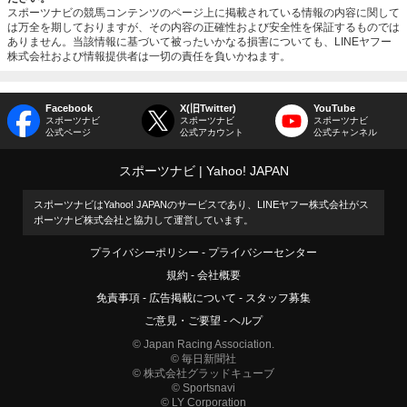
スポーツナビの競馬コンテンツのページ上に掲載されている情報の内容に関して
は万全を期しておりますが、その内容の正確性および安全性を保証するものでは
ありません。当該情報に基づいて被ったいかなる損害についても、LINEヤフー
株式会社および情報提供者は一切の責任を負いかねます。
Facebook
X(旧Twitter)
YouTube
スポーツナビ
スポーツナビ
スポーツナビ
公式ページ
公式アカウント
公式チャンネル
スポーツナビ
Yahoo! JAPAN
スポーツナビはYahoo! JAPANのサービスであり、LINEヤフー株式会社がス
ポーツナビ株式会社と協力して運営しています。
プライバシーポリシー
プライバシーセンター
規約
会社概要
免責事項
広告掲載について
スタッフ募集
ご意見・ご要望
ヘルプ
© Japan Racing Association.
© 毎日新聞社
© 株式会社グラッドキューブ
© Sportsnavi
© LY Corporation