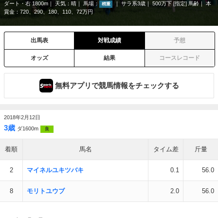
ダート・右 1800m
天気：
晴
馬場：
サラ系3歳
500万下 [指定] 馬齢
本
稍重
賞金：720、290、180、110、72万円
出馬表
対戦成績
予想
オッズ
結果
コースレコード
無料アプリで競馬情報をチェックする
2018年2月12日
3歳
ダ1600m
良
着順
馬名
タイム差
斤量
2
マイネルユキツバキ
0.1
56.0
8
モリトユウブ
2.0
56.0