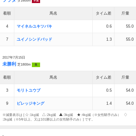
ダ1600m
不良
着順
馬名
タイム差
斤量
4
マイネルユキツバキ
0.6
55.0
7
ユイノシンドバッド
1.3
55.0
2017年7月15日
未勝利
芝1800m
良
着順
馬名
タイム差
斤量
3
モリトユウブ
0.5
54.0
9
ビレッジキング
1.4
54.0
※減量表示は [
:1kg減
:2kg減
:3kg減
:4kg減（※女性騎手のみ）
:2kg減（※5年以上、又は101勝以上の女性騎手のみ）] です。