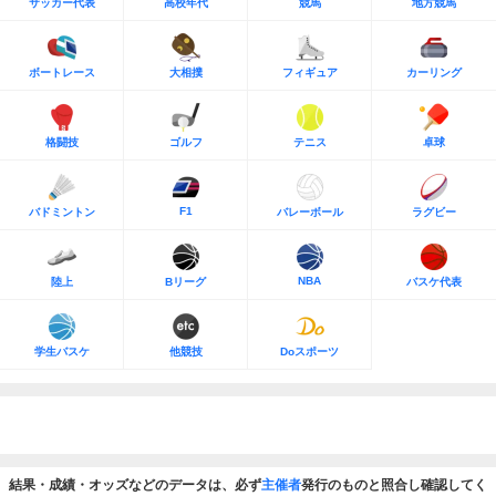
サッカー代表
高校年代
競馬
地方競馬
ボートレース
大相撲
フィギュア
カーリング
格闘技
ゴルフ
テニス
卓球
F1
バドミントン
バレーボール
ラグビー
NBA
陸上
Bリーグ
バスケ代表
学生バスケ
他競技
Doスポーツ
結果・成績・オッズなどのデータは、必ず
主催者
発行のものと照合し確認してく