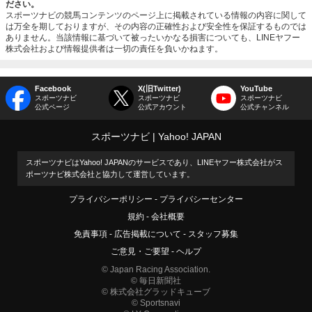
ださい。
スポーツナビの競馬コンテンツのページ上に掲載されている情報の内容に関して
は万全を期しておりますが、その内容の正確性および安全性を保証するものでは
ありません。当該情報に基づいて被ったいかなる損害についても、LINEヤフー
株式会社および情報提供者は一切の責任を負いかねます。
Facebook
X(旧Twitter)
YouTube
スポーツナビ
スポーツナビ
スポーツナビ
公式ページ
公式アカウント
公式チャンネル
スポーツナビ
Yahoo! JAPAN
スポーツナビはYahoo! JAPANのサービスであり、LINEヤフー株式会社がス
ポーツナビ株式会社と協力して運営しています。
プライバシーポリシー
プライバシーセンター
規約
会社概要
免責事項
広告掲載について
スタッフ募集
ご意見・ご要望
ヘルプ
© Japan Racing Association.
© 毎日新聞社
© 株式会社グラッドキューブ
© Sportsnavi