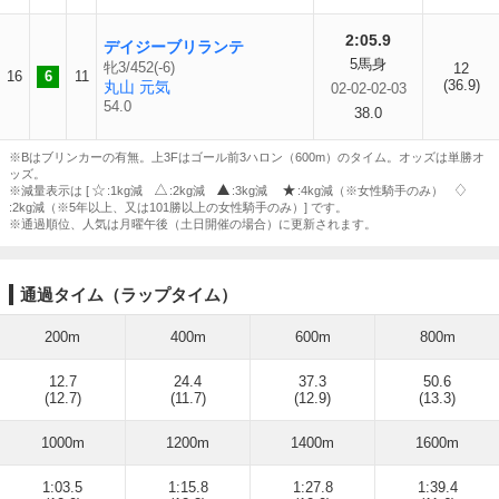
2:05.9
デイジーブリランテ
5馬身
牝3/452(-6)
12
16
6
11
(36.9)
丸山 元気
02-02-02-03
54.0
38.0
※Bはブリンカーの有無。上3Fはゴール前3ハロン（600m）のタイム。オッズは単勝オ
ッズ。
※減量表示は [
:1kg減
:2kg減
:3kg減
:4kg減（※女性騎手のみ）
:2kg減（※5年以上、又は101勝以上の女性騎手のみ）] です。
※通過順位、人気は月曜午後（土日開催の場合）に更新されます。
通過タイム（ラップタイム）
200m
400m
600m
800m
12.7
24.4
37.3
50.6
(12.7)
(11.7)
(12.9)
(13.3)
1000m
1200m
1400m
1600m
1:03.5
1:15.8
1:27.8
1:39.4