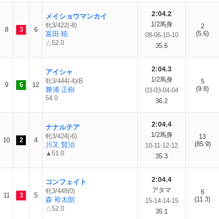
2:04.2
メイショウマンカイ
1/2馬身
牝3/422(-8)
2
8
3
6
富田 暁
(5.6)
08-06-10-10
△52.0
35.6
2:04.3
アイシャ
1/2馬身
牝3/444(-4)/B
5
9
6
12
(9.8)
勝浦 正樹
03-03-04-04
54.0
36.2
2:04.4
ナナルテア
1/2馬身
牝3/424(-6)
13
10
2
4
(85.9)
川又 賢治
10-11-12-12
▲51.0
35.3
2:04.4
コンフェイト
アタマ
牝3/448(0)
6
11
3
5
森 裕太朗
(11.3)
15-14-14-15
△52.0
35.1