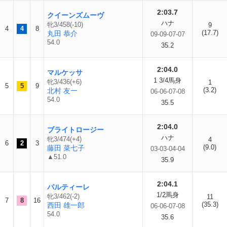
2:03.7
クイーンズムーヴ
ハナ
牝3/458(-10)
9
4
4
8
(17.7)
丸田 恭介
09-09-07-07
54.0
35.2
2:04.0
マルケッサ
1 3/4馬身
牝3/436(+6)
1
5
5
9
(3.2)
北村 友一
06-06-07-08
54.0
35.5
2:04.0
ブライトロージー
ハナ
牝3/474(+4)
4
6
2
3
(9.0)
藤田 菜七子
03-03-04-04
▲51.0
35.9
2:04.1
パルティーレ
1/2馬身
牝3/462(-2)
11
7
8
16
(35.3)
西田 雄一郎
06-06-07-08
54.0
35.6