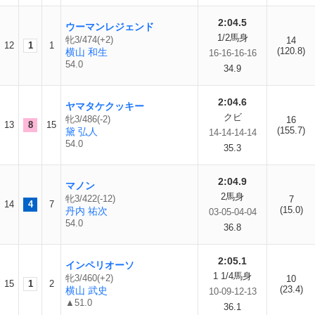
2:04.5
ウーマンレジェンド
1/2馬身
牝3/474(+2)
14
12
1
1
(120.8)
横山 和生
16-16-16-16
54.0
34.9
2:04.6
ヤマタケクッキー
クビ
牝3/486(-2)
16
13
8
15
(155.7)
黛 弘人
14-14-14-14
54.0
35.3
2:04.9
マノン
2馬身
牝3/422(-12)
7
14
4
7
(15.0)
丹内 祐次
03-05-04-04
54.0
36.8
2:05.1
インペリオーソ
1 1/4馬身
牝3/460(+2)
10
15
1
2
(23.4)
横山 武史
10-09-12-13
▲51.0
36.1