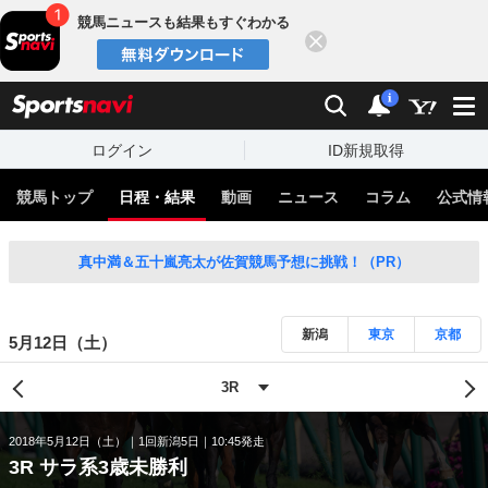
競馬ニュースも結果もすぐわかる
閉じる
スポーツナビ
検索
通知
i
ログイン
ID新規取得
競馬トップ
日程・結果
動画
ニュース
コラム
公式情
真中満＆五十嵐亮太が佐賀競馬予想に挑戦！（PR）
新潟
東京
京都
5月12日（土）
2018年5月12日（土）
1回新潟5日
10:45発走
3R サラ系3歳未勝利