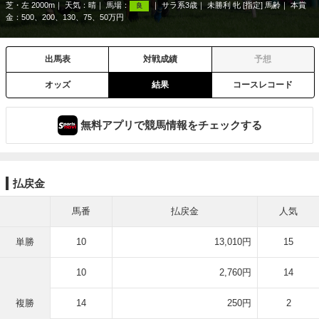
芝・左 2000m
天気：
晴
馬場：
サラ系3歳
未勝利 牝 [指定] 馬齢
本賞
良
金：500、200、130、75、50万円
出馬表
対戦成績
予想
オッズ
結果
コースレコード
無料アプリで競馬情報をチェックする
払戻金
馬番
払戻金
人気
単勝
10
13,010円
15
10
2,760円
14
複勝
14
250円
2