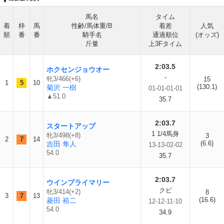
馬名
タイム
着
枠
馬
性齢/馬体重/B
着差
人気
順
番
番
騎手名
通過順位
(オッズ)
斤量
上3Fタイム
2:03.5
ホクセンジョウオー
-
牝3/466(+6)
15
1
5
10
(130.1)
菊沢 一樹
01-01-01-01
▲51.0
35.7
2:03.7
スタートアップ
1 1/4馬身
牝3/498(+8)
3
2
7
14
(6.6)
吉田 隼人
13-13-02-02
54.0
35.7
2:03.7
ウインプライマリー
クビ
牝3/414(+2)
8
3
7
13
(16.6)
菱田 裕二
12-12-11-10
54.0
34.9