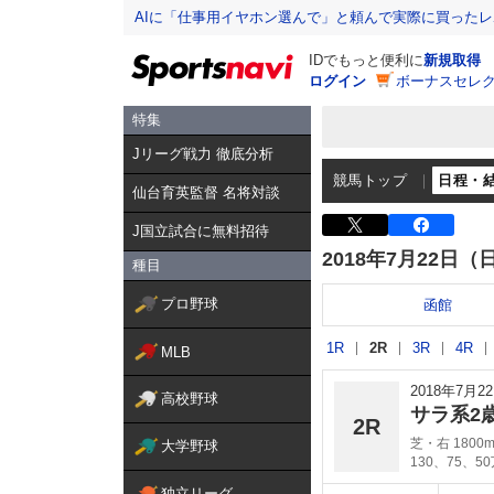
AIに「仕事用イヤホン選んで」と頼んで実際に買った
IDでもっと便利に
新規取得
ログイン
ボーナスセレク
特集
Jリーグ戦力 徹底分析
競馬トップ
日程・
仙台育英監督 名将対談
J国立試合に無料招待
2018年7月22日（
種目
プロ野球
函館
1R
2R
3R
4R
MLB
2018年7月
高校野球
サラ系2
2R
芝・右 1800
大学野球
130、75、5
独立リーグ