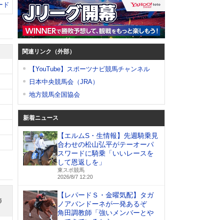
ード
関連リンク（外部）
【YouTube】スポーツナビ競馬チャンネル
日本中央競馬会（JRA）
地方競馬全国協会
新着ニュース
【エルムS・生情報】先週騎乗見
合わせの松山弘平がテーオーパ
スワードに騎乗「いいレースを
して恩返しを」
東スポ競馬
2026/8/7 12:20
【レパードＳ・金曜気配】タガ
師
ノアバンドーネが一発あるぞ
角田調教師「強いメンバーとや