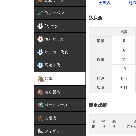
出馬表
対
侍ジャパン
払戻金
Jリーグ
馬番
海外サッカー
6
単勝
6
サッカー代表
複勝
11
高校年代
10
競馬
枠連
6-8
馬連
6-11
地方競馬
競走成績
ボートレース
大相撲
着
枠
馬
順
番
番
性齢/
フィギュア