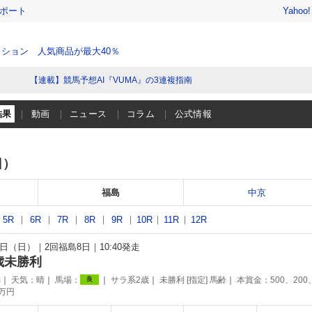
レポート
Yahoo
ション 人気商品が最大40％
【連載】競馬予想AI『VUMA』の3連複指南
結果
動画
ニュース
コラム
公式情報
日）
福島
中京
5R
6R
7R
8R
9R
10R
11R
12R
22日（日）
2回福島8日
10:40発走
歳未勝利
m
天気：
晴
馬場：
サラ系2歳
未勝利 [指定] 馬齢
本賞金：500、200
良
0万円