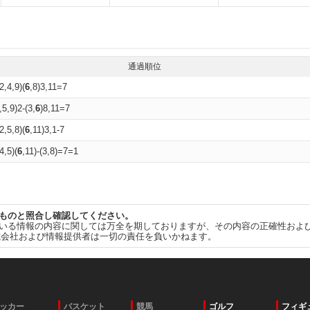
通過順位
2,4,9)(
6
,8)3,11=7
,5,9)2-(3,
6
)8,11=7
2,5,8)(
6
,11)3,1-7
4,5)(
6
,11)-(3,8)=7=1
ものと照合し確認してください。
いる情報の内容に関しては万全を期しておりますが、その内容の正確性およ
式会社および情報提供者は一切の責任を負いかねます。
ッカー
バスケット
競馬
ゴルフ
フィギ