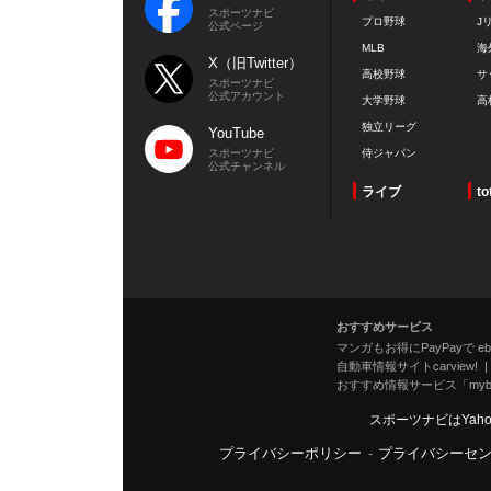
スポーツナビ
プロ野球
J
公式ページ
MLB
海
X（旧Twitter）
高校野球
サ
スポーツナビ
公式アカウント
大学野球
高
独立リーグ
YouTube
スポーツナビ
侍ジャパン
公式チャンネル
ライブ
to
おすすめサービス
マンガもお得にPayPayで eboo
自動車情報サイトcarview!
おすすめ情報サービス「mybe
スポーツナビはYah
プライバシーポリシー
-
プライバシーセ