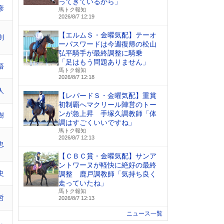
ってきているから」
彦
馬トク報知
2026/8/7 12:19
【エルムＳ・金曜気配】テーオ
則
ーパスワードは今週復帰の松山
弘平騎手が最終調整に騎乗
「足はもう問題ありません」
悟
馬トク報知
2026/8/7 12:18
人
【レパードＳ・金曜気配】重賞
初制覇へマクリール陣営のトー
ンが急上昇 手塚久調教師「体
樹
調はすごくいいですね」
馬トク報知
2026/8/7 12:13
忠
【ＣＢＣ賞・金曜気配】サンア
ントワーヌが軽快に絶好の最終
史
調整 鹿戸調教師「気持ち良く
走っていたね」
馬トク報知
哲
2026/8/7 12:13
ニュース一覧