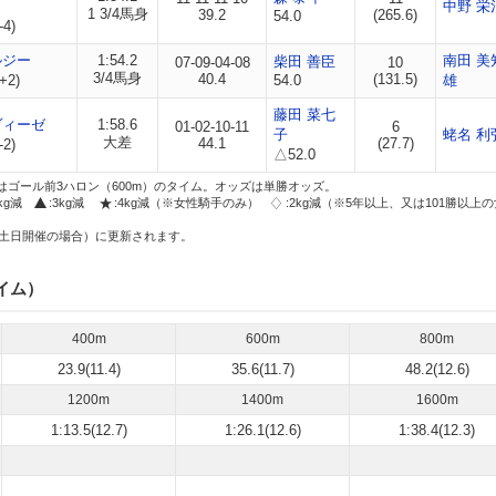
中野 栄
1 3/4馬身
39.2
(265.6)
54.0
-4)
ルジー
1:54.2
南田 美
柴田 善臣
07-09-04-08
10
3/4馬身
40.4
(131.5)
+2)
54.0
雄
藤田 菜七
ヴィーゼ
1:58.6
01-02-10-11
6
子
蛯名 利
大差
44.1
(27.7)
-2)
△52.0
はゴール前3ハロン（600m）のタイム。オッズは単勝オッズ。
2kg減
:3kg減
:4kg減（※女性騎手のみ）
:2kg減（※5年以上、又は101勝以上
土日開催の場合）に更新されます。
イム）
400m
600m
800m
23.9(11.4)
35.6(11.7)
48.2(12.6)
1200m
1400m
1600m
1:13.5(12.7)
1:26.1(12.6)
1:38.4(12.3)