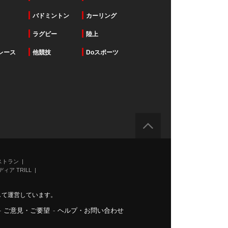
バドミントン
カーリング
ラグビー
陸上
レース
他競技
Doスポーツ
ストラン
ィア TRILL
力して運営しています。
-
ご意見・ご要望
-
ヘルプ・お問い合わせ