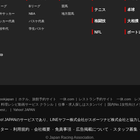
リーグ
Bリーグ
競馬
テニス
卓球
外サッカー
NBA
地方競馬
格闘技
大相撲
ッカー代表
バスケ代表
校年代
学生バスケ
NFL
ボート
to
kjapan
ホテル、旅館予約サイト 一休.com
レストラン予約サイト 一休.com レ
料理レシピ動画サービス クラシル
仕事・求人探しはスタンバイ
国内No.1女性向けメデ
st」
Yahoo! JAPAN
oo! JAPANのサービスであり、LINEヤフー株式会社がスポーツナビ株式会社と協
ンター
-
利用規約
-
会社概要
-
免責事項
-
広告掲載について
-
スタッフ募集
© Japan Racing Association.