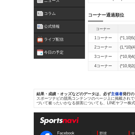
ニュース
コラム
コーナー通過順位
公式情報
コーナー
1コーナー
(*1,10)5(
ライブ配信
2コーナー
(1,*10)(4
今日の予定
3コーナー
(*10,9)4(
4コーナー
(*10,9)2(
結果・成績・オッズなどのデータは、必ず
主催者
発行の
スポーツナビの競馬コンテンツのページ上に掲載されて
づいて被ったいかなる損害についても、LINEヤフー株
Facebook
野球
サ