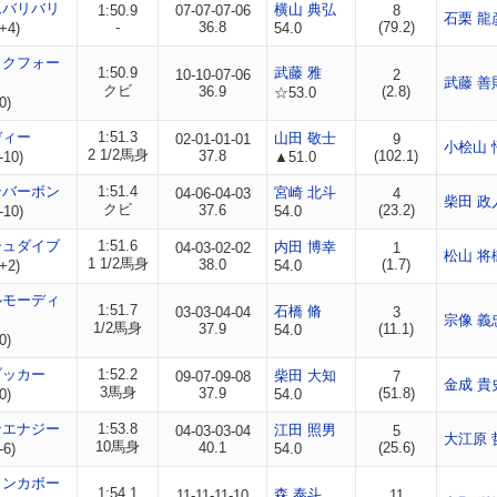
ムバリバリ
横山 典弘
1:50.9
07-07-07-06
8
石栗 龍
-
36.8
(79.2)
+4)
54.0
ックフォー
1:50.9
武藤 雅
10-10-07-06
2
武藤 善
クビ
36.9
(2.8)
☆53.0
0)
ディー
1:51.3
山田 敬士
02-01-01-01
9
小桧山 
2 1/2馬身
37.8
(102.1)
-10)
▲51.0
ンバーボン
1:51.4
宮崎 北斗
04-06-04-03
4
柴田 政
クビ
37.6
(23.2)
-10)
54.0
シュダイブ
1:51.6
内田 博幸
04-03-02-02
1
松山 将
1 1/2馬身
38.0
(1.7)
+2)
54.0
ルモーディ
1:51.7
石橋 脩
03-03-04-04
3
宗像 義
1/2馬身
37.9
(11.1)
54.0
0)
ブッカー
1:52.2
柴田 大知
09-07-09-08
7
金成 貴
3馬身
37.9
(51.8)
0)
54.0
ンエナジー
1:53.8
江田 照男
04-03-03-04
5
大江原 
10馬身
40.1
(25.6)
-6)
54.0
ランカボー
1:54.1
森 泰斗
11-11-11-10
11