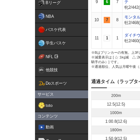
9
6
7
テ
Bリーグ
牝2/442(
NBA
モンタ
10
7
8
牡2/468(
バスケ代表
ダイチ
11
1
1
牡2/460(
学生バスケ
※Bはブリンカーの有無。上3F
NFL
※減量表示は [
:1kg減
:
騎手のみ）] です。
※通過順位、人気は月曜午後（
他競技
通過タイム（ラップタ
Doスポーツ
サービス
200m
12.5(12.5)
toto
1000m
コンテンツ
1:00.8(12.6)
動画
1800m
1:50.9(12.5)