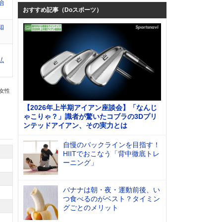
治
おすすめ記事（Doスポーツ）
知
弘
の女性
【2026年上半期アイアン座談会】「なんじ
ゃこりゃ？」識者が驚いたコブラの3Dプリ
ンテッドアイアン、その実力とは
自慢のバックラインを目指す！
HIITでおこなう「背中徹底トレ
ーニング」
バナナは朝・夜・運動前後、い
つ食べるのがベスト？タイミン
グごとのメリット