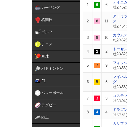
テイエ
1
6
6
牡2/452(
カーリング
アトミ
格闘技
2
8
11
ス
牡2/454(
ゴルフ
カウム
3
8
10
牝2/462(
テニス
トーセ
4
2
2
牡2/452(
卓球
フィッ
5
7
9
牡2/456(
バドミントン
マイネ
F1
6
5
5
グ
牡2/458(
バレーボール
コスモ
7
3
3
牡2/404(
ラグビー
ドラゴ
8
4
4
牡2/454(
陸上
カサブ