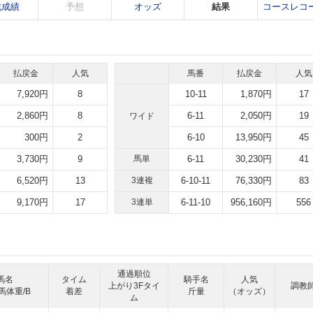
戦成績
予想
オッズ
結果
コースレコ
払戻金
人気
馬番
払戻金
人気
7,920円
8
10-11
1,870円
17
2,860円
8
6-11
2,050円
19
ワイド
300円
2
6-10
13,950円
45
3,730円
9
馬単
6-11
30,230円
41
6,520円
13
3連複
6-10-11
76,330円
83
9,170円
17
3連単
6-11-10
956,160円
556
通過順位
馬名
タイム
騎手名
人気
上がり3Fタイ
調教
馬体重/B
着差
斤量
（オッズ）
ム