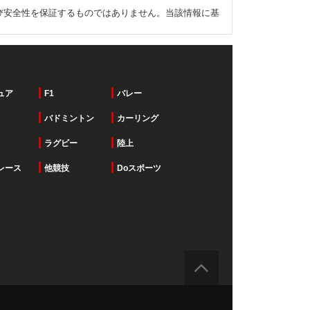
び安全性を保証するものではありません。当該情報に基
ュア
F1
バレー
バドミントン
カーリング
ラグビー
陸上
レース
他競技
Doスポーツ