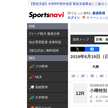
【緊急支援】令和8年熊本地震 緊急支援募金にご協力く
IDでもっと便利に
新規取得
ログイン
ヤフーショッピ
特集
Jリーグ戦力 徹底分析
競馬トップ
日程・
仙台育英監督 名将対談
J国立試合に無料招待
2018年8月19日（
種目
プロ野球
札幌
1R
2R
3R
4R
MLB
2018年8月
高校野球
小樽特
12R
芝・右 1200
大学野球
金：1050、4
独立リーグ