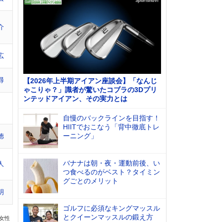
介
広
尋
【2026年上半期アイアン座談会】「なんじ
ゃこりゃ？」識者が驚いたコブラの3Dプリ
ンテッドアイアン、その実力とは
自慢のバックラインを目指す！
HIITでおこなう「背中徹底トレ
ーニング」
徳
バナナは朝・夜・運動前後、い
人
つ食べるのがベスト？タイミン
グごとのメリット
明
ゴルフに必須なキングマッスル
とクイーンマッスルの鍛え方
の女性