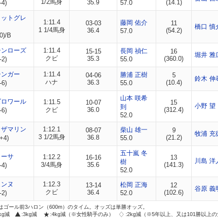
1/2馬身
35.9
(14.1)
-4)
57.0
ャットグレ
1:11.4
藤岡 佑介
03-03
11
橋口 慎
1 1/4馬身
36.4
(54.2)
57.0
0)/B
シンローズ
1:11.4
長岡 禎仁
15-15
16
堀井 雅
クビ
35.3
(360.0)
-2)
55.0
シンガー
1:11.4
勝浦 正樹
04-06
5
鈴木 伸
ハナ
36.3
(10.4)
-6)
55.0
山本 咲希
ズロワール
1:11.5
10-07
15
小野 望
到
クビ
36.0
(312.4)
-6)
52.0
トザマリン
1:12.1
柴山 雄一
08-07
9
牧浦 充
3 1/2馬身
36.8
(21.2)
+4)
55.0
五十嵐 冬
ィーサ
1:12.2
16-16
13
川島 洋
樹
3/4馬身
35.6
(141.3)
-4)
52.0
ェンヌ
1:12.3
松岡 正海
13-14
12
谷原 義
クビ
36.4
(102.6)
-2)
52.0
はゴール前3ハロン（600m）のタイム。オッズは単勝オッズ。
2kg減
:3kg減
:4kg減（※女性騎手のみ）
:2kg減（※5年以上、又は101勝以上