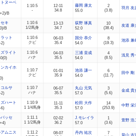
ットヌーベ
藤岡 康太
1:10.5
12-11
2
羽月 友
-
34.8
(3.8)
55.0
+2)/B
キセキ
1:10.6
荻野 琢真
13-13
10
友道 康
1/2馬身
34.7
(38.4)
0)/B
52.0
カラット
1:10.6
国分 恭介
06-03
8
池添 兼
クビ
35.4
(19.3)
-2)
54.0
ラズライト
1:10.6
三浦 皇成
04-03
4
浅見 秀
ハナ
35.5
(8.5)
0(0)
54.0
ャンカイホ
1:10.7
池添 謙一
01-01
6
田中 剛
クビ
35.9
(11.7)
54.0
0)
トコルサ
1:10.7
丸山 元気
06-07
3
金成 貴
ハナ
35.5
(5.6)
-2)
57.0
イズハート
1:10.9
松田 大作
11-11
14
中野 栄
1 1/4馬身
35.3
(253.9)
-6)
57.0
ルパッセ
1:11.1
J.モレイラ
02-02
1
萱野 浩
1 1/2馬身
36.2
(3.6)
+4)
57.0
ルアムニス
1:11.2
丹内 祐次
08-07
7
畠山 吉