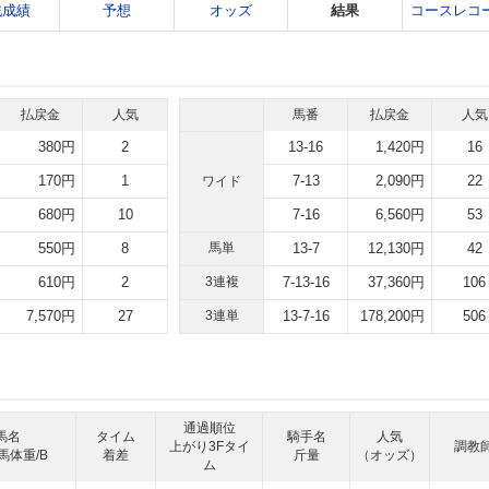
戦成績
予想
オッズ
結果
コースレコ
払戻金
人気
馬番
払戻金
人気
380円
2
13-16
1,420円
16
170円
1
7-13
2,090円
22
ワイド
680円
10
7-16
6,560円
53
550円
8
馬単
13-7
12,130円
42
610円
2
3連複
7-13-16
37,360円
106
7,570円
27
3連単
13-7-16
178,200円
506
通過順位
馬名
タイム
騎手名
人気
上がり3Fタイ
調教
馬体重/B
着差
斤量
（オッズ）
ム