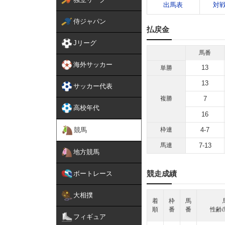
出馬表
対
侍ジャパン
払戻金
Jリーグ
馬番
海外サッカー
13
単勝
13
サッカー代表
複勝
7
高校年代
16
競馬
枠連
4-7
馬連
7-13
地方競馬
競走成績
ボートレース
大相撲
着
枠
馬
順
番
番
性齢/
フィギュア