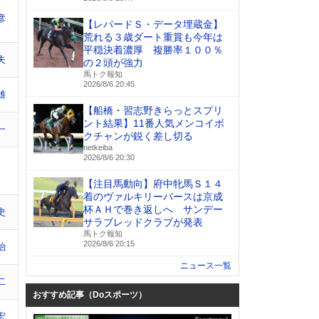
彦
【レパードＳ・データ埋蔵金】
荒れる３歳ダート重賞も今年は
平穏決着濃厚 複勝率１００％
夫
の２頭が強力
馬トク報知
2026/8/6 20:45
雄
【船橋・習志野きらっとスプリ
ント結果】11番人気メンコイボ
一
クチャンが鋭く差し切る
netkeiba
2026/8/6 20:30
【注目馬動向】府中牝馬Ｓ１４
着のヴァルキリーバースは京成
杯ＡＨで巻き返しへ サンデー
史
サラブレッドクラブが発表
馬トク報知
2026/8/6 20:15
治
ニュース一覧
二
おすすめ記事（Doスポーツ）
宏