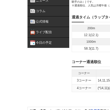
ニュース
騎手のみ）] です。
※通過順位、人気は月曜午後（
コラム
通過タイム（ラップタ
公式情報
200m
ライブ配信
12.1(12.1)
1000m
今日の予定
58.3(11.7)
コーナー通過順位
コーナー
3コーナー
14,11,15
4コーナー
(*14,11)(