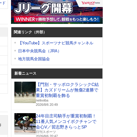
ード
関連リンク（外部）
【YouTube】スポーツナビ競馬チャンネル
日本中央競馬会（JRA）
地方競馬全国協会
新着ニュース
【門別・サッポロクラシックC結
果】カズドリームが無傷2連勝で
重賞初制覇を飾る
netkeiba
2026/8/6 20:49
24年目庄司騎手が重賞初制覇！
11番人気メンコイボクチャンで
師
会心V／習志野きらっとSP
日刊スポーツ
2026/8/6 20:47