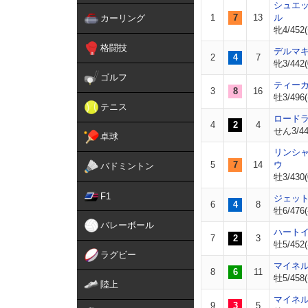
シュエ
1
7
13
ル
カーリング
牝4/452(
格闘技
デルマ
2
4
7
牝3/442(
ゴルフ
ティー
3
8
16
牡3/496(
テニス
ロード
4
2
4
せん3/44
卓球
リンシ
5
7
14
ウ
バドミントン
牡3/430(
F1
ジェッ
6
4
8
牡6/476(
バレーボール
ハート
7
2
3
牡5/452(
ラグビー
マイネ
8
6
11
牡5/458(
陸上
マイネ
9
3
5