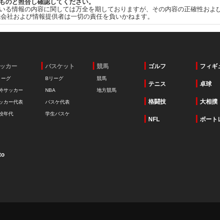
ものと照合し確認してください。
いる情報の内容に関しては万全を期しておりますが、その内容の正確性およ
式会社および情報提供者は一切の責任を負いかねます。
ッカー
バスケット
競馬
ゴルフ
フィギ
リーグ
Bリーグ
競馬
テニス
卓球
外サッカー
NBA
地方競馬
格闘技
大相撲
ッカー代表
バスケ代表
校年代
学生バスケ
NFL
ボート
to