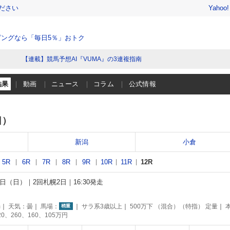
ださい
Yahoo
ングなら「毎日5％」おトク
【連載】競馬予想AI『VUMA』の3連複指南
結果
動画
ニュース
コラム
公式情報
日）
新潟
小倉
5R
6R
7R
8R
9R
10R
11R
12R
19日（日）
2回札幌2日
16:30発走
別
m
天気：
曇
馬場：
サラ系3歳以上
500万下 （混合）（特指） 定量
稍重
20、260、160、105万円