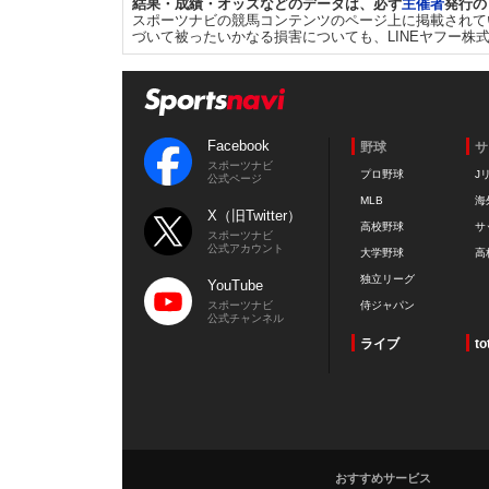
結果・成績・オッズなどのデータは、必ず
主催者
発行の
スポーツナビの競馬コンテンツのページ上に掲載されて
づいて被ったいかなる損害についても、LINEヤフー株
Facebook
野球
サ
スポーツナビ
プロ野球
J
公式ページ
MLB
海
X（旧Twitter）
高校野球
サ
スポーツナビ
公式アカウント
大学野球
高
独立リーグ
YouTube
スポーツナビ
侍ジャパン
公式チャンネル
ライブ
to
おすすめサービス