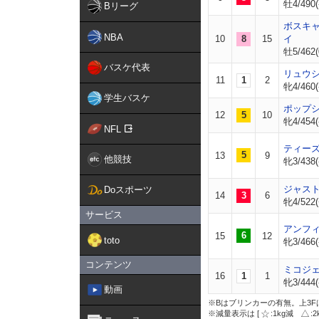
牡4/490(
Bリーグ
ボスキ
NBA
10
8
15
イ
牡5/462(
バスケ代表
リュウ
11
1
2
牝4/460(
学生バスケ
ポップ
12
5
10
牝4/454(
NFL
ティー
5
13
9
他競技
牝3/438(
ジャス
Doスポーツ
14
3
6
牝4/522(
サービス
アンフ
6
15
12
toto
牝3/466(
コンテンツ
ミコジ
16
1
1
牝3/444(
動画
※Bはブリンカーの有無。上3F
※減量表示は [
:1kg減
: