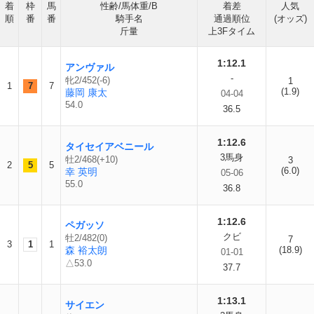
着
枠
馬
性齢/馬体重/B
着差
人気
順
番
番
騎手名
通過順位
(オッズ)
斤量
上3Fタイム
1:12.1
アンヴァル
-
牝2/452(-6)
1
1
7
7
(1.9)
藤岡 康太
04-04
54.0
36.5
1:12.6
タイセイアベニール
3馬身
牡2/468(+10)
3
2
5
5
(6.0)
幸 英明
05-06
55.0
36.8
1:12.6
ペガッソ
クビ
牡2/482(0)
7
3
1
1
森 裕太朗
(18.9)
01-01
△53.0
37.7
1:13.1
サイエン