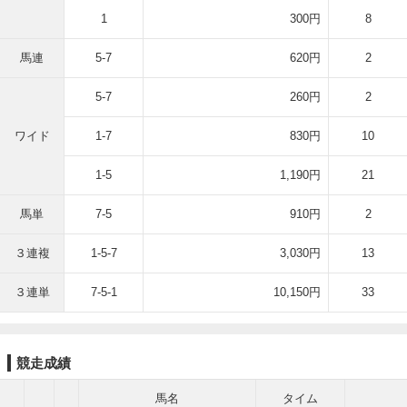
1
300円
8
馬連
5-7
620円
2
5-7
260円
2
ワイド
1-7
830円
10
1-5
1,190円
21
馬単
7-5
910円
2
３連複
1-5-7
3,030円
13
３連単
7-5-1
10,150円
33
競走成績
馬名
タイム