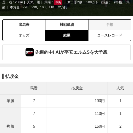
芝・右 1200m
天気：
雨
馬場：
サラ系2歳
500万下 （混合）（特指） 馬
不良
齢
本賞金：720、290、180、110、72万円
出馬表
対戦成績
予想
オッズ
結果
コースレコード
先週的中! AIが平安エルムSを大予想
払戻金
馬番
払戻金
人気
単勝
7
190円
1
7
110円
1
複勝
5
150円
2