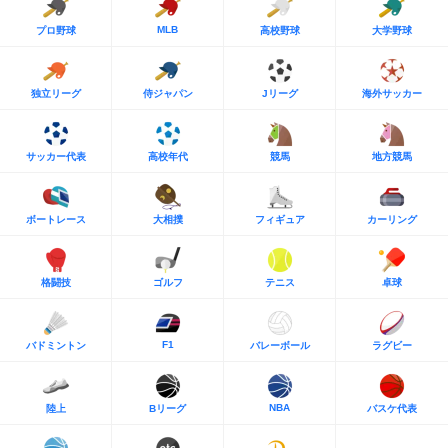
MLB
プロ野球
高校野球
大学野球
独立リーグ
侍ジャパン
Jリーグ
海外サッカー
サッカー代表
高校年代
競馬
地方競馬
ボートレース
大相撲
フィギュア
カーリング
格闘技
ゴルフ
テニス
卓球
F1
バドミントン
バレーボール
ラグビー
NBA
陸上
Bリーグ
バスケ代表