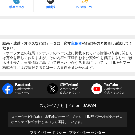
学生バスケ
他競技
Doスポーツ
結果・成績・オッズなどのデータは、必ず
主催者
発行のものと照合し確認してく
ださい。
スポーツナビの競馬コンテンツのページ上に掲載されている情報の内容に関して
は万全を期しておりますが、その内容の正確性および安全性を保証するものでは
ありません。当該情報に基づいて被ったいかなる損害についても、LINEヤフー
株式会社および情報提供者は一切の責任を負いかねます。
Facebook
X(旧Twitter)
YouTube
スポーツナビ
スポーツナビ
スポーツナビ
公式ページ
公式アカウント
公式チャンネル
スポーツナビ
Yahoo! JAPAN
スポーツナビはYahoo! JAPANのサービスであり、LINEヤフー株式会社がス
ポーツナビ株式会社と協力して運営しています。
プライバシーポリシー
プライバシーセンター