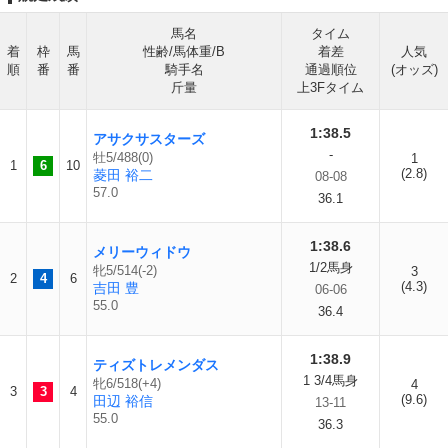
馬名
タイム
着
枠
馬
性齢/馬体重/B
着差
人気
順
番
番
騎手名
通過順位
(オッズ)
斤量
上3Fタイム
1:38.5
アサクサスターズ
-
牡5/488(0)
1
1
6
10
(2.8)
菱田 裕二
08-08
57.0
36.1
1:38.6
メリーウィドウ
1/2馬身
牝5/514(-2)
3
2
4
6
(4.3)
吉田 豊
06-06
55.0
36.4
1:38.9
ティズトレメンダス
1 3/4馬身
牝6/518(+4)
4
3
3
4
(9.6)
田辺 裕信
13-11
55.0
36.3