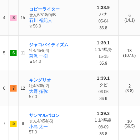
1:38.9
コピーライター
ハナ
せん6/518(0)/B
6
4
8
15
石川 裕紀人
(14.1)
05-04
☆56.0
36.8
1:39.1
ジャコバイティズム
1 1/4馬身
牡4/464(-4)
13
5
6
11
(107.8)
菊沢 一樹
15-15
▲54.0
35.9
1:39.1
キングリオ
クビ
牡4/508(-2)
2
6
7
12
(3.8)
大野 拓弥
06-06
57.0
36.9
1:39.3
サンマルバロン
1 1/4馬身
せん4/454(-6)
10
7
5
8
(66.5)
小島 太一
08-09
57.0
36.8