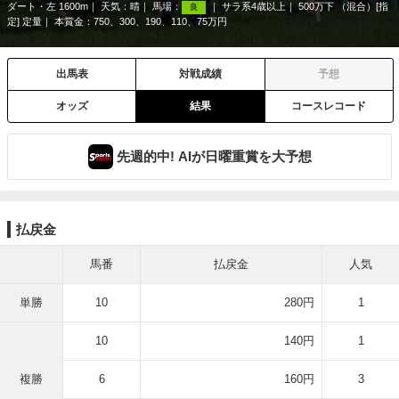
ダート・左 1600m
天気：
晴
馬場：
サラ系4歳以上
500万下 （混合）[指
良
定] 定量
本賞金：750、300、190、110、75万円
出馬表
対戦成績
予想
オッズ
結果
コースレコード
先週的中! AIが日曜重賞を大予想
払戻金
馬番
払戻金
人気
単勝
10
280円
1
10
140円
1
複勝
6
160円
3