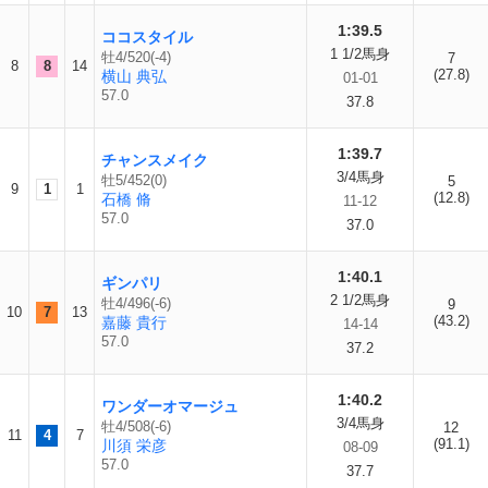
1:39.5
ココスタイル
1 1/2馬身
牡4/520(-4)
7
8
8
14
(27.8)
横山 典弘
01-01
57.0
37.8
1:39.7
チャンスメイク
3/4馬身
牡5/452(0)
5
9
1
1
(12.8)
石橋 脩
11-12
57.0
37.0
1:40.1
ギンパリ
2 1/2馬身
牡4/496(-6)
9
10
7
13
(43.2)
嘉藤 貴行
14-14
57.0
37.2
1:40.2
ワンダーオマージュ
3/4馬身
牡4/508(-6)
12
11
4
7
(91.1)
川須 栄彦
08-09
57.0
37.7