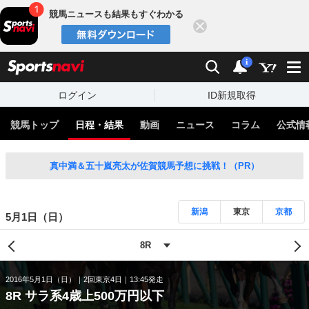
競馬ニュースも結果もすぐわかる
閉じる
スポーツナビ
検索
通知
i
ログイン
ID新規取得
競馬トップ
日程・結果
動画
ニュース
コラム
公式情
真中満＆五十嵐亮太が佐賀競馬予想に挑戦！（PR）
新潟
東京
京都
5月1日（日）
2016年5月1日（日）
2回東京4日
13:45発走
8R サラ系4歳上500万円以下