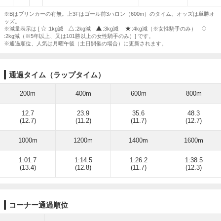
※Bはブリンカーの有無。上3Fはゴール前3ハロン（600m）のタイム。オッズは単勝オ
ッズ。
※減量表示は [
:1kg減
:2kg減
:3kg減
:4kg減（※女性騎手のみ）
:2kg減（※5年以上、又は101勝以上の女性騎手のみ）] です。
※通過順位、人気は月曜午後（土日開催の場合）に更新されます。
通過タイム（ラップタイム）
200m
400m
600m
800m
12.7
23.9
35.6
48.3
(12.7)
(11.2)
(11.7)
(12.7)
1000m
1200m
1400m
1600m
1:01.7
1:14.5
1:26.2
1:38.5
(13.4)
(12.8)
(11.7)
(12.3)
コーナー通過順位