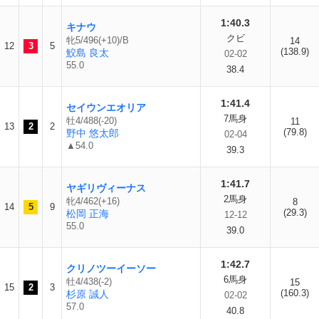
1:40.3
キナウ
クビ
牝5/496(+10)/B
14
12
3
5
(138.9)
鮫島 良太
02-02
55.0
38.4
1:41.4
セイウンエオリア
7馬身
牡4/488(-20)
11
13
2
2
(79.8)
野中 悠太郎
02-04
▲54.0
39.3
1:41.7
ヤギリヴィーナス
2馬身
牝4/462(+16)
8
14
5
9
(29.3)
松岡 正海
12-12
55.0
39.0
1:42.7
クリノツーイーソー
6馬身
牡4/438(-2)
15
15
2
3
(160.3)
杉原 誠人
02-02
57.0
40.8