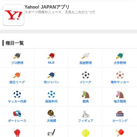
Yahoo! JAPANアプリ
スポーツ情報やニュース、天気もこれひとつで
種目一覧
MLB
プロ野球
高校野球
大学野球
独立リーグ
侍ジャパン
Jリーグ
海外サッカー
サッカー代表
高校年代
競馬
地方競馬
ボートレース
大相撲
フィギュア
カーリング