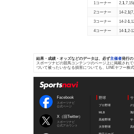
1コーナー
2,
1
,7,15
2コーナー
14-2,
1
(7
3コーナー
14-2-
1
,1
4コーナー
14-
1
,2-1
結果・成績・オッズなどのデータは、必ず
主催者
発行の
スポーツナビの競馬コンテンツのページ上に掲載されて
づいて被ったいかなる損害についても、LINEヤフー株
Facebook
野球
サ
スポーツナビ
プロ野球
J
公式ページ
MLB
海
X（旧Twitter）
高校野球
サ
スポーツナビ
公式アカウント
大学野球
高
独立リーグ