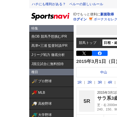
ハチにも権利がある？ ペルーの新しいルール
IDでもっと便利に
新規取得
ログイン
ボーナスセレク
特集
燕OB 競馬予想挑む/PR
競馬トップ
日程・
髙津×三浦 監督対談/PR
Jリーグ戦力 徹底分析
2015年3月1日（日
J国立試合に無料招待
種目
中山
プロ野球
1R
2R
3R
4R
MLB
2015年3月
サラ系3
5R
高校野球
芝・右 2000
240、150、
大学野球