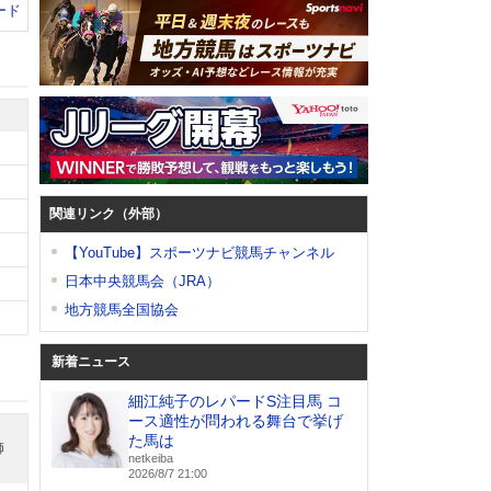
ード
関連リンク（外部）
【YouTube】スポーツナビ競馬チャンネル
日本中央競馬会（JRA）
地方競馬全国協会
新着ニュース
細江純子のレパードS注目馬 コ
ース適性が問われる舞台で挙げ
た馬は
師
netkeiba
2026/8/7 21:00