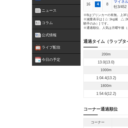
マイネ
16
4
8
牡3/452
ニュース
※Bはブリンカーの有無。上3F
※減量表示は [
:1kg減
:
コラム
騎手のみ）] です。
※通過順位、人気は月曜午後（
公式情報
通過タイム（ラップタ
ライブ配信
200m
今日の予定
13.0(13.0)
1000m
1:04.4(13.2)
1800m
1:54.6(12.2)
コーナー通過順位
コーナー