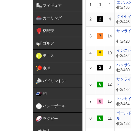
エアル
1
1
1
フィギュア
牝3/436
タイセ
カーリング
2
2
4
牡3/446
格闘技
サンラ
3
7
14
ー
牡3/428
ゴルフ
インス
4
5
10
テニス
牡3/452
ハクサ
5
2
3
卓球
牡3/460
サンラ
バドミントン
6
6
12
ト
牡3/482
F1
トウカ
7
8
15
牝3/464
バレーボール
ゴール
8
6
11
ル
ラグビー
牝3/432