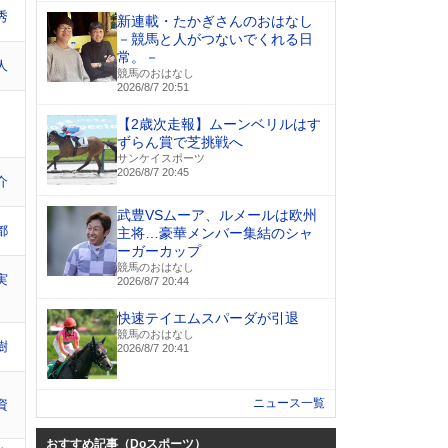
秀
新連載・たかぎさんのおはなし
－競馬と人がつないでくれる日
常。－
人
競馬のおはなし
2026/8/7 20:51
【2歳次走報】ムーンベリルはす
ずらん賞で芝挑戦へ
サンケイスポーツ
2026/8/7 20:45
介
武豊VSムーア、ルメールは欧州
都
主将…豪華メンバー集結のシャ
ーガーカップ
競馬のおはなし
実
2026/8/7 20:44
快速テイエムスパーダが引退
競馬のおはなし
樹
2026/8/7 20:41
ニュース一覧
資
おすすめ記事（Doスポーツ）