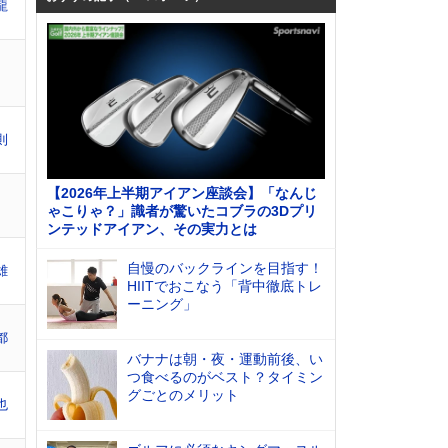
龍
則
【2026年上半期アイアン座談会】「なんじ
ゃこりゃ？」識者が驚いたコブラの3Dプリ
ンテッドアイアン、その実力とは
自慢のバックラインを目指す！
雄
HIITでおこなう「背中徹底トレ
ーニング」
都
バナナは朝・夜・運動前後、い
つ食べるのがベスト？タイミン
グごとのメリット
也