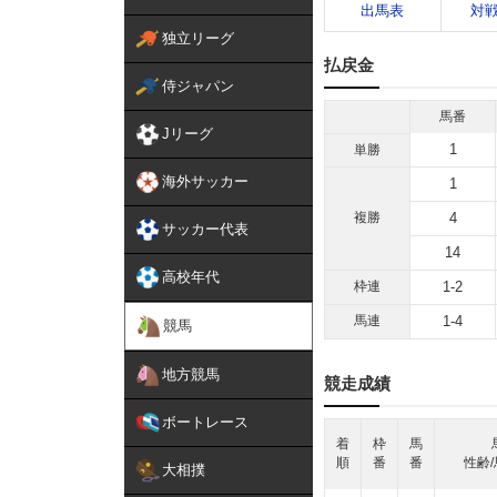
出馬表
対
独立リーグ
払戻金
侍ジャパン
馬番
Jリーグ
1
単勝
海外サッカー
1
複勝
4
サッカー代表
14
高校年代
枠連
1-2
馬連
1-4
競馬
地方競馬
競走成績
ボートレース
着
枠
馬
順
番
番
性齢/
大相撲