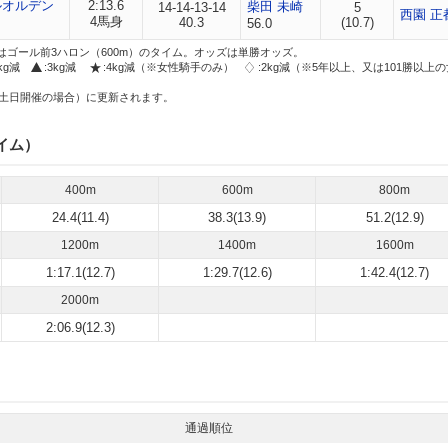
ルオルデン
2:13.6
柴田 未崎
14-14-13-14
5
西園 正
4馬身
40.3
(10.7)
56.0
はゴール前3ハロン（600m）のタイム。オッズは単勝オッズ。
2kg減
:3kg減
:4kg減（※女性騎手のみ）
:2kg減（※5年以上、又は101勝以上
土日開催の場合）に更新されます。
イム）
400m
600m
800m
24.4(11.4)
38.3(13.9)
51.2(12.9)
1200m
1400m
1600m
1:17.1(12.7)
1:29.7(12.6)
1:42.4(12.7)
2000m
2:06.9(12.3)
通過順位