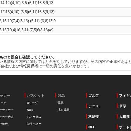
(14,12)(4,10)-3,5-(6,11)16-8,9,13
,12)15(4,10)-(3,5)(6,11)16,8(9,13)
2,15,10(7,4)(3,16)-(5,11)-(6,8)13-9
2-15(10,4)16,3-11-(7,5)6(8,13)=9
ものと照合し確認してください。
いる情報の内容に関しては万全を期しておりますが、その内容の正確性およ
式会社および情報提供者は一切の責任を負いかねます。
ッカー
バスケット
競馬
ゴルフ
フィギ
リーグ
Bリーグ
競馬
テニス
卓球
外サッカー
NBA
地方競馬
格闘技
大相撲
ッカー代表
バスケ代表
校年代
学生バスケ
NFL
ボート