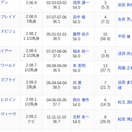
シアン
池添 謙一
2:06.9
02-03-03-02
3
笹田 和
-
36.1
(5.3)
54.0
イブレイド
2:08.0
浜中 俊
07-07-07-06
4
矢作 芳
7馬身
36.1
(7.2)
56.0
イズビジュ
2:08.2
藤岡 佑介
05-01-01-01
15
平田 修
1 1/2馬身
38.5
(56.9)
56.0
パイアー
2:08.6
福永 祐一
07-07-06-06
1
須貝 尚
2 1/2馬身
37.0
(3.8)
56.0
ンワールド
2:08.7
幸 英明
09-09-09-09
13
西園 正
1/2馬身
36.5
(37.7)
56.0
イズフライ
2:09.0
浜田 多
武 豊
05-04-04-04
7
2馬身
38.0
(21.7)
56.0
雄
イヒロイン
2:09.1
国分 優作
04-06-05-05
6
松元 茂
1/2馬身
37.7
(14.3)
54.0
ドヴィーヴ
2:09.2
北村 友一
11-11-11-10
8
松田 博
クビ
36.7
(26.0)
54.0