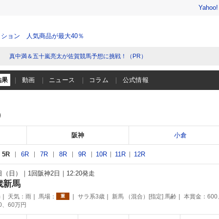
Yahoo
ション 人気商品が最大40％
真中満＆五十嵐亮太が佐賀競馬予想に挑戦！（PR）
結果
動画
ニュース
コラム
公式情報
）
阪神
小倉
5R
6R
7R
8R
9R
10R
11R
12R
1日（日）
1回阪神2日
12:20発走
歳新馬
m
天気：
雨
馬場：
サラ系3歳
新馬 （混合）[指定] 馬齢
本賞金：600
重
90、60万円