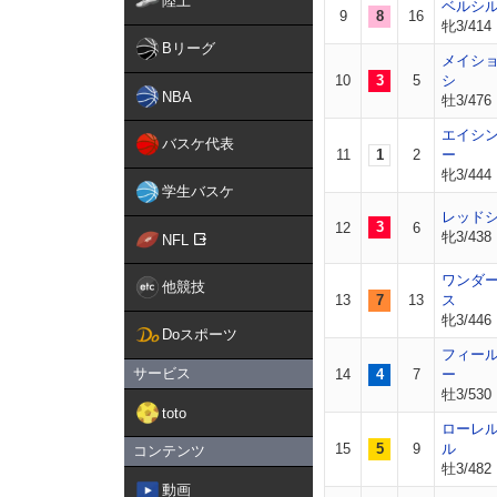
陸上
ベルシ
9
8
16
牝3/414
Bリーグ
メイシ
10
3
5
シ
NBA
牡3/476
エイシ
バスケ代表
11
1
2
ー
牝3/444
学生バスケ
レッド
3
12
6
牝3/438
NFL
ワンダ
他競技
13
7
13
ス
牝3/446
Doスポーツ
フィー
サービス
14
4
7
ー
牡3/530
toto
ローレ
15
5
9
ル
コンテンツ
牡3/482
動画