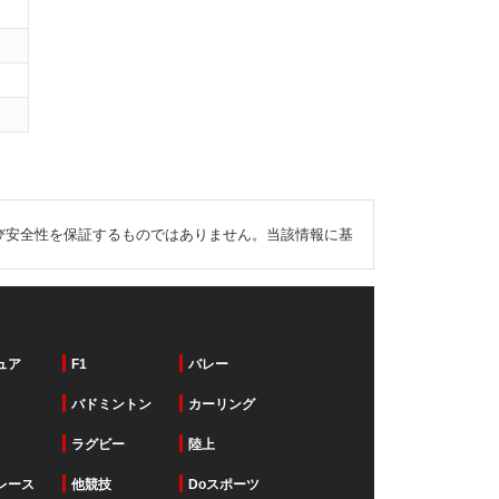
び安全性を保証するものではありません。当該情報に基
ュア
F1
バレー
バドミントン
カーリング
ラグビー
陸上
レース
他競技
Doスポーツ