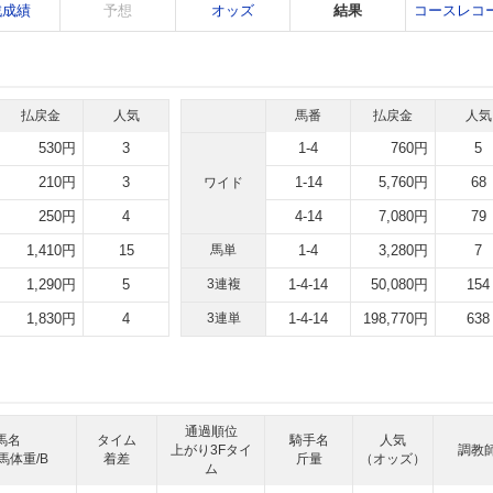
戦成績
予想
オッズ
結果
コースレコ
払戻金
人気
馬番
払戻金
人気
530円
3
1-4
760円
5
210円
3
1-14
5,760円
68
ワイド
250円
4
4-14
7,080円
79
1,410円
15
馬単
1-4
3,280円
7
1,290円
5
3連複
1-4-14
50,080円
154
1,830円
4
3連単
1-4-14
198,770円
638
通過順位
馬名
タイム
騎手名
人気
上がり3Fタイ
調教
馬体重/B
着差
斤量
（オッズ）
ム