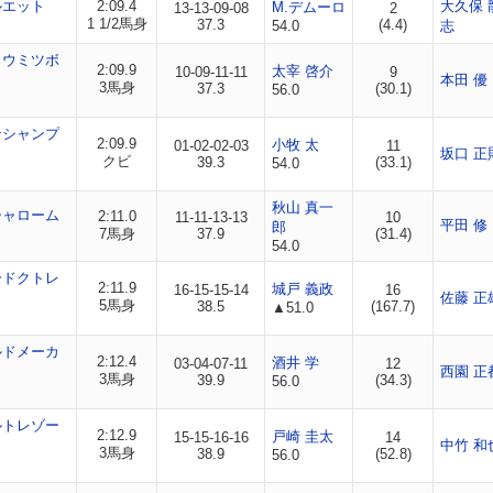
ルエット
2:09.4
大久保 
M.デムーロ
13-13-09-08
2
1 1/2馬身
37.3
(4.4)
54.0
志
ョウミツボ
2:09.9
太宰 啓介
10-09-11-11
9
本田 優
3馬身
37.3
(30.1)
56.0
ンシャンプ
2:09.9
小牧 太
01-02-02-03
11
坂口 正
クビ
39.3
(33.1)
54.0
秋山 真一
シャローム
2:11.0
11-11-13-13
10
平田 修
郎
7馬身
37.9
(31.4)
54.0
ードクトレ
2:11.9
城戸 義政
16-15-15-14
16
佐藤 正
5馬身
38.5
(167.7)
▲51.0
ルドメーカ
2:12.4
酒井 学
03-04-07-11
12
西園 正
3馬身
39.9
(34.3)
56.0
ルトレゾー
2:12.9
戸崎 圭太
15-15-16-16
14
中竹 和
3馬身
38.9
(52.8)
56.0