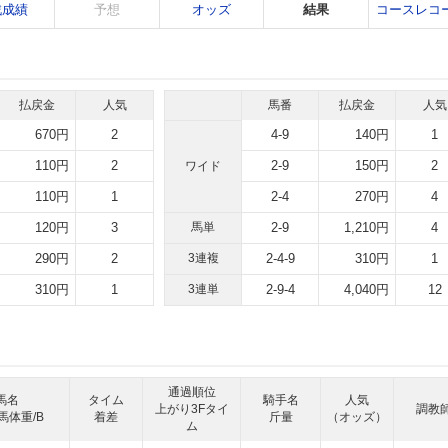
戦成績
予想
オッズ
結果
コースレコ
払戻金
人気
馬番
払戻金
人気
670円
2
4-9
140円
1
110円
2
2-9
150円
2
ワイド
110円
1
2-4
270円
4
120円
3
馬単
2-9
1,210円
4
290円
2
3連複
2-4-9
310円
1
310円
1
3連単
2-9-4
4,040円
12
通過順位
馬名
タイム
騎手名
人気
上がり3Fタイ
調教
馬体重/B
着差
斤量
（オッズ）
ム