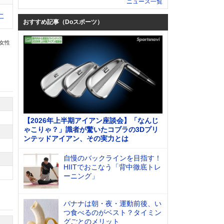
ニュース一覧
二
おすすめ記事（Doスポーツ）
の女性
【2026年上半期アイアン座談会】「なんじ
ゃこりゃ？」識者が驚いたコブラの3Dプリ
ンテッドアイアン、その実力とは
自慢のバックラインを目指す！
HIITでおこなう「背中徹底トレ
ーニング」
バナナは朝・夜・運動前後、い
つ食べるのがベスト？タイミン
グごとのメリット