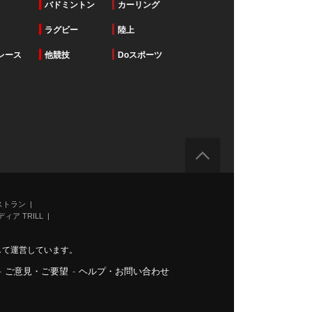
バドミントン
カーリング
ラグビー
陸上
レース
他競技
Doスポーツ
ストラン
ィア TRILL
力して運営しています。
-
ご意見・ご要望
-
ヘルプ・お問い合わせ