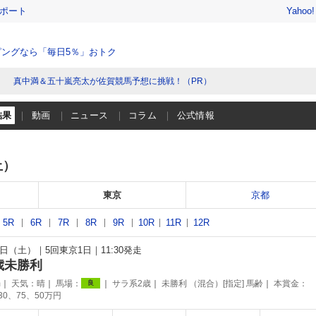
レポート
Yahoo
ングなら「毎日5％」おトク
真中満＆五十嵐亮太が佐賀競馬予想に挑戦！（PR）
結果
動画
ニュース
コラム
公式情報
土）
東京
京都
5R
6R
7R
8R
9R
10R
11R
12R
月7日（土）
5回東京1日
11:30発走
歳未勝利
m
天気：
晴
馬場：
サラ系2歳
未勝利 （混合）[指定] 馬齢
本賞金：
良
130、75、50万円