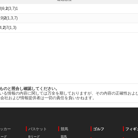
8)9,
2
(3,7)1
,9)
2
(1,3,7)
4,
2
)7(1,3)
ものと照合し確認してください。
いる情報の内容に関しては万全を期しておりますが、その内容の正確性およ
式会社および情報提供者は一切の責任を負いかねます。
ッカー
バスケット
競馬
ゴルフ
フィギ
リーグ
Bリーグ
競馬