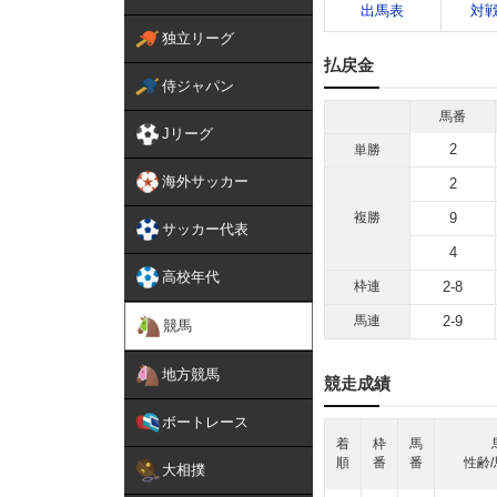
出馬表
対
独立リーグ
払戻金
侍ジャパン
馬番
Jリーグ
2
単勝
海外サッカー
2
複勝
9
サッカー代表
4
高校年代
枠連
2-8
馬連
2-9
競馬
地方競馬
競走成績
ボートレース
着
枠
馬
順
番
番
性齢/
大相撲