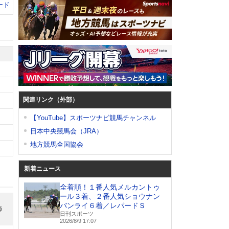
ード
関連リンク（外部）
【YouTube】スポーツナビ競馬チャンネル
日本中央競馬会（JRA）
地方競馬全国協会
新着ニュース
全着順！１番人気メルカントゥ
ール３着、２番人気ショウナン
バンライ６着／レパードＳ
師
日刊スポーツ
2026/8/9 17:07