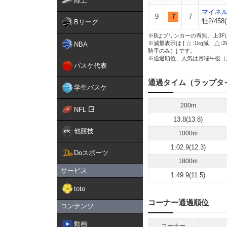
陸上
マイネ
9
7
7
牡2/458(
Bリーグ
※Bはブリンカーの有無。上3F
※減量表示は [
:1kg減
:
NBA
騎手のみ）] です。
※通過順位、人気は月曜午後（
バスケ代表
通過タイム（ラップタ
学生バスケ
200m
NFL
13.8(13.8)
他競技
1000m
1:02.9(12.3)
Doスポーツ
1800m
サービス
1:49.9(11.5)
toto
コーナー通過順位
コンテンツ
動画
コーナー