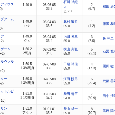
石川 裕紀
ラディウス
1:49.9
06-06-05
2
人
和田 雄
-
33.3
(6.7)
0)
△53.0
オブアーム
1:49.9
北村 宏司
05-04-03
1
藤沢 和
ハナ
33.6
(1.2)
55.0
0)
ニア
1:49.9
内田 博幸
03-04-05
3
牧 光二
クビ
33.4
(7.0)
-2)
55.0
ドゲーム
1:50.2
横山 典弘
02-02-02
5
石栗 龍
2馬身
34.0
(22.1)
+2)
55.0
ィルヴァル
1:50.5
田辺 裕信
07-07-08
4
栗田 徹
1 3/4馬身
33.6
(17.3)
55.0
+2)
スター
1:50.8
江田 照男
09-07-08
6
武藤 善
1 3/4馬身
33.9
(29.4)
-2)
55.0
レットルビ
1:51.0
柴田 善臣
03-02-03
7
田中 清
1 1/2馬身
34.7
(50.9)
54.0
-10)
クリン
1:51.0
柴山 雄一
01-01-01
8
黒岩 陽
アタマ
35.5
(70.7)
-8)
55.0