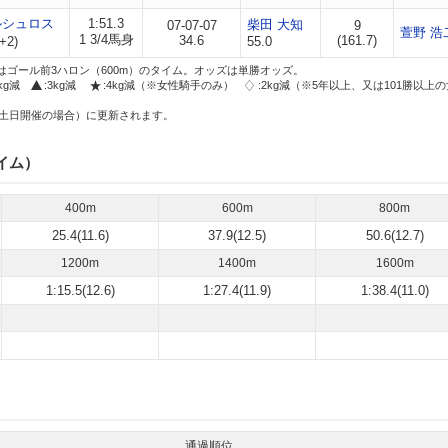
ルシュロス
1:51.3
柴田 大知
07-07-07
9
萱野 浩
1 3/4馬身
34.6
(161.7)
+2)
55.0
はゴール前3ハロン（600m）のタイム。オッズは単勝オッズ。
2kg減
:3kg減
:4kg減（※女性騎手のみ）
:2kg減（※5年以上、又は101勝以上
土日開催の場合）に更新されます。
イム）
400m
600m
800m
25.4(11.6)
37.9(12.5)
50.6(12.7)
1200m
1400m
1600m
1:15.5(12.6)
1:27.4(11.9)
1:38.4(11.0)
通過順位