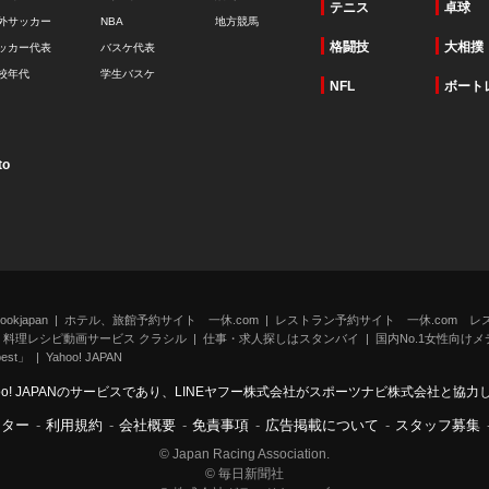
テニス
卓球
外サッカー
NBA
地方競馬
格闘技
大相撲
ッカー代表
バスケ代表
校年代
学生バスケ
NFL
ボート
to
kjapan
ホテル、旅館予約サイト 一休.com
レストラン予約サイト 一休.com レ
料理レシピ動画サービス クラシル
仕事・求人探しはスタンバイ
国内No.1女性向けメデ
st」
Yahoo! JAPAN
oo! JAPANのサービスであり、LINEヤフー株式会社がスポーツナビ株式会社と協
ンター
-
利用規約
-
会社概要
-
免責事項
-
広告掲載について
-
スタッフ募集
© Japan Racing Association.
© 毎日新聞社