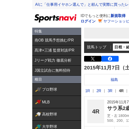
AIに「仕事用イヤホン選んで」と頼んで実際に買った
IDでもっと便利に
新規取得
ログイン
ヤフーショッピ
特集
燕OB 競馬予想挑む/PR
競馬トップ
日程・
髙津×三浦 監督対談/PR
Jリーグ戦力 徹底分析
2015年11月7日（
J国立試合に無料招待
種目
福島
プロ野球
1R
2R
3R
4R
MLB
2015年11
サラ系2
4R
高校野球
芝・左 1800
500、200、
大学野球