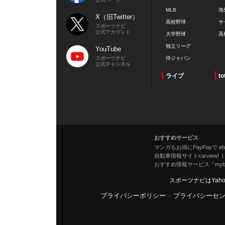
MLB
海
X（旧Twitter）
高校野球
サ
スポーツナビ
公式アカウント
大学野球
高
独立リーグ
YouTube
スポーツナビ
侍ジャパン
公式チャンネル
ライブ
to
おすすめサービス
マンガもお得にPayPayで eboo
自動車情報サイトcarview!
おすすめ情報サービス「mybe
スポーツナビはYah
プライバシーポリシー
-
プライバシーセ