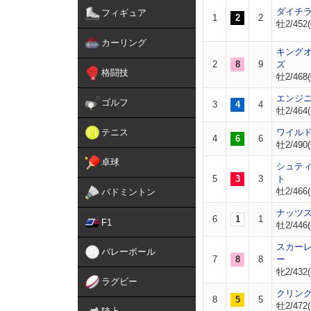
ダイチ
フィギュア
1
2
2
牡2/452(
カーリング
キング
2
8
9
ズ
格闘技
牡2/468(
エンジ
ゴルフ
3
4
4
牡2/464(
テニス
ワイル
4
6
6
牡2/490(
卓球
シュテ
5
3
3
ト
牡2/466(
バドミントン
ナッツ
6
1
1
F1
牡2/446(
スカー
バレーボール
7
8
8
ー
牝2/432(
ラグビー
クリン
8
5
5
牡2/472(