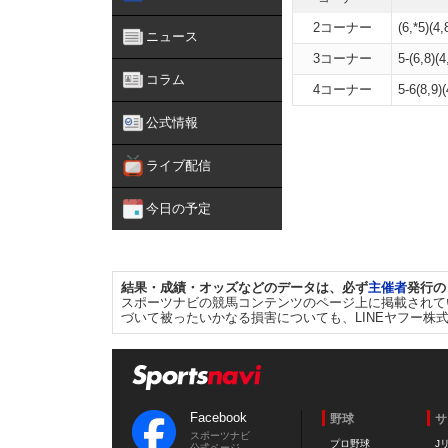
2コーナー
(6,*5)(4,
ニュース
3コーナー
5-(6,8)(4
コラム
4コーナー
5-6(8,9)(
公式情報
ライブ配信
今日の予定
結果・成績・オッズなどのデータは、必ず
主催者
発行の
スポーツナビの競馬コンテンツのページ上に掲載されて
づいて被ったいかなる損害についても、LINEヤフー株
Facebook
野球
サ
スポーツナビ
プロ野球
J
公式ページ