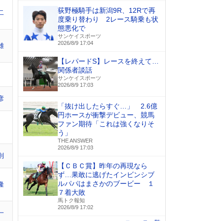
荻野極騎手は新潟9R、12Rで再
二
度乗り替わり 2レース騎乗も状
態悪化で
サンケイスポーツ
2026/8/9 17:04
雄
【レパードS】レースを終えて…
関係者談話
サンケイスポーツ
2026/8/9 17:03
彦
「抜け出したらすぐ…」 2.6億
円ホースが衝撃デビュー、競馬
ファン期待「これは強くなりそ
う」
THE ANSWER
2026/8/9 17:03
則
【ＣＢＣ賞】昨年の再現なら
ず…果敢に逃げたインビンシブ
ルパパはまさかのブービー １
隆
７着大敗
馬トク報知
2026/8/9 17:02
一