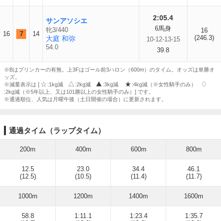
2:05.4
サンアソシエ
6馬身
牝3/440
16
16
7
14
(246.3)
大庭 和弥
10-12-13-15
54.0
39.8
※Bはブリンカーの有無。上3Fはゴール前3ハロン（600m）のタイム。オッズは単勝オ
ッズ。
※減量表示は [
:1kg減
:2kg減
:3kg減
:4kg減（※女性騎手のみ）
:2kg減（※5年以上、又は101勝以上の女性騎手のみ）] です。
※通過順位、人気は月曜午後（土日開催の場合）に更新されます。
通過タイム（ラップタイム）
200m
400m
600m
800m
12.5
23.0
34.4
46.1
(12.5)
(10.5)
(11.4)
(11.7)
1000m
1200m
1400m
1600m
58.8
1:11.1
1:23.4
1:35.7