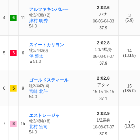
2:02.6
アルファキンバレー
ハナ
牝3/438(+2)
3
4
6
11
(5.9)
津村 明秀
06-06-04-03
54.0
37.9
2:02.8
スイートカリヨン
1 1/4馬身
牝3/442(0)
14
5
3
6
(133.9)
伴 啓太
06-08-07-07
▲51.0
37.9
2:02.8
ゴールドスティール
アタマ
牝3/442(-4)
15
6
5
9
(185.0)
宮崎 北斗
15-15-15-15
54.0
37.1
2:02.9
エストレージャ
1/2馬身
牝3/484(+8)
7
7
8
15
(13.5)
北村 宏司
10-08-07-07
54.0
37.9