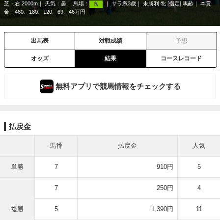
芝・右 2000m
天気：
曇
馬場：
サラ系3歳
未勝利 牝 [指定] 馬齢
本賞
良
金：460、180、120、69、46万円
出馬表
対戦成績
予想
オッズ
結果
コースレコード
無料アプリで競馬情報をチェックする
払戻金
馬番
払戻金
人気
単勝
7
910円
5
7
250円
4
複勝
5
1,390円
11