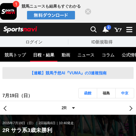
競馬ニュースも結果もすぐわかる
閉じる
スポーツナビ
検索
通知
i
ログイン
ID新規取得
競馬トップ
日程・結果
動画
ニュース
コラム
公式情
【連載】競馬予想AI『VUMA』の3連複指南
函館
福島
中京
7月19日（日）
2015年7月19日（日）
2回福島6日
10:40発走
2R サラ系3歳未勝利