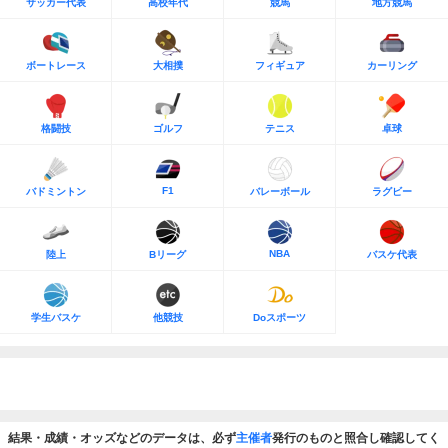
サッカー代表
高校年代
競馬
地方競馬
ボートレース
大相撲
フィギュア
カーリング
格闘技
ゴルフ
テニス
卓球
F1
バドミントン
バレーボール
ラグビー
NBA
陸上
Bリーグ
バスケ代表
学生バスケ
他競技
Doスポーツ
結果・成績・オッズなどのデータは、必ず
主催者
発行のものと照合し確認してく