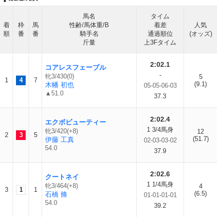
馬名
タイム
着
枠
馬
性齢/馬体重/B
着差
人気
順
番
番
騎手名
通過順位
(オッズ)
斤量
上3Fタイム
2:02.1
コアレスフェーブル
-
牝3/430(0)
5
1
4
7
(9.1)
木幡 初也
05-05-06-03
▲51.0
37.3
2:02.4
エクボビューティー
1 3/4馬身
牝3/420(+8)
12
2
3
5
(51.7)
伊藤 工真
02-03-03-02
54.0
37.9
2:02.6
クートネイ
1 1/4馬身
牝3/464(+8)
4
3
1
1
(6.5)
石橋 脩
01-01-01-01
54.0
39.2