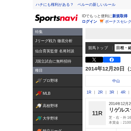
ハチにも権利がある？ ペルーの新しいルール
IDでもっと便利に
新規取得
ログイン
ボーナスセレク
特集
Jリーグ戦力 徹底分析
競馬トップ
日程・
仙台育英監督 名将対談
J国立試合に無料招待
2014年12月20日
種目
プロ野球
中山
1R
2R
3R
4R
MLB
2014年12
高校野球
リゲルス
11R
芝・右・外 16
大学野球
本賞金：2100
独立リーグ