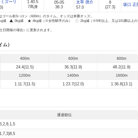
ンミズーリ
1:40.5
太宰 啓介
05-05
8
坂口 正
7馬身
38.3
(27.3)
0)
57.0
はゴール前3ハロン（600m）のタイム。オッズは単勝オッズ。
2kg減
:3kg減
:4kg減（※女性騎手のみ）
:2kg減（※5年以上、又は101勝以上
土日開催の場合）に更新されます。
イム）
400m
600m
800m
24.4(11.5)
36.3(11.9)
48.2(11.9)
1200m
1400m
1600m
1:11.7(11.5)
1:23.7(12.0)
1:36.8(13.1)
通過順位
)3,2,8,1,5
(1,7,3)8,5