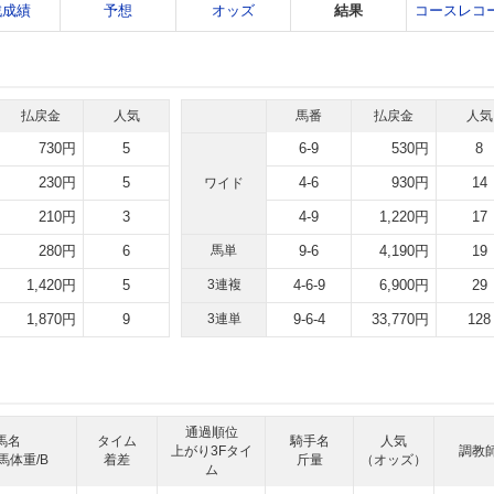
戦成績
予想
オッズ
結果
コースレコ
払戻金
人気
馬番
払戻金
人気
730円
5
6-9
530円
8
230円
5
4-6
930円
14
ワイド
210円
3
4-9
1,220円
17
280円
6
馬単
9-6
4,190円
19
1,420円
5
3連複
4-6-9
6,900円
29
1,870円
9
3連単
9-6-4
33,770円
128
通過順位
馬名
タイム
騎手名
人気
上がり3Fタイ
調教
馬体重/B
着差
斤量
（オッズ）
ム