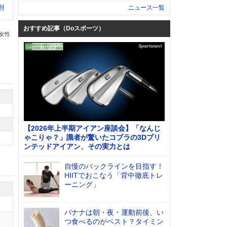
則
ニュース一覧
おすすめ記事（Doスポーツ）
の女性
【2026年上半期アイアン座談会】「なんじ
ゃこりゃ？」識者が驚いたコブラの3Dプリ
ンテッドアイアン、その実力とは
自慢のバックラインを目指す！
HIITでおこなう「背中徹底トレ
ーニング」
バナナは朝・夜・運動前後、い
つ食べるのがベスト？タイミン