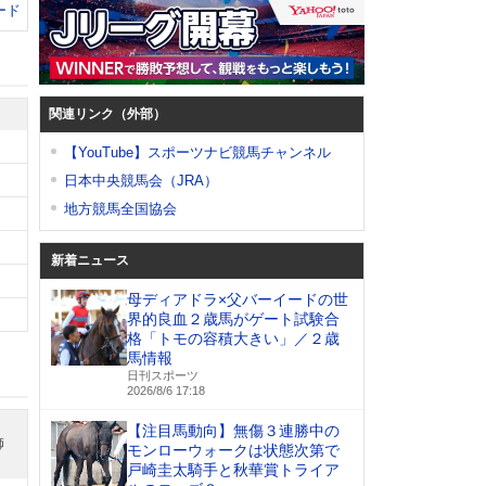
ード
関連リンク（外部）
【YouTube】スポーツナビ競馬チャンネル
日本中央競馬会（JRA）
地方競馬全国協会
新着ニュース
母ディアドラ×父バーイードの世
界的良血２歳馬がゲート試験合
格「トモの容積大きい」／２歳
馬情報
日刊スポーツ
2026/8/6 17:18
【注目馬動向】無傷３連勝中の
師
モンローウォークは状態次第で
戸崎圭太騎手と秋華賞トライア