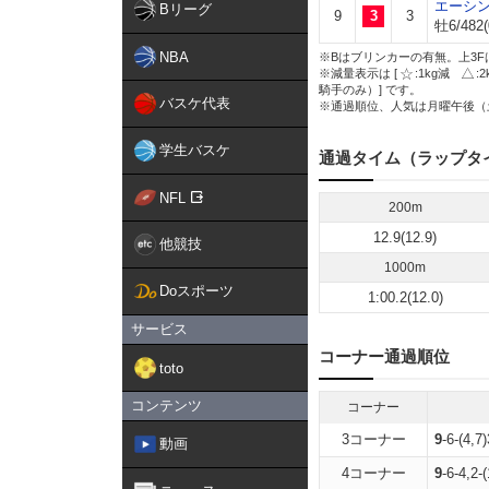
エーシ
Bリーグ
9
3
3
牡6/482(
NBA
※Bはブリンカーの有無。上3F
※減量表示は [
:1kg減
:
騎手のみ）] です。
バスケ代表
※通過順位、人気は月曜午後（
学生バスケ
通過タイム（ラップタ
NFL
200m
12.9(12.9)
他競技
1000m
Doスポーツ
1:00.2(12.0)
サービス
コーナー通過順位
toto
コンテンツ
コーナー
3コーナー
9
-6-(4,7
動画
4コーナー
9
-6-4,2-