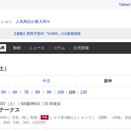
Yahoo
ション 人気商品が最大40％
【連載】競馬予想AI『VUMA』の3連複指南
結果
動画
ニュース
コラム
公式情報
（土）
中京
阪神
5R
6R
7R
8R
9R
10R
11R
12R
月20日（土）
5回阪神5日
15:45発走
テークス
00m
天気：
雨
馬場：
サラ系3歳以上
オープン （国際）（特指） 別
不良
、840、530、320、210万円