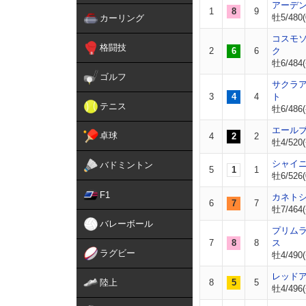
アーデ
1
8
9
牡5/480(
カーリング
コスモ
格闘技
2
6
6
ク
牡6/484(
ゴルフ
サクラ
3
4
4
ト
テニス
牡6/486(
エール
卓球
4
2
2
牡4/520(
シャイ
バドミントン
5
1
1
牡6/526(
F1
カネト
6
7
7
牡7/464(
バレーボール
プリム
7
8
8
ス
ラグビー
牡4/490(
レッド
陸上
8
5
5
牡4/496(