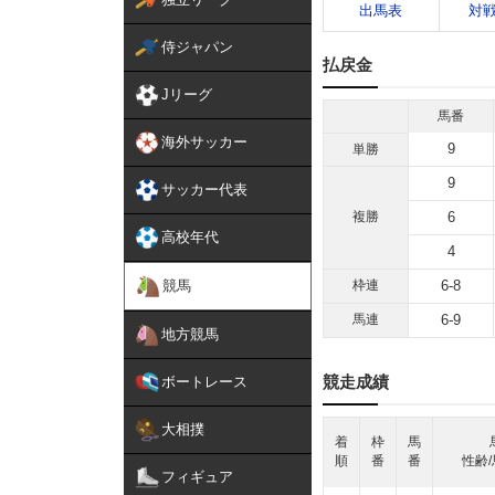
出馬表
対
侍ジャパン
払戻金
Jリーグ
馬番
海外サッカー
9
単勝
9
サッカー代表
複勝
6
高校年代
4
競馬
枠連
6-8
馬連
6-9
地方競馬
競走成績
ボートレース
大相撲
着
枠
馬
順
番
番
性齢/
フィギュア