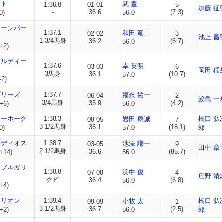
ント
武 豊
1:36.8
01-01
5
加藤 征
-
36.6
(7.3)
0)
56.0
ソーンパー
1:37.1
和田 竜二
02-02
3
池上 昌
1 3/4馬身
36.2
(6.7)
56.0
+2)
アルディー
1:37.6
幸 英明
03-03
6
岡田 稲
3馬身
36.1
(10.7)
57.0
-2)
ブリーズ
1:37.7
福永 祐一
06-04
2
鮫島 一
3/4馬身
35.9
(4.2)
+6)
56.0
ニーホーク
1:38.3
橋口 弘
岩田 康誠
08-05
7
3 1/2馬身
36.1
(18.1)
0)
57.0
郎
シディオス
1:38.7
池添 謙一
03-05
9
田中 章
2 1/2馬身
36.6
(85.7)
+14)
56.0
ラブルガリ
1:38.8
浜中 俊
07-08
4
庄野 靖
クビ
36.4
(6.8)
56.0
+4)
アリオン
1:39.4
橋口 弘
小牧 太
09-09
1
3 1/2馬身
36.7
(2.5)
+2)
56.0
郎