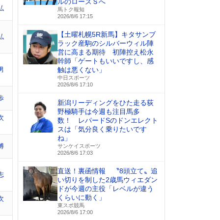
ルのローズＳへ
弘
馬トク報知
2026/8/6 17:15
【土曜札幌5R新馬】キタサンブ
弘
ラック産駒のシルバーウィル陣
営に高まる期待 初陣控え松永
幹師「ゲートもいいですし、感
男
触は悪くない」
中日スポーツ
2026/8/6 17:10
歩
新潟リーディングをひた走る荻
野極騎手は今週も注目馬多
次
数！ レパードSのドンエレクト
スは「気分良く乗りたいです
ね」
博
サンケイスポーツ
2026/8/6 17:03
直送！裏函情報 〝8頭立て〟追
志
い切りを制した2歳馬ウィエダン
ドが今週の主役「レベルが違う
くらいに動く」
次
東スポ競馬
2026/8/6 17:00