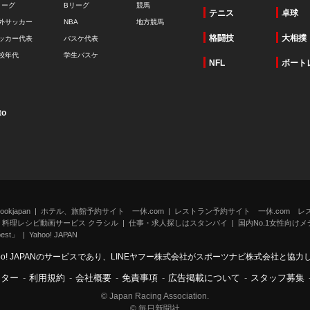
リーグ
Bリーグ
競馬
テニス
卓球
外サッカー
NBA
地方競馬
格闘技
大相撲
ッカー代表
バスケ代表
校年代
学生バスケ
NFL
ボート
to
kjapan
ホテル、旅館予約サイト 一休.com
レストラン予約サイト 一休.com レ
料理レシピ動画サービス クラシル
仕事・求人探しはスタンバイ
国内No.1女性向けメデ
st」
Yahoo! JAPAN
oo! JAPANのサービスであり、LINEヤフー株式会社がスポーツナビ株式会社と協
ンター
-
利用規約
-
会社概要
-
免責事項
-
広告掲載について
-
スタッフ募集
© Japan Racing Association.
© 毎日新聞社