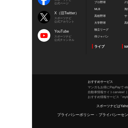
プロ野球
J
公式ページ
MLB
海
X（旧Twitter）
高校野球
サ
スポーツナビ
公式アカウント
大学野球
高
独立リーグ
YouTube
スポーツナビ
侍ジャパン
公式チャンネル
ライブ
to
おすすめサービス
マンガもお得にPayPayで eboo
自動車情報サイトcarview!
おすすめ情報サービス「mybe
スポーツナビはYah
プライバシーポリシー
-
プライバシーセ