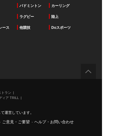
バドミントン
カーリング
ラグビー
陸上
レース
他競技
Doスポーツ
ストラン
ィア TRILL
力して運営しています。
-
ご意見・ご要望
-
ヘルプ・お問い合わせ