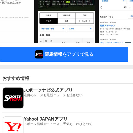
競馬情報をアプリで見る
おすすめ情報
スポーツナビ公式アプリ
注目のレースも最新ニュースも逃さない
Yahoo! JAPANアプリ
スポーツ情報やニュース、天気もこれひとつで