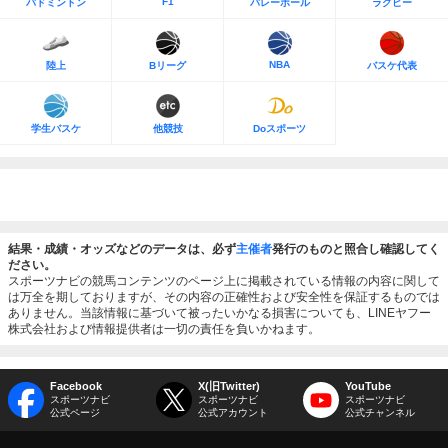
F1
バドミントン
バレーボール
ラグビー
NBA
陸上
Bリーグ
バスケ代表
学生バスケ
他競技
Doスポーツ
結果・成績・オッズなどのデータは、必ず
主催者
発行のものと照合し確認してく
ださい。
スポーツナビの競馬コンテンツのページ上に掲載されている情報の内容に関して
は万全を期しておりますが、その内容の正確性および安全性を保証するものでは
ありません。当該情報に基づいて被ったいかなる損害についても、LINEヤフー
株式会社および情報提供者は一切の責任を負いかねます。
Facebook
X(旧Twitter)
YouTube
スポーツナビ
スポーツナビ
スポーツナビ
公式ページ
公式アカウント
公式チャンネル