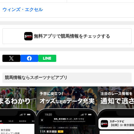
ウィンズ・エクセル
無料アプリで競馬情報をチェックする
競馬情報ならスポーツナビアプリ