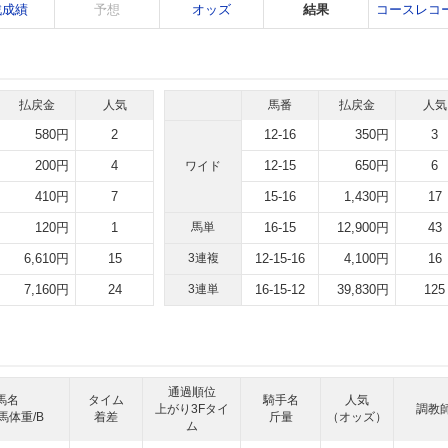
戦成績
予想
オッズ
結果
コースレコ
払戻金
人気
馬番
払戻金
人気
580円
2
12-16
350円
3
200円
4
12-15
650円
6
ワイド
410円
7
15-16
1,430円
17
120円
1
馬単
16-15
12,900円
43
6,610円
15
3連複
12-15-16
4,100円
16
7,160円
24
3連単
16-15-12
39,830円
125
通過順位
馬名
タイム
騎手名
人気
上がり3Fタイ
調教
馬体重/B
着差
斤量
（オッズ）
ム