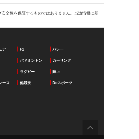
び安全性を保証するものではありません。当該情報に基
ュア
F1
バレー
バドミントン
カーリング
ラグビー
陸上
レース
他競技
Doスポーツ