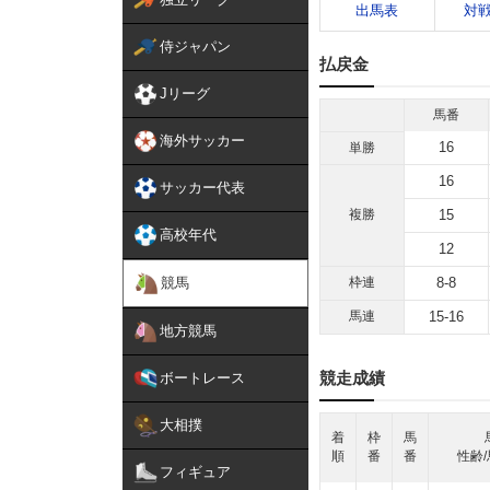
出馬表
対
侍ジャパン
払戻金
Jリーグ
馬番
海外サッカー
16
単勝
16
サッカー代表
複勝
15
高校年代
12
競馬
枠連
8-8
馬連
15-16
地方競馬
競走成績
ボートレース
大相撲
着
枠
馬
順
番
番
性齢/
フィギュア