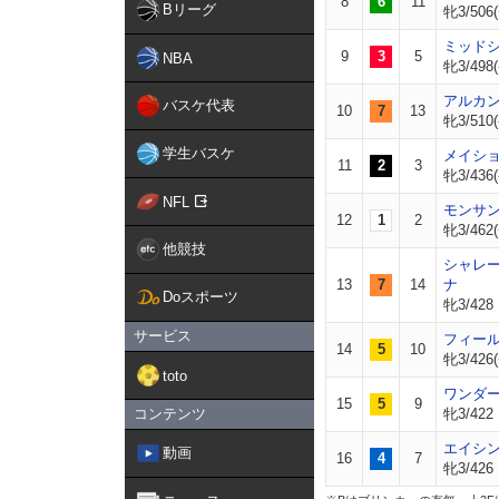
8
6
11
Bリーグ
牝3/506(
ミッド
9
3
5
NBA
牝3/498(
アルカ
バスケ代表
10
7
13
牝3/510(
学生バスケ
メイシ
11
2
3
牝3/436(
NFL
モンサ
12
1
2
牝3/462(
他競技
シャレ
13
7
14
ナ
Doスポーツ
牝3/428
サービス
フィー
14
5
10
牝3/426(
toto
ワンダ
15
5
9
コンテンツ
牝3/422
エイシ
動画
16
4
7
牝3/426