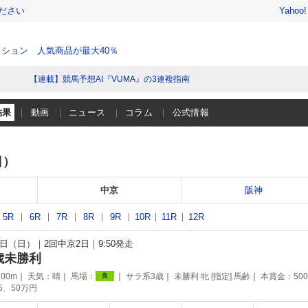
ださい
Yahoo
ション 人気商品が最大40％
【連載】競馬予想AI『VUMA』の3連複指南
結果
動画
ニュース
コラム
公式情報
日）
中京
阪神
5R
6R
7R
8R
9R
10R
11R
12R
16日（日）
2回中京2日
9:50発走
歳未勝利
00m
天気：
晴
馬場：
サラ系3歳
未勝利 牝 [指定] 馬齢
本賞金：50
良
75、50万円