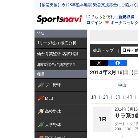
【緊急支援】令和8年熊本地震 緊急支援募金にご協力く
IDでもっと便利に
新規取得
ログイン
ボーナスセレク
特集
Jリーグ戦力 徹底分析
競馬トップ
日程・
仙台育英監督 名将対談
J国立試合に無料招待
2014年3月16日（
種目
プロ野球
中山
1R
2R
3R
4R
MLB
2014年3月
高校野球
サラ系3
1R
ダート・左 12
大学野球
200、130、
独立リーグ