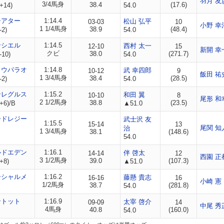
羽月 友
3/4馬身
38.4
(17.6)
+14)
54.0
シアター
1:14.4
松山 弘平
03-03
10
小野 幸
1 1/4馬身
38.9
(48.4)
-2)
54.0
ンシエル
1:14.5
西村 太一
12-10
15
新開 幸
クビ
38.0
(271.7)
-10)
54.0
ョウパラオ
1:14.8
武 幸四郎
10-12
9
飯田 祐
1 3/4馬身
38.4
(28.5)
-2)
54.0
ンレグルス
1:15.2
和田 翼
10-10
8
尾形 和
2 1/2馬身
38.8
(23.5)
+6)/B
▲51.0
ードレジー
武士沢 友
1:15.5
15-14
13
尾関 知
治
1 3/4馬身
38.1
(148.6)
54.0
ルドエデン
1:16.1
伴 啓太
14-14
12
西園 正
3 1/2馬身
39.0
(107.3)
+8)
▲51.0
ーシャルメ
1:16.2
藤懸 貴志
16-16
16
小崎 憲
1/2馬身
38.7
(281.8)
54.0
ントット
1:16.9
太宰 啓介
09-09
14
中尾 秀
4馬身
40.8
(160.0)
54.0