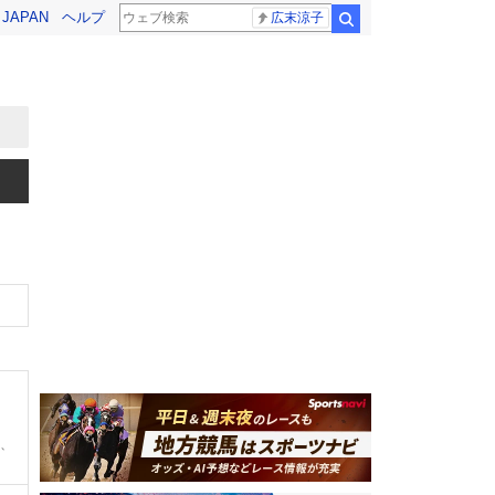
! JAPAN
ヘルプ
広末涼子
検索
0、