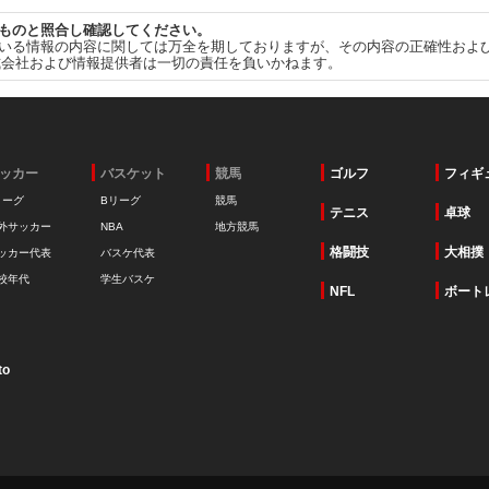
ものと照合し確認してください。
いる情報の内容に関しては万全を期しておりますが、その内容の正確性およ
式会社および情報提供者は一切の責任を負いかねます。
ッカー
バスケット
競馬
ゴルフ
フィギ
リーグ
Bリーグ
競馬
テニス
卓球
外サッカー
NBA
地方競馬
格闘技
大相撲
ッカー代表
バスケ代表
校年代
学生バスケ
NFL
ボート
to