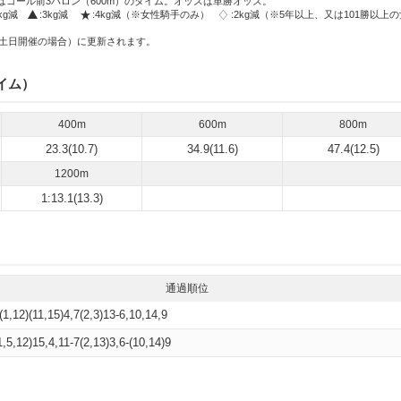
はゴール前3ハロン（600m）のタイム。オッズは単勝オッズ。
2kg減
:3kg減
:4kg減（※女性騎手のみ）
:2kg減（※5年以上、又は101勝以上
土日開催の場合）に更新されます。
イム）
400m
600m
800m
23.3(10.7)
34.9(11.6)
47.4(12.5)
1200m
1:13.1(13.3)
通過順位
5(1,12)(11,15)4,7(2,3)13-6,10,14,9
(1,5,12)15,4,11-7(2,13)3,6-(10,14)9