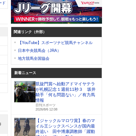
ード
関連リンク（外部）
【YouTube】スポーツナビ競馬チャンネル
日本中央競馬会（JRA）
地方競馬全国協会
新着ニュース
凱旋門賞へ始動アドマイヤテラ
が札幌記念１週前11秒３ 坂井
騎手「何も問題ない」／有力馬
情報
日刊スポーツ
2026/8/6 12:08
【ジャックルマロワ賞】春のマ
師
イル王シックスペンスが国内最
終追い 田中博康調教師「躍動