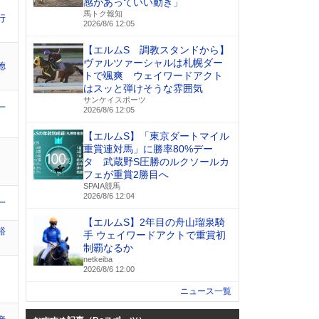
感があっていい動き」
馬トク報知
行
2026/8/6 12:05
【エルムS 調教スタンドから】
ヴァルツァーシャルは札幌ダー
徳
トで颯爽 ウェイワードアクト
はスッと弾けそうな雰囲気
サンケイスポーツ
一
2026/8/6 12:05
【エルムS】「東京ダートマイル
重賞連対馬」に勝率80%デー
タ 武蔵野S圧勝のルクソールカ
フェが重賞2勝目へ
SPAIA競馬
2026/8/6 12:04
一
【エルムS】2年目の舟山瑠泉騎
裕
手 ウェイワードアクトで重賞初
制覇なるか
netkeiba
2026/8/6 12:00
ニュース一覧