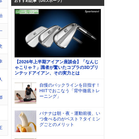
彦
おすすめ記事（Doスポーツ）
治
一
史
幸
【2026年上半期アイアン座談会】「なんじ
ゃこりゃ？」識者が驚いたコブラの3Dプリ
ンテッドアイアン、その実力とは
人
自慢のバックラインを目指す！
HIITでおこなう「背中徹底トレ
ーニング」
都
バナナは朝・夜・運動前後、い
つ食べるのがベスト？タイミン
グごとのメリット
正