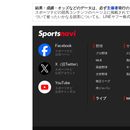
結果・成績・オッズなどのデータは、必ず
主催者
発行の
スポーツナビの競馬コンテンツのページ上に掲載されて
づいて被ったいかなる損害についても、LINEヤフー株
Facebook
野球
サ
スポーツナビ
プロ野球
J
公式ページ
MLB
海
X（旧Twitter）
高校野球
サ
スポーツナビ
公式アカウント
大学野球
高
独立リーグ
YouTube
スポーツナビ
侍ジャパン
公式チャンネル
ライブ
to