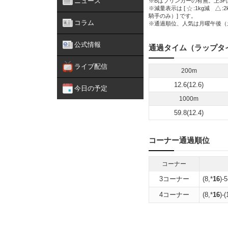
ニュース
※Bはブリンカーの有無。上3F
※減量表示は [
:1kg減
:
騎手のみ）] です。
コラム
※通過順位、人気は月曜午後（
公式情報
通過タイム（ラップタ
ライブ配信
200m
12.6(12.6)
今日の予定
1000m
59.8(12.4)
コーナー通過順位
コーナー
3コーナー
(8,*
16
)-
4コーナー
(8,*
16
)-