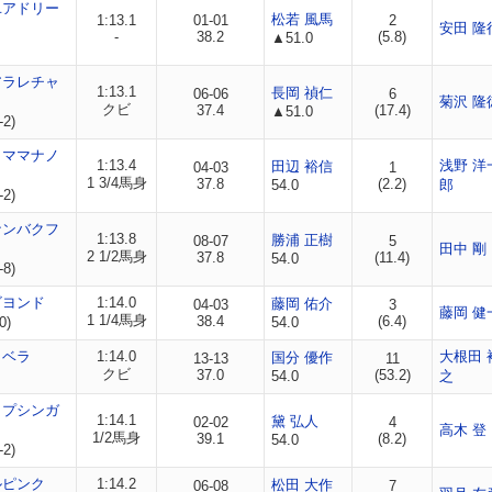
ユアドリー
松若 風馬
1:13.1
01-01
2
安田 隆
-
38.2
(5.8)
▲51.0
アラレチャ
1:13.1
長岡 禎仁
06-06
6
菊沢 隆
クビ
37.4
(17.4)
▲51.0
-2)
ノママナノ
1:13.4
浅野 洋
田辺 裕信
04-03
1
1 3/4馬身
37.8
(2.2)
54.0
郎
-2)
ナンバクフ
1:13.8
勝浦 正樹
08-07
5
田中 剛
2 1/2馬身
37.8
(11.4)
54.0
-8)
ビヨンド
1:14.0
藤岡 佑介
04-03
3
藤岡 健
1 1/4馬身
38.4
(6.4)
0)
54.0
リベラ
1:14.0
大根田 
国分 優作
13-13
11
クビ
37.0
(53.2)
54.0
之
ップシンガ
1:14.1
黛 弘人
02-02
4
高木 登
1/2馬身
39.1
(8.2)
54.0
-2)
ルピンク
1:14.2
松田 大作
06-08
7