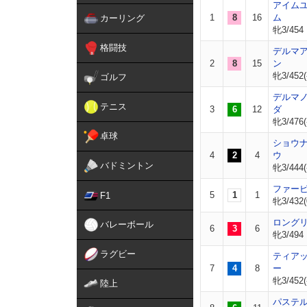
アイム
1
8
16
ム
カーリング
牝3/454
格闘技
デルマ
2
8
15
ン
牝3/452(
ゴルフ
デルマ
テニス
3
6
12
ダ
牝3/476(
卓球
ショウ
4
2
4
ウ
バドミントン
牝3/444(
ファー
5
1
1
F1
牝3/432(
ロング
バレーボール
6
3
6
牝3/494
ラグビー
ティア
7
4
8
ー
牝3/452(
陸上
パステ