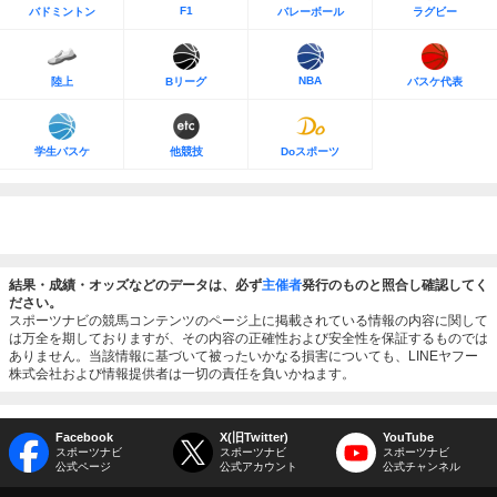
F1
バドミントン
バレーボール
ラグビー
NBA
陸上
Bリーグ
バスケ代表
学生バスケ
他競技
Doスポーツ
結果・成績・オッズなどのデータは、必ず
主催者
発行のものと照合し確認してく
ださい。
スポーツナビの競馬コンテンツのページ上に掲載されている情報の内容に関して
は万全を期しておりますが、その内容の正確性および安全性を保証するものでは
ありません。当該情報に基づいて被ったいかなる損害についても、LINEヤフー
株式会社および情報提供者は一切の責任を負いかねます。
Facebook
X(旧Twitter)
YouTube
スポーツナビ
スポーツナビ
スポーツナビ
公式ページ
公式アカウント
公式チャンネル