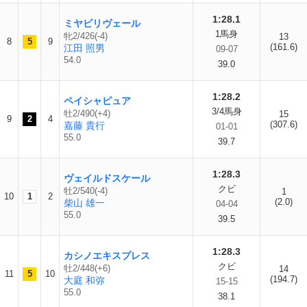
1:28.1
ミヤビリヴェール
1馬身
牝2/426(-4)
13
8
5
9
(161.6)
江田 照男
09-07
54.0
39.0
1:28.2
ペイシャピュア
3/4馬身
牡2/490(+4)
15
9
2
4
(307.6)
嘉藤 貴行
01-01
55.0
39.7
1:28.3
ヴェイルドスケール
クビ
牡2/540(-4)
1
10
1
2
(2.0)
柴山 雄一
04-04
55.0
39.5
1:28.3
カシノエキスプレス
クビ
牡2/448(+6)
14
11
5
10
(194.7)
大庭 和弥
15-15
55.0
38.1