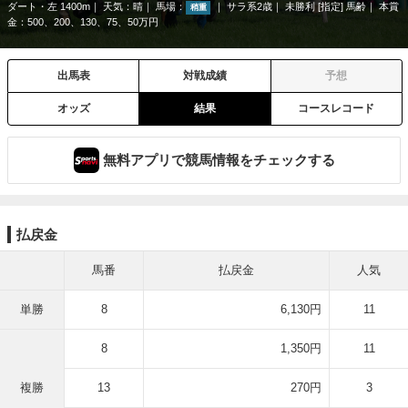
ダート・左 1400m
天気：
晴
馬場：
サラ系2歳
未勝利 [指定] 馬齢
本賞
稍重
金：500、200、130、75、50万円
出馬表
対戦成績
予想
オッズ
結果
コースレコード
無料アプリで競馬情報をチェックする
払戻金
馬番
払戻金
人気
単勝
8
6,130円
11
8
1,350円
11
複勝
13
270円
3