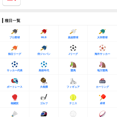
種目一覧
MLB
プロ野球
高校野球
大学野球
独立リーグ
侍ジャパン
Jリーグ
海外サッカー
サッカー代表
高校年代
競馬
地方競馬
ボートレース
大相撲
フィギュア
カーリング
格闘技
ゴルフ
テニス
卓球