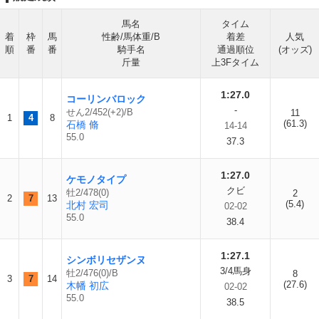
馬名
タイム
着
枠
馬
性齢/馬体重/B
着差
人気
順
番
番
騎手名
通過順位
(オッズ)
斤量
上3Fタイム
1:27.0
コーリンバロック
-
せん2/452(+2)/B
11
1
4
8
(61.3)
石橋 脩
14-14
55.0
37.3
1:27.0
ケモノタイプ
クビ
牡2/478(0)
2
2
7
13
(5.4)
北村 宏司
02-02
55.0
38.4
1:27.1
シンボリセザンヌ
3/4馬身
牡2/476(0)/B
8
3
7
14
(27.6)
木幡 初広
02-02
55.0
38.5