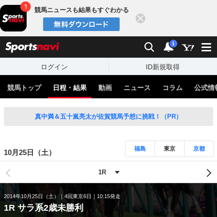
競馬ニュースも結果もすぐわかる
閉じる
スポーツナビ
検索
通知
i
ログイン
ID新規取得
競馬トップ
日程・結果
動画
ニュース
コラム
公式情
真中満＆五十嵐亮太が佐賀競馬予想に挑戦！（PR）
福島
東京
京都
10月25日（土）
2014年10月25日（土）
4回東京6日
10:15発走
1R サラ系2歳未勝利