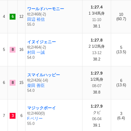
1:27.4
ワールドハーモニー
1 3/4馬身
牡2/468(-2)
10
4
6
12
(60.7)
田辺 裕信
11-10
55.0
38.1
1:27.8
イヌイジェニー
2 1/2馬身
牝2/464(-2)
5
5
8
16
(13.5)
村田 一誠
13-12
54.0
38.2
1:27.9
スマイルハッピー
1/2馬身
牝2/426(-14)
6
6
8
15
(13.6)
柴田 善臣
08-07
54.0
38.8
1:27.9
マジックボーイ
クビ
牡2/460(0)
3
7
3
6
(6.4)
F.ベリー
06-04
55.0
39.1