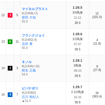
1:28.5
マイネルブラスト
3/4馬身
牡2/458(+2)
12
12
3
5
(101.0)
柴田 大知
11-12
55.0
38.9
1:28.6
フランクジョイ
1/2馬身
牡2/482(-4)
4
13
6
11
(11.9)
吉田 豊
07-07
55.0
39.5
1:29.1
キノル
3馬身
牝2/434(+10)
9
14
2
3
(27.8)
蛯名 正義
09-10
54.0
39.8
1:29.7
ビバナポリ
3 1/2馬身
牝2/438(0)
16
15
4
7
(363.4)
石川 裕紀人
16-16
▲51.0
38.8