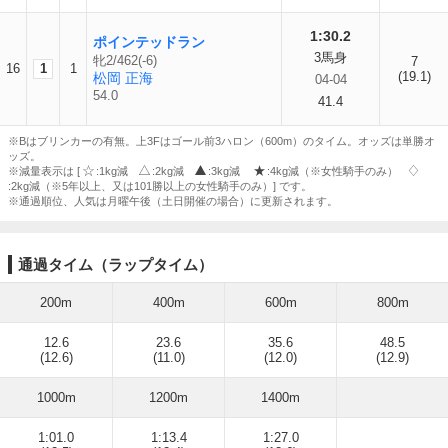
1:30.2
ポインテッドラン
3馬身
牝2/462(-6)
7
16
1
1
(19.1)
松岡 正海
04-04
54.0
41.4
※Bはブリンカーの有無。上3Fはゴール前3ハロン（600m）のタイム。オッズは単勝オ
ッズ。
※減量表示は [
:1kg減
:2kg減
:3kg減
:4kg減（※女性騎手のみ）
:2kg減（※5年以上、又は101勝以上の女性騎手のみ）] です。
※通過順位、人気は月曜午後（土日開催の場合）に更新されます。
通過タイム（ラップタイム）
200m
400m
600m
800m
12.6
23.6
35.6
48.5
(12.6)
(11.0)
(12.0)
(12.9)
1000m
1200m
1400m
1:01.0
1:13.4
1:27.0