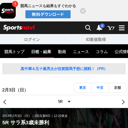
競馬ニュースも結果もすぐわかる
閉じる
スポーツナビ
検索
通知
i
ログイン
ID新規取得
競馬トップ
日程・結果
動画
ニュース
コラム
公式情
真中満＆五十嵐亮太が佐賀競馬予想に挑戦！（PR）
東京
中京
京都
2月3日（日）
2013年2月3日（日）
2回京都4日
12:20発走
5R サラ系3歳未勝利