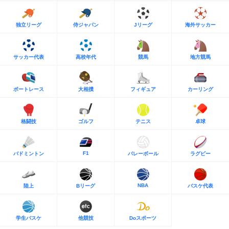
独立リーグ
侍ジャパン
Jリーグ
海外サッカー
サッカー代表
高校年代
競馬
地方競馬
ボートレース
大相撲
フィギュア
カーリング
格闘技
ゴルフ
テニス
卓球
F1
バドミントン
バレーボール
ラグビー
NBA
陸上
Bリーグ
バスケ代表
学生バスケ
他競技
Doスポーツ