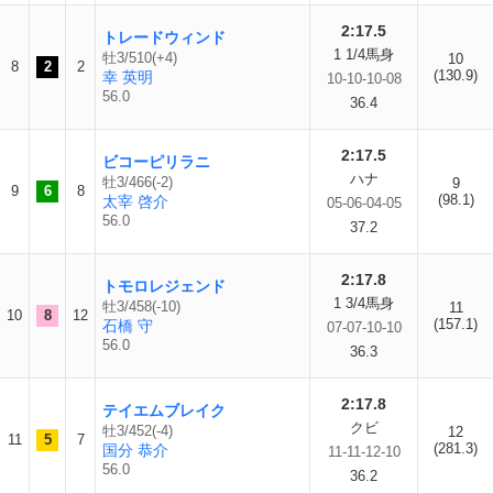
2:17.5
トレードウィンド
1 1/4馬身
牡3/510(+4)
10
8
2
2
(130.9)
幸 英明
10-10-10-08
56.0
36.4
2:17.5
ビコーピリラニ
ハナ
牡3/466(-2)
9
9
6
8
(98.1)
太宰 啓介
05-06-04-05
56.0
37.2
2:17.8
トモロレジェンド
1 3/4馬身
牡3/458(-10)
11
10
8
12
(157.1)
石橋 守
07-07-10-10
56.0
36.3
2:17.8
テイエムブレイク
クビ
牡3/452(-4)
12
11
5
7
(281.3)
国分 恭介
11-11-12-10
56.0
36.2