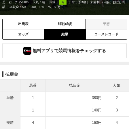
芝・右・外 2200m
天気：
晴
馬場：
サラ系3歳
未勝利 （混合）[指定] 馬
良
齢
本賞金：500、200、130、75、50万円
出馬表
対戦成績
予想
オッズ
結果
コースレコード
無料アプリで競馬情報をチェックする
払戻金
馬番
払戻金
人気
単勝
1
380円
2
1
140円
3
複勝
4
160円
4