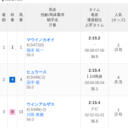
馬名
タイム
着
枠
馬
性齢/馬体重/B
着差
人気
順
番
番
騎手名
通過順位
(オッズ)
斤量
上3Fタイム
2:15.2
マウイノカオイ
-
牡3/472(0)
2
1
1
1
(3.8)
福永 祐一
08-08-07-06
56.0
34.5
2:15.4
ヒュラース
1 1/4馬身
牡3/446(-2)
4
2
4
4
(5.3)
浜中 俊
04-04-06-04
56.0
35.1
2:15.4
ウインアルザス
クビ
牡3/498(+2)
1
3
8
13
(2.6)
川田 将雅
02-02-01-01
56.0
35.5