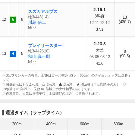
2:19.1
スズカアルプス
8馬身
牡3/448(+4)
13
12
6
9
(430.7)
川島 信二
12-11-12-12
56.0
37.1
2:23.3
プレイリースター
大差
牝3/442(-10)
8
13
4
5
(90.5)
秋山 真一郎
05-05-08-12
54.0
41.6
※Bはブリンカーの有無。上3Fはゴール前3ハロン（600m）のタイム。オッズは単勝オ
ッズ。
※減量表示は [
:1kg減
:2kg減
:3kg減
:4kg減（※女性騎手のみ）
:2kg減（※5年以上、又は101勝以上の女性騎手のみ）] です。
※通過順位、人気は月曜午後（土日開催の場合）に更新されます。
通過タイム（ラップタイム）
200m
400m
600m
800m