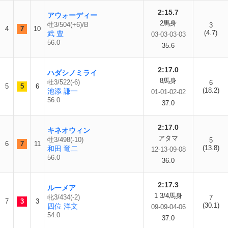
2:15.7
アウォーディー
2馬身
牡3/504(+6)/B
3
4
7
10
(4.7)
武 豊
03-03-03-03
56.0
35.6
2:17.0
ハダシノミライ
8馬身
牡3/522(-6)
6
5
5
6
(18.2)
池添 謙一
01-01-02-02
56.0
37.0
2:17.0
キネオウィン
アタマ
牡3/498(-10)
5
6
7
11
(13.8)
和田 竜二
12-13-09-08
56.0
36.0
2:17.3
ルーメア
1 3/4馬身
牝3/434(-2)
7
7
3
3
(30.1)
四位 洋文
09-09-04-06
54.0
37.0