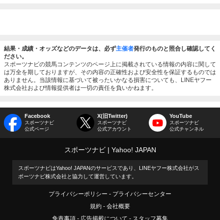
結果・成績・オッズなどのデータは、必ず
主催者
発行のものと照合し確認してく
ださい。
スポーツナビの競馬コンテンツのページ上に掲載されている情報の内容に関して
は万全を期しておりますが、その内容の正確性および安全性を保証するものでは
ありません。当該情報に基づいて被ったいかなる損害についても、LINEヤフー
株式会社および情報提供者は一切の責任を負いかねます。
Facebook
X(旧Twitter)
YouTube
スポーツナビ
スポーツナビ
スポーツナビ
公式ページ
公式アカウント
公式チャンネル
スポーツナビ
Yahoo! JAPAN
スポーツナビはYahoo! JAPANのサービスであり、LINEヤフー株式会社がス
ポーツナビ株式会社と協力して運営しています。
プライバシーポリシー
プライバシーセンター
規約
会社概要
免責事項
広告掲載について
スタッフ募集