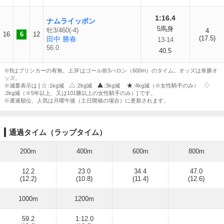
1:16.4
ナムライッポン
5馬身
牡3/460(-4)
4
16
6
12
(17.5)
田中 勝春
13-14
56.0
40.5
※Bはブリンカーの有無。上3Fはゴール前3ハロン（600m）のタイム。オッズは単勝オ
ッズ。
※減量表示は [
:1kg減
:2kg減
:3kg減
:4kg減（※女性騎手のみ）
:2kg減（※5年以上、又は101勝以上の女性騎手のみ）] です。
※通過順位、人気は月曜午後（土日開催の場合）に更新されます。
通過タイム（ラップタイム）
200m
400m
600m
800m
12.2
23.0
34.4
47.0
(12.2)
(10.8)
(11.4)
(12.6)
1000m
1200m
59.2
1:12.0