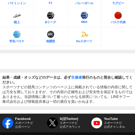
F1
バドミントン
バレーボール
ラグビー
NBA
陸上
Bリーグ
バスケ代表
学生バスケ
他競技
Doスポーツ
結果・成績・オッズなどのデータは、必ず
主催者
発行のものと照合し確認してく
ださい。
スポーツナビの競馬コンテンツのページ上に掲載されている情報の内容に関して
は万全を期しておりますが、その内容の正確性および安全性を保証するものでは
ありません。当該情報に基づいて被ったいかなる損害についても、LINEヤフー
株式会社および情報提供者は一切の責任を負いかねます。
Facebook
X(旧Twitter)
YouTube
スポーツナビ
スポーツナビ
スポーツナビ
公式ページ
公式アカウント
公式チャンネル