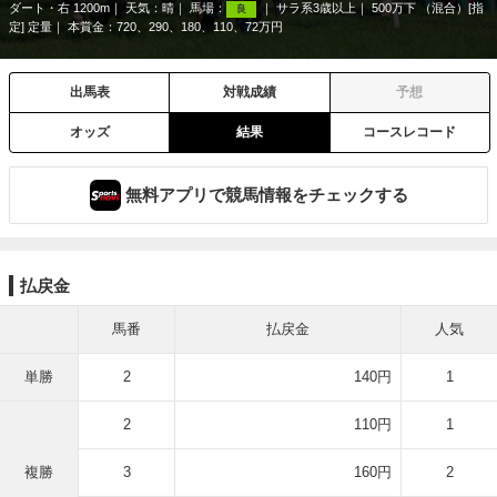
ダート・右 1200m
天気：
晴
馬場：
サラ系3歳以上
500万下 （混合）[指
良
定] 定量
本賞金：720、290、180、110、72万円
出馬表
対戦成績
予想
オッズ
結果
コースレコード
無料アプリで競馬情報をチェックする
払戻金
馬番
払戻金
人気
単勝
2
140円
1
2
110円
1
複勝
3
160円
2