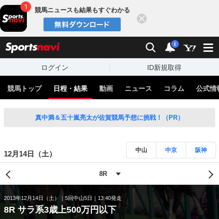
競馬ニュースも結果もすぐわかる
閉じる
スポーツナビ
検索
通知
i
ログイン
ID新規取得
競馬トップ
日程・結果
動画
ニュース
コラム
公式情
真中満＆五十嵐亮太が佐賀競馬予想に挑戦！（PR）
中山
中京
阪神
12月14日（土）
2013年12月14日（土）
5回中山5日
13:40発走
8R サラ系3歳上500万円以下