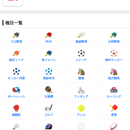
種目一覧
MLB
プロ野球
高校野球
大学野球
独立リーグ
侍ジャパン
Jリーグ
海外サッカー
サッカー代表
高校年代
競馬
地方競馬
ボートレース
大相撲
フィギュア
カーリング
格闘技
ゴルフ
テニス
卓球