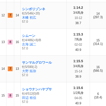
1:14.2
シンボリゾンネ
3/4馬身
牡5/546(+20)
14
12
7
14
(297.3)
木幡 初広
10-12
57.0
38.7
1:15.3
シムーン
7馬身
牡4/486(+8)/B
15
13
8
16
(314.1)
左海 誠二
02-02
57.0
40.9
1:15.5
サンマルグロワール
3/4馬身
牡5/590(-2)
16
14
7
13
(566.5)
大野 拓弥
15-14
57.0
38.9
1:15.6
ショウナンハヤブサ
1/2馬身
牡4/512(0)/B
6
15
8
15
(18.4)
田辺 裕信
04-05
57.0
40.9