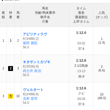
馬名
タイム
着
枠
馬
性齢/馬体重/B
着差
人気
順
番
番
騎手名
通過順位
(オッズ)
斤量
上3Fタイム
1:12.0
アビリティラヴ
-
牡3/486(-2)
1
1
1
2
(1.4)
柴田 善臣
03-02
56.0
37.4
1:12.6
キタサンミカヅキ
3 1/2馬身
牡3/526(-4)
2
2
2
3
(6.6)
武士沢 友治
13-13
56.0
36.8
1:12.6
ヴェルタート
クビ
牝3/488(-6)
10
3
5
10
(49.0)
北村 宏司
04-04
54.0
37.9