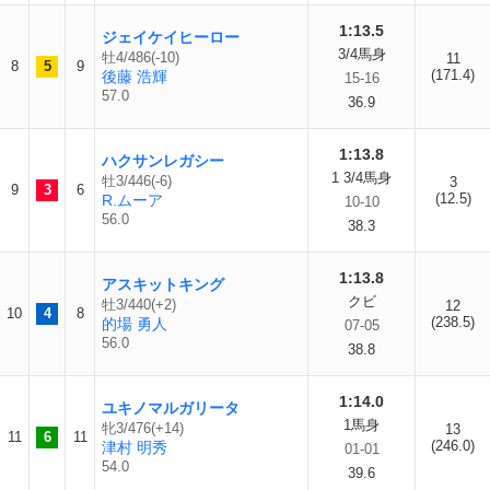
1:13.5
ジェイケイヒーロー
3/4馬身
牡4/486(-10)
11
8
5
9
(171.4)
後藤 浩輝
15-16
57.0
36.9
1:13.8
ハクサンレガシー
1 3/4馬身
牡3/446(-6)
3
9
3
6
(12.5)
R.ムーア
10-10
56.0
38.3
1:13.8
アスキットキング
クビ
牡3/440(+2)
12
10
4
8
(238.5)
的場 勇人
07-05
56.0
38.8
1:14.0
ユキノマルガリータ
1馬身
牝3/476(+14)
13
11
6
11
(246.0)
津村 明秀
01-01
54.0
39.6