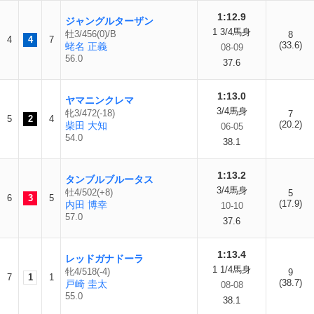
1:12.9
ジャングルターザン
1 3/4馬身
牡3/456(0)/B
8
4
4
7
(33.6)
蛯名 正義
08-09
56.0
37.6
1:13.0
ヤマニンクレマ
3/4馬身
牝3/472(-18)
7
5
2
4
(20.2)
柴田 大知
06-05
54.0
38.1
1:13.2
タンブルブルータス
3/4馬身
牡4/502(+8)
5
6
3
5
(17.9)
内田 博幸
10-10
57.0
37.6
1:13.4
レッドガナドーラ
1 1/4馬身
牝4/518(-4)
9
7
1
1
(38.7)
戸崎 圭太
08-08
55.0
38.1