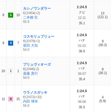
1:24.5
カシノワンダラー
クビ
牡2/454(+2)
13
8
6
10
(121.1)
二本柳 壮
12-11
55.0
35.1
1:24.5
コスモリュブリュー
ハナ
牝2/478(+2)
9
9
4
7
(30.2)
柴田 大知
01-01
54.0
36.0
1:24.5
プリュヴィオーズ
ハナ
牝2/446(-2)
8
10
1
1
(30.1)
嘉藤 貴行
06-07
54.0
35.4
1:24.5
ウラノスガッキ
ハナ
牡2/472(+10)
4
11
8
15
(5.9)
内田 博幸
06-06
55.0
35.5