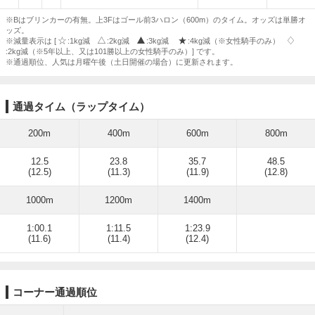
※Bはブリンカーの有無。上3Fはゴール前3ハロン（600m）のタイム。オッズは単勝オ
ッズ。
※減量表示は [
:1kg減
:2kg減
:3kg減
:4kg減（※女性騎手のみ）
:2kg減（※5年以上、又は101勝以上の女性騎手のみ）] です。
※通過順位、人気は月曜午後（土日開催の場合）に更新されます。
通過タイム（ラップタイム）
200m
400m
600m
800m
12.5
23.8
35.7
48.5
(12.5)
(11.3)
(11.9)
(12.8)
1000m
1200m
1400m
1:00.1
1:11.5
1:23.9
(11.6)
(11.4)
(12.4)
コーナー通過順位