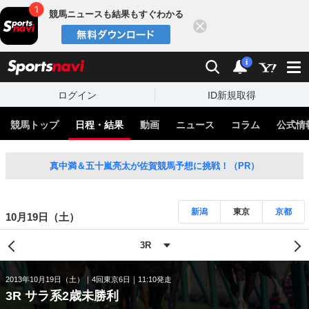
競馬ニュースも結果もすぐわかる
閉じる
スポーツナビ
検索
通知
i
ログイン
ID新規取得
競馬トップ
日程・結果
動画
ニュース
コラム
公式情
真中満＆五十嵐亮太が佐賀競馬予想に挑戦！（PR）
新潟
東京
京都
10月19日（土）
2013年10月19日（土）
4回東京6日
11:10発走
3R サラ系2歳未勝利