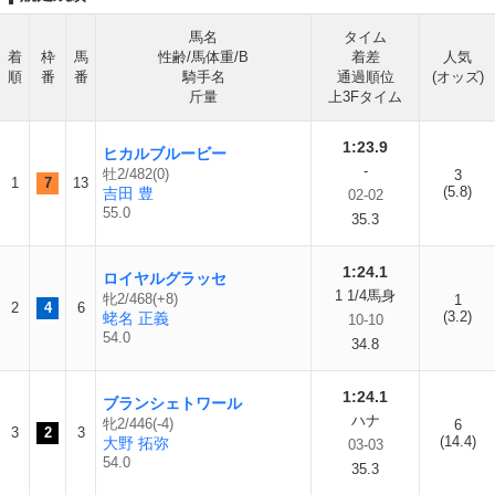
馬名
タイム
着
枠
馬
性齢/馬体重/B
着差
人気
順
番
番
騎手名
通過順位
(オッズ)
斤量
上3Fタイム
1:23.9
ヒカルブルービー
-
牡2/482(0)
3
1
7
13
(5.8)
吉田 豊
02-02
55.0
35.3
1:24.1
ロイヤルグラッセ
1 1/4馬身
牝2/468(+8)
1
2
4
6
(3.2)
蛯名 正義
10-10
54.0
34.8
1:24.1
ブランシェトワール
ハナ
牝2/446(-4)
6
3
2
3
(14.4)
大野 拓弥
03-03
54.0
35.3