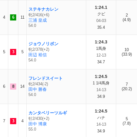
1:24.1
ステキナカレン
クビ
牝2/416(+6)
2
4
6
11
(4.9)
三浦 皇成
04-03
54.0
35.4
1:24.3
ジョウノリボン
1馬身
牝2/378(+2)
10
5
3
5
(33.9)
田辺 裕信
12-13
54.0
34.7
1:24.5
フレンドスイート
1 1/4馬身
牝2/434(-2)
7
6
8
14
(20.2)
田中 勝春
14-13
54.0
34.9
1:24.5
カンタベリーツルギ
ハナ
牡2/430(+2)
5
7
3
4
(7.8)
田中 博康
14-13
55.0
34.9