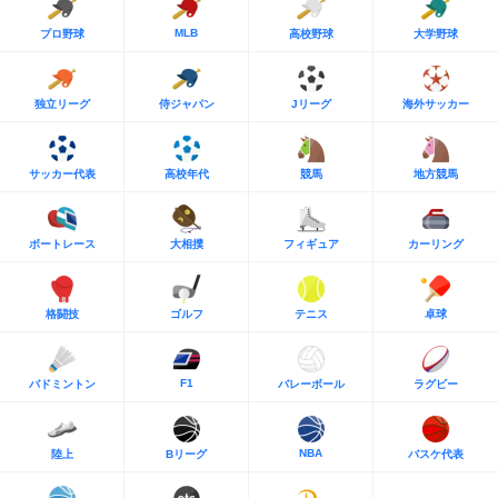
MLB
プロ野球
高校野球
大学野球
独立リーグ
侍ジャパン
Jリーグ
海外サッカー
サッカー代表
高校年代
競馬
地方競馬
ボートレース
大相撲
フィギュア
カーリング
格闘技
ゴルフ
テニス
卓球
F1
バドミントン
バレーボール
ラグビー
NBA
陸上
Bリーグ
バスケ代表