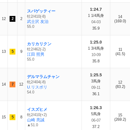
1:24.7
スパゲッティー
1 1/4馬身
牡2/410(-8)
14
12
2
2
(169.0)
武士沢 友治
04-03
55.0
35.9
1:25.0
カリカリクン
1 3/4馬身
牡2/462(-2)
11
13
5
9
(41.5)
江田 照男
10-09
55.0
35.8
1:25.5
デルマラムチャン
3馬身
牝2/404(-8)
12
14
7
12
(83.2)
U.リスポリ
09-11
54.0
36.1
1:26.3
イスズヒメ
5馬身
牝2/410(+2)
15
15
5
8
(269.2)
山崎 亮誠
06-07
▲51.0
37.2