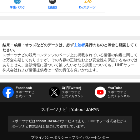
学生バスケ
他競技
Doスポーツ
結果・成績・オッズなどのデータは、必ず
主催者
発行のものと照合し確認してく
ださい。
スポーツナビの競馬コンテンツのページ上に掲載されている情報の内容に関して
は万全を期しておりますが、その内容の正確性および安全性を保証するものでは
ありません。当該情報に基づいて被ったいかなる損害についても、LINEヤフー
株式会社および情報提供者は一切の責任を負いかねます。
Facebook
X(旧Twitter)
YouTube
スポーツナビ
スポーツナビ
スポーツナビ
公式ページ
公式アカウント
公式チャンネル
スポーツナビ
Yahoo! JAPAN
スポーツナビはYahoo! JAPANのサービスであり、LINEヤフー株式会社がス
ポーツナビ株式会社と協力して運営しています。
プライバシーポリシー
プライバシーセンター