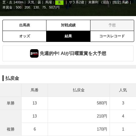
芝・左 1400m
天気：
曇
馬場：
サラ系2歳
未勝利 （混合）[指定] 馬齢
良
本賞金：500、200、130、75、50万円
出馬表
対戦成績
予想
オッズ
結果
コースレコード
先週的中! AIが日曜重賞を大予想
払戻金
馬番
払戻金
人気
単勝
13
580円
3
13
210円
4
複勝
6
170円
1