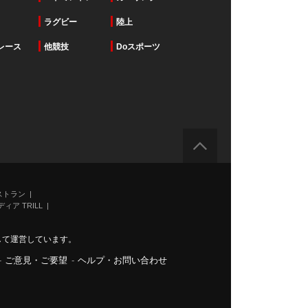
ラグビー
陸上
レース
他競技
Doスポーツ
ストラン
ィア TRILL
力して運営しています。
-
ご意見・ご要望
-
ヘルプ・お問い合わせ