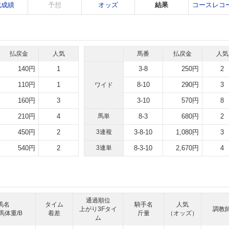
戦成績
予想
オッズ
結果
コースレコ
払戻金
人気
馬番
払戻金
人気
140円
1
3-8
250円
2
110円
1
8-10
290円
3
ワイド
160円
3
3-10
570円
8
210円
4
馬単
8-3
680円
2
450円
2
3連複
3-8-10
1,080円
3
540円
2
3連単
8-3-10
2,670円
4
通過順位
馬名
タイム
騎手名
人気
上がり3Fタイ
調教
馬体重/B
着差
斤量
（オッズ）
ム