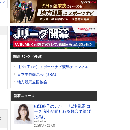
ード
関連リンク（外部）
【YouTube】スポーツナビ競馬チャンネル
日本中央競馬会（JRA）
地方競馬全国協会
新着ニュース
細江純子のレパードS注目馬 コ
ース適性が問われる舞台で挙げ
た馬は
師
netkeiba
2026/8/7 21:00