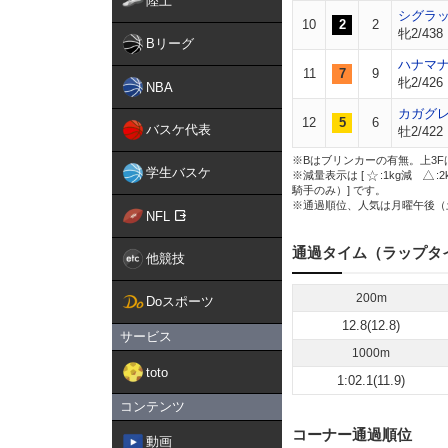
陸上
シグラ
10
2
2
牝2/438
Bリーグ
ハナマ
11
7
9
牝2/426
NBA
カガグ
12
5
6
バスケ代表
牡2/422
※Bはブリンカーの有無。上3F
学生バスケ
※減量表示は [
:1kg減
:
騎手のみ）] です。
※通過順位、人気は月曜午後（
NFL
通過タイム（ラップタ
他競技
200m
Doスポーツ
12.8(12.8)
サービス
1000m
toto
1:02.1(11.9)
コンテンツ
コーナー通過順位
動画