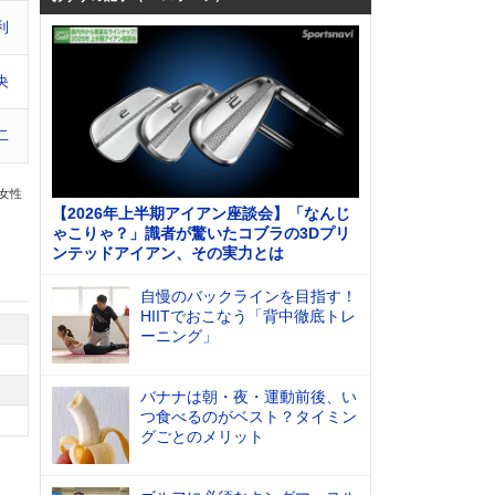
利
央
二
の女性
【2026年上半期アイアン座談会】「なんじ
ゃこりゃ？」識者が驚いたコブラの3Dプリ
ンテッドアイアン、その実力とは
自慢のバックラインを目指す！
HIITでおこなう「背中徹底トレ
ーニング」
バナナは朝・夜・運動前後、い
つ食べるのがベスト？タイミン
グごとのメリット