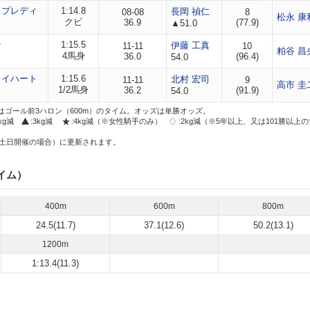
ップレディ
1:14.8
長岡 禎仁
08-08
8
松永 康
クビ
36.9
(77.9)
▲51.0
ナ
1:15.5
伊藤 工真
11-11
10
粕谷 昌
4馬身
36.0
(96.4)
54.0
レイハート
1:15.6
北村 宏司
11-11
9
高市 圭
1/2馬身
36.2
(91.9)
54.0
はゴール前3ハロン（600m）のタイム。オッズは単勝オッズ。
2kg減
:3kg減
:4kg減（※女性騎手のみ）
:2kg減（※5年以上、又は101勝以上
土日開催の場合）に更新されます。
イム）
400m
600m
800m
24.5(11.7)
37.1(12.6)
50.2(13.1)
1200m
1:13.4(11.3)