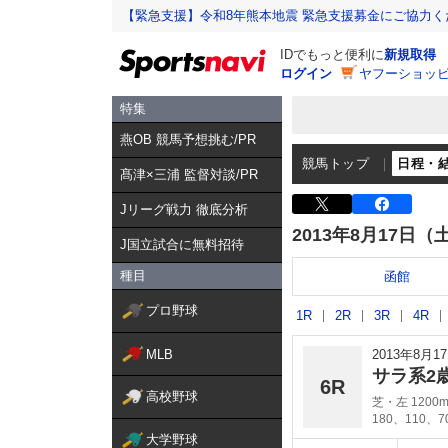
【緊急支援】令和8年熊本地震 緊急支援募金にご協力く
IDでもっと便利に
新規取得
ログイン
ヤフーショッピ
特集
燕OB 競馬予想挑む/PR
競馬トップ
日程・
髙津×三浦 監督対談/PR
Jリーグ戦力 徹底分析
2013年8月17日（
J国立試合に無料招待
種目
函館
プロ野球
1R
2R
3R
4R
MLB
2013年8月
サラ系2
6R
高校野球
芝・左 1200
180、110、
大学野球