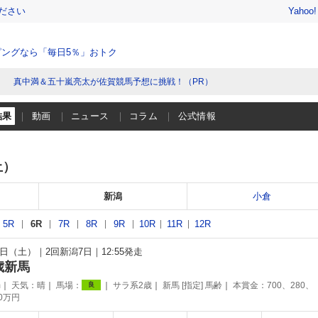
ださい
Yahoo
ングなら「毎日5％」おトク
真中満＆五十嵐亮太が佐賀競馬予想に挑戦！（PR）
結果
動画
ニュース
コラム
公式情報
土）
新潟
小倉
5R
6R
7R
8R
9R
10R
11R
12R
17日（土）
2回新潟7日
12:55発走
歳新馬
m
天気：
晴
馬場：
サラ系2歳
新馬 [指定] 馬齢
本賞金：700、280、
良
70万円