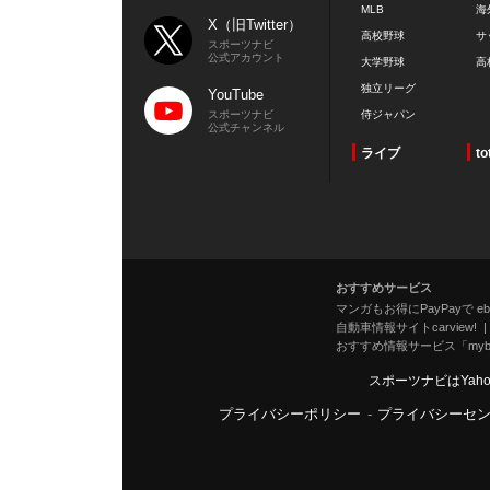
MLB
海
X（旧Twitter）
高校野球
サ
スポーツナビ
公式アカウント
大学野球
高
独立リーグ
YouTube
スポーツナビ
侍ジャパン
公式チャンネル
ライブ
to
おすすめサービス
マンガもお得にPayPayで eboo
自動車情報サイトcarview!
おすすめ情報サービス「mybe
スポーツナビはYah
プライバシーポリシー
-
プライバシーセ