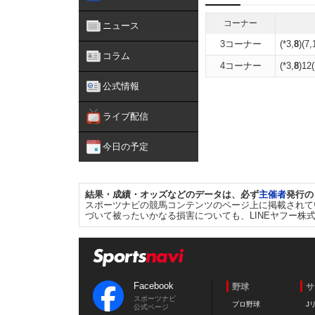
コーナー
ニュース
3コーナー
(*3,
8
)(7,
コラム
4コーナー
(*3,
8
)12(
公式情報
ライブ配信
今日の予定
結果・成績・オッズなどのデータは、必ず
主催者
発行の
スポーツナビの競馬コンテンツのページ上に掲載されて
づいて被ったいかなる損害についても、LINEヤフー株
Facebook
野球
サ
スポーツナビ
プロ野球
J
公式ページ