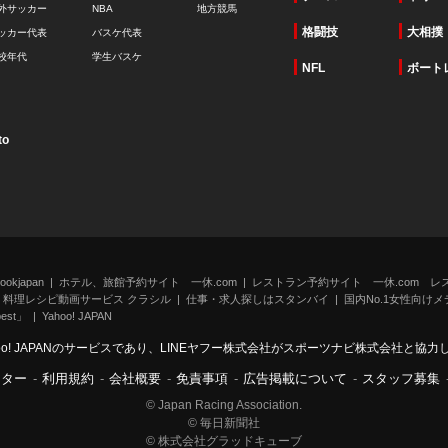
外サッカー
NBA
地方競馬
格闘技
大相撲
ッカー代表
バスケ代表
校年代
学生バスケ
NFL
ボート
to
kjapan
ホテル、旅館予約サイト 一休.com
レストラン予約サイト 一休.com レ
料理レシピ動画サービス クラシル
仕事・求人探しはスタンバイ
国内No.1女性向けメデ
st」
Yahoo! JAPAN
oo! JAPANのサービスであり、LINEヤフー株式会社がスポーツナビ株式会社と協
ンター
-
利用規約
-
会社概要
-
免責事項
-
広告掲載について
-
スタッフ募集
© Japan Racing Association.
© 毎日新聞社
© 株式会社グラッドキューブ