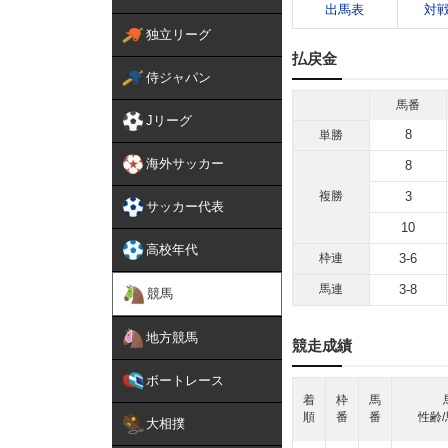
出馬表
対
独立リーグ
払戻金
侍ジャパン
馬番
Jリーグ
8
単勝
海外サッカー
8
複勝
3
サッカー代表
10
高校年代
枠連
3-6
馬連
3-8
競馬
地方競馬
競走成績
ボートレース
着
枠
馬
順
番
番
性齢/
大相撲