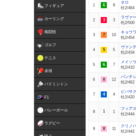
ネロ
1
6
8
フィギュア
牡2/464
ラヴァ
カーリング
2
3
3
牝2/500
格闘技
キョウ
3
7
10
牝2/454
ゴルフ
ヴァン
4
5
5
牝2/434
テニス
メイソ
5
6
7
牝2/410
卓球
パンチ
6
8
12
牝2/462
バドミントン
ビバサ
7
4
4
牡2/420
F1
フィア
バレーボール
1
8
1
牡2/444
ラグビー
クリノ
9
8
11
牡2/442