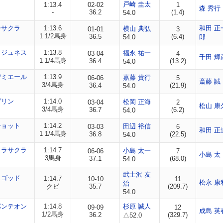
戸崎 圭太
1:13.4
02-02
1
森 秀行
-
36.2
(1.4)
54.0
ーサクラ
1:13.6
和田 正
横山 典弘
01-01
3
1 1/2馬身
36.5
(6.4)
54.0
郎
ワジュネス
1:13.8
福永 祐一
03-04
4
千田 輝
1 1/4馬身
36.4
(13.2)
54.0
デミエール
1:13.9
嘉藤 貴行
06-06
5
斎藤 誠
3/4馬身
36.4
(21.9)
54.0
ヴリン
1:14.0
松岡 正海
03-04
2
松山 康
3/4馬身
36.7
(6.2)
54.0
ショット
1:14.2
田辺 裕信
03-03
6
和田 正
1 1/4馬身
36.8
(22.5)
54.0
クラサクラ
1:14.7
小島 太一
06-06
7
小島 太
3馬身
37.1
(68.0)
54.0
武士沢 友
スゴッド
1:14.7
10-10
11
松永 康
治
クビ
35.7
(209.7)
54.0
パンテオン
1:14.8
杉原 誠人
09-09
12
成島 英
1/2馬身
36.2
(329.7)
△52.0