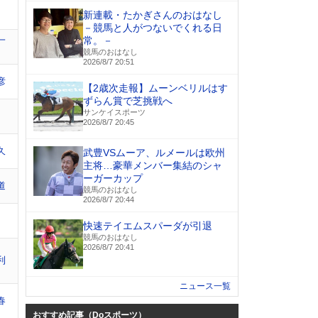
新連載・たかぎさんのおはなし
－競馬と人がつないでくれる日
一
常。－
競馬のおはなし
2026/8/7 20:51
彦
【2歳次走報】ムーンベリルはす
ずらん賞で芝挑戦へ
サンケイスポーツ
2026/8/7 20:45
久
武豊VSムーア、ルメールは欧州
主将…豪華メンバー集結のシャ
ーガーカップ
道
競馬のおはなし
2026/8/7 20:44
快速テイエムスパーダが引退
競馬のおはなし
2026/8/7 20:41
利
ニュース一覧
春
おすすめ記事（Doスポーツ）