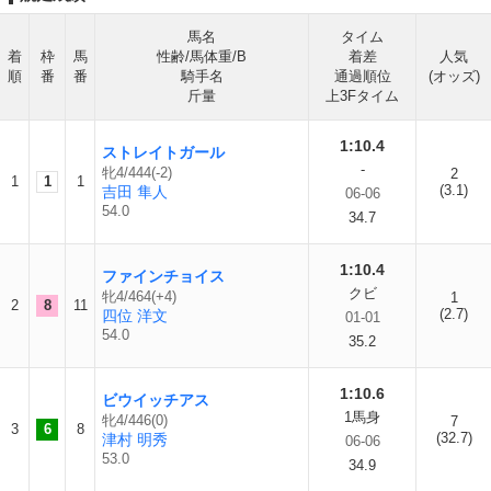
馬名
タイム
着
枠
馬
性齢/馬体重/B
着差
人気
順
番
番
騎手名
通過順位
(オッズ)
斤量
上3Fタイム
1:10.4
ストレイトガール
-
牝4/444(-2)
2
1
1
1
(3.1)
吉田 隼人
06-06
54.0
34.7
1:10.4
ファインチョイス
クビ
牝4/464(+4)
1
2
8
11
(2.7)
四位 洋文
01-01
54.0
35.2
1:10.6
ビウイッチアス
1馬身
牝4/446(0)
7
3
6
8
(32.7)
津村 明秀
06-06
53.0
34.9