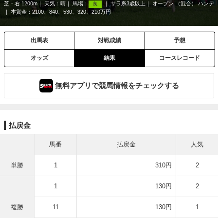
芝・右 1200m
天気：
晴
馬場：
サラ系3歳以上
オープン （混合） ハンデ
良
本賞金：2100、840、530、320、210万円
出馬表
対戦成績
予想
オッズ
結果
コースレコード
無料アプリで競馬情報をチェックする
払戻金
馬番
払戻金
人気
単勝
1
310円
2
1
130円
2
複勝
11
130円
1