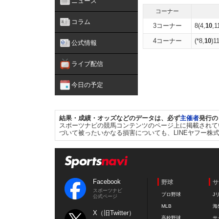
ニュース
コーナー
コラム
3コーナー
8(4,
10
,1
4コーナー
(*8,
10
)1
公式情報
ライブ配信
今日の予定
結果・成績・オッズなどのデータは、必ず
主催者
発行の
スポーツナビの競馬コンテンツのページ上に掲載されて
づいて被ったいかなる損害についても、LINEヤフー株
Facebook
野球
サ
スポーツナビ
プロ野球
J
公式ページ
MLB
海
X（旧Twitter）
高校野球
サ