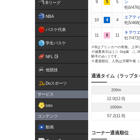
9
5
5
ン
Bリーグ
牝6/476(
NBA
エアテ
10
4
4
牝5/468(
バスケ代表
キヲウ
11
8
11
牡7/472(
学生バスケ
※Bはブリンカーの有無。上3F
※減量表示は [
:1kg減
:
NFL
騎手のみ）] です。
※通過順位、人気は月曜午後（
他競技
通過タイム（ラップタ
Doスポーツ
200m
サービス
12.0(12.0)
toto
1000m
57.2(11.8)
コンテンツ
動画
コーナー通過順位