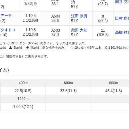
南井 克
治
1/2馬身
36.1
(98.7)
-2)
51.0
ィアーモ
1:10.4
江田 照男
02-04
8
田村 康
1 1/2馬身
36.6
(32.4)
+2)
51.0
エタオトコ
1:10.8
柴田 大知
02-03
11
高橋 祥
2 1/2馬身
37.0
(106.5)
+16)
51.0
はゴール前3ハロン（600m）のタイム。オッズは単勝オッズ。
2kg減
:3kg減
:4kg減（※女性騎手のみ）
:2kg減（※5年以上、又は101勝以上
土日開催の場合）に更新されます。
イム）
400m
600m
800m
22.5(10.5)
33.6(11.1)
45.4(11.8)
1200m
1:09.3(12.1)