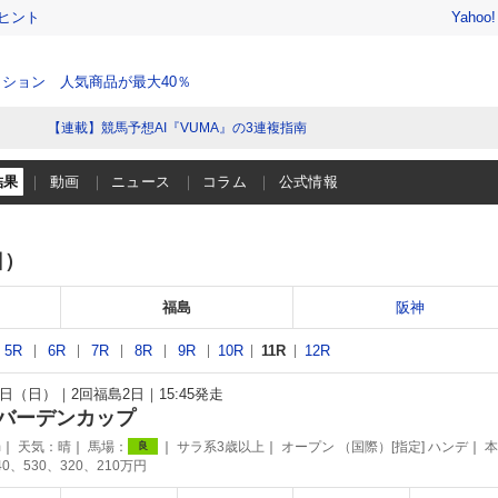
ヒント
Yahoo
ション 人気商品が最大40％
【連載】競馬予想AI『VUMA』の3連複指南
結果
動画
ニュース
コラム
公式情報
日）
福島
阪神
5R
6R
7R
8R
9R
10R
11R
12R
17日（日）
2回福島2日
15:45発走
バーデンカップ
m
天気：
晴
馬場：
サラ系3歳以上
オープン （国際）[指定] ハンデ
本
良
40、530、320、210万円