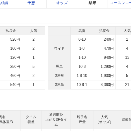
戦成績
予想
オッズ
結果
コースレコ
払戻金
人気
馬番
払戻金
人気
520円
2
8-10
240円
1
160円
2
1-8
470円
4
ワイド
120円
1
1-10
940円
13
250円
5
馬単
10-8
1,290円
4
460円
2
3連複
1-8-10
1,900円
5
540円
1
3連単
10-8-1
8,360円
21
通過順位
馬名
タイム
騎手名
人気
上がり3Fタイ
調教
馬体重/B
着差
斤量
（オッズ）
ム