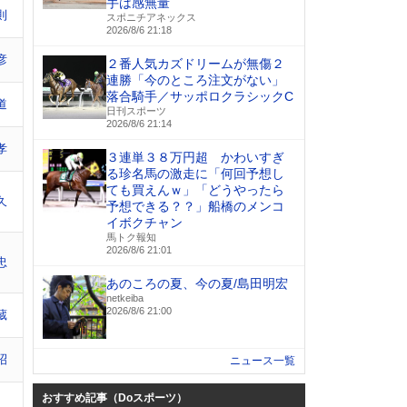
手は感無量
則
スポニチアネックス
2026/8/6 21:18
彦
２番人気カズドリームが無傷２
連勝「今のところ注文がない」
落合騎手／サッポロクラシックC
道
日刊スポーツ
2026/8/6 21:14
孝
３連単３８万円超 かわいすぎ
る珍名馬の激走に「何回予想し
ても買えんｗ」「どうやったら
久
予想できる？？」船橋のメンコ
イボクチャン
馬トク報知
2026/8/6 21:01
忠
あのころの夏、今の夏/島田明宏
netkeiba
2026/8/6 21:00
蔵
昭
ニュース一覧
おすすめ記事（Doスポーツ）