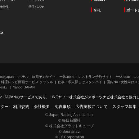
校年代
学生バスケ
NFL
ボート
to
kjapan
ホテル、旅館予約サイト 一休.com
レストラン予約サイト 一休.com レ
料理レシピ動画サービス クラシル
仕事・求人探しはスタンバイ
国内No.1女性向けメデ
st」
Yahoo! JAPAN
oo! JAPANのサービスであり、LINEヤフー株式会社がスポーツナビ株式会社と協
ンター
-
利用規約
-
会社概要
-
免責事項
-
広告掲載について
-
スタッフ募集
© Japan Racing Association.
© 毎日新聞社
© 株式会社グラッドキューブ
© Sportsnavi
© LY Corporation