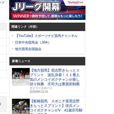
ード
関連リンク（外部）
【YouTube】スポーツナビ競馬チャンネル
日本中央競馬会（JRA）
地方競馬全国協会
新着ニュース
【地方競馬】習志野きらっとス
プリント 波乱決着！１１番人
気のメンコイボクチャンが差し
切り快勝 庄司大は重賞初制覇
デイリースポーツ
2026/8/6 21:41
【船橋競馬 スポニチ賞習志野
師
きらっとスプリント】伏兵メン
コイボクチャンがV 41歳庄司騎