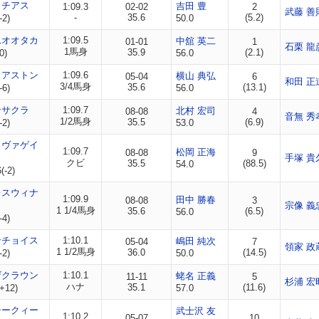
ッチアス
吉田 豊
1:09.3
02-02
2
武藤 善
-
35.6
(5.2)
-2)
50.0
ムオオタカ
1:09.5
中舘 英二
01-01
1
石栗 龍
1馬身
35.9
(2.1)
0)
56.0
イアストン
1:09.6
横山 典弘
05-04
6
和田 正
3/4馬身
35.6
(13.1)
-6)
56.0
ンサクラ
1:09.7
北村 宏司
08-08
4
音無 秀
1/2馬身
35.5
(6.9)
-2)
53.0
ラヴァゲイ
1:09.7
松岡 正海
08-08
9
手塚 貴
クビ
35.5
(88.5)
54.0
(-2)
レスウィナ
1:09.9
田中 勝春
08-08
3
宗像 義
1 1/4馬身
35.6
(6.5)
56.0
-4)
ンチョイス
1:10.1
嶋田 純次
05-04
7
領家 政
1 1/2馬身
36.0
(14.5)
-2)
50.0
ザクラウン
1:10.1
蛯名 正義
11-11
5
杉浦 宏
ハナ
35.1
(11.6)
+12)
57.0
シークィー
武士沢 友
1:10.2
05-07
10