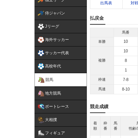
出馬表
対
侍ジャパン
払戻金
Jリーグ
馬番
海外サッカー
10
単勝
10
サッカー代表
複勝
8
高校年代
1
競馬
枠連
7-8
馬連
8-10
地方競馬
競走成績
ボートレース
大相撲
着
枠
馬
順
番
番
性齢/
フィギュア