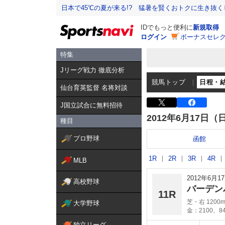
日本で45℃の夏が来る!? 猛暑を賢くおトクに生き抜く
IDでもっと便利に
新規取得
ログイン
ボーナスセレク
特集
Jリーグ戦力 徹底分析
競馬トップ
日程・
仙台育英監督 名将対談
J国立試合に無料招待
2012年6月17日（
種目
プロ野球
函館
1R
2R
3R
4R
MLB
2012年6月
高校野球
バーデン
11R
芝・右 1200
大学野球
金：2100、8
独立リーグ