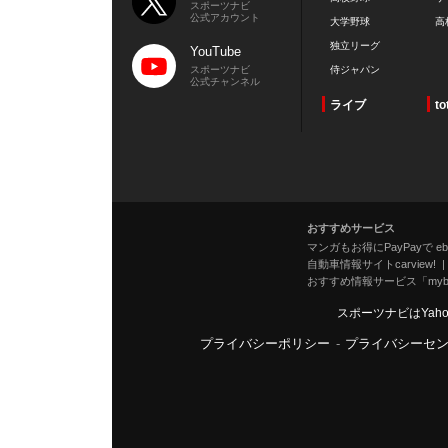
スポーツナビ
公式アカウント
大学野球
高
独立リーグ
YouTube
スポーツナビ
侍ジャパン
公式チャンネル
ライブ
to
おすすめサービス
マンガもお得にPayPayで eboo
自動車情報サイトcarview!
おすすめ情報サービス「mybe
スポーツナビはYah
プライバシーポリシー
-
プライバシーセ