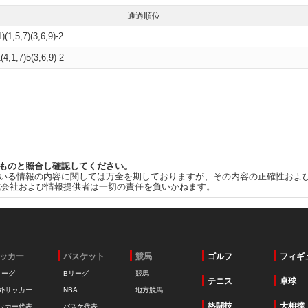
通過順位
1)(1,5,7)(3,6,9)-2
1(4,1,7)5(3,6,9)-2
ものと照合し確認してください。
いる情報の内容に関しては万全を期しておりますが、その内容の正確性およ
式会社および情報提供者は一切の責任を負いかねます。
ッカー
バスケット
競馬
ゴルフ
フィギ
リーグ
Bリーグ
競馬
テニス
卓球
外サッカー
NBA
地方競馬
格闘技
大相撲
ッカー代表
バスケ代表