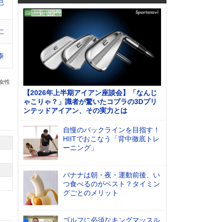
巳
仁
泰
の女性
【2026年上半期アイアン座談会】「なんじ
ゃこりゃ？」識者が驚いたコブラの3Dプリ
ンテッドアイアン、その実力とは
自慢のバックラインを目指す！
HIITでおこなう「背中徹底トレ
ーニング」
バナナは朝・夜・運動前後、い
つ食べるのがベスト？タイミン
グごとのメリット
ゴルフに必須なキングマッスル