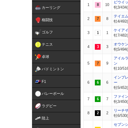
ビウイ
1
8
10
牝3/434(
カーリング
テイエ
2
7
8
格闘技
牡4/492(
ケイア
ゴルフ
3
1
1
牡7/482(
オウケ
テニス
4
3
3
牝5/494(
卓球
アイル
5
7
9
ン
牡10/516
バドミントン
インプ
F1
6
6
6
ー
牡5/452(
バレーボール
ファイ
7
6
7
牝3/450(
ラグビー
リーチ
8
2
2
牡6/530(
陸上
セブン